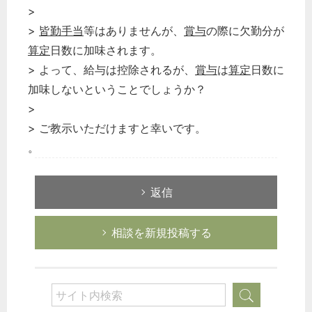
>
>
皆勤手当
等はありませんが、
賞与
の際に欠勤分が
算定
日数に加味されます。
> よって、給与は控除されるが、
賞与
は
算定
日数に
加味しないということでしょうか？
>
> ご教示いただけますと幸いです。
。
返信
相談を新規投稿する