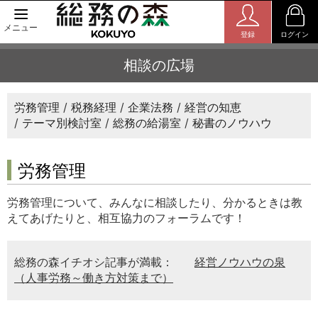
メニュー
登録
ログイン
相談の広場
労務管理
税務経理
企業法務
経営の知恵
テーマ別検討室
総務の給湯室
秘書のノウハウ
労務管理
労務管理について、みんなに相談したり、分かるときは教
えてあげたりと、相互協力のフォーラムです！
総務の森イチオシ記事が満載：
経営ノウハウの泉
（人事労務～働き方対策まで）