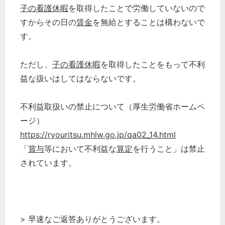
子の看護休暇
を取得したことで労働していないので
すからその日の
賃金
を無給とすることは構わないで
す。
ただし、
子の看護休暇
を取得したことをもって不利
益な扱いはしてはならないです。
不利益取扱いの禁止について（厚生労働省ホームペ
ージ）
https://ryouritsu.mhlw.go.jp/qa02_14.html
「
賞与
等において不利益な
算定
を行うこと」は禁止
されています。
> 早速なご返答ありがとうございます。