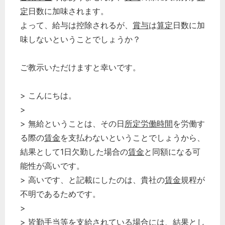
定
日数に加味されます。
よって、給与は控除されるが、
賞与
は
算定
日数に加
味しないということでしょうか？
ご教示いただけますと幸いです。
> こんにちは。
>
> 無給ということは、その日
所定労働時間
を労働す
る際の
賃金
を支払わないということでしょうから、
結果として1日欠勤した場合の
賃金
と同額になる可
能性が高いです。
> 高いです、と記載にしたのは、貴社の
賃金
規程が
不明であるためです。
>
>
皆勤手当
等を支給されている場合には、結果とし