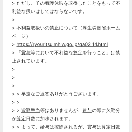
> ただし、
子の看護休暇
を取得したことをもって不
経営の知恵
利益な扱いはしてはならないです。
総務の給湯室
>
秘書のノウハウ
> 不利益取扱いの禁止について（厚生労働省ホーム
次へ
ページ）
>
https://ryouritsu.mhlw.go.jp/qa02_14.html
> 「
賞与
等において不利益な
算定
を行うこと」は禁
止されています。
>
>
>
> > 早速なご返答ありがとうございます。
> >
> >
皆勤手当
等はありませんが、
賞与
の際に欠勤分
が
算定
日数に加味されます。
> > よって、給与は控除されるが、
賞与
は
算定
日数