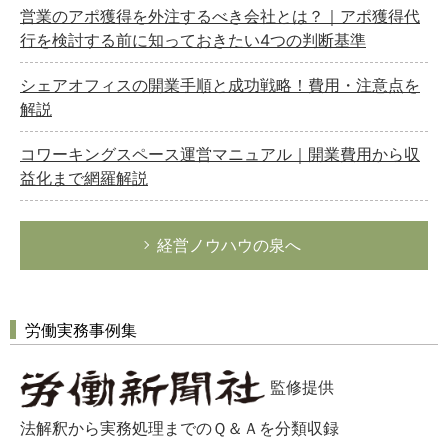
営業のアポ獲得を外注するべき会社とは？｜アポ獲得代
行を検討する前に知っておきたい4つの判断基準
シェアオフィスの開業手順と成功戦略！費用・注意点を
解説
コワーキングスペース運営マニュアル｜開業費用から収
益化まで網羅解説
経営ノウハウの泉へ
労働実務事例集
監修提供
法解釈から実務処理までのＱ＆Ａを分類収録