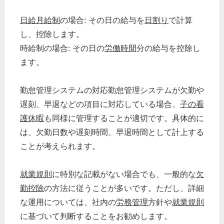
日給月給制
の場合: その日の給与を
日割り
で計算
し、控除します。
時給制の場合: その日の
労働時間
分の給与を控除し
ます。
勤怠管理システムの対応勤怠管理システムが欠勤や
遅刻、早退などの項目に対応している場合、
子の看
護休暇
も同様に管理することが適切です。具体的に
は、欠勤日数や遅刻時間、早退時間として計上する
ことが考えられます。
就業規則
に特別な記載がない場合でも、一般的な
欠
勤控除
の方法に従うことが多いです。ただし、詳細
な運用については、社内の
労務管理
方針や
就業規則
に基づいて判断することをお勧めします。