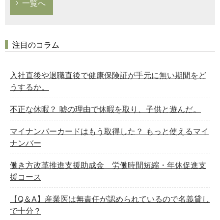
一覧へ
注目のコラム
入社直後や退職直後で健康保険証が手元に無い期間をど
うするか。
不正な休暇？ 嘘の理由で休暇を取り、子供と遊んだ。
マイナンバーカードはもう取得した？ もっと使えるマイ
ナンバー
働き方改革推進支援助成金 労働時間短縮・年休促進支
援コース
【Q＆A】産業医は無責任が認められているので名義貸し
で十分？