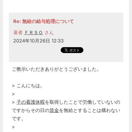
Re: 無給の給与処理について
著者
ＦＲＳＯ
さん
2024年10月26日 12:33
ご教示いただきありがとうございました。
> こんにちは。
どのカテゴリーに投稿しますか？
>
選択してください
>
子の看護休暇
を取得したことで労働していないの
ですからその日の
賃金
を無給とすることは構わない
労務管理
です。
税務経理
>
企業法務