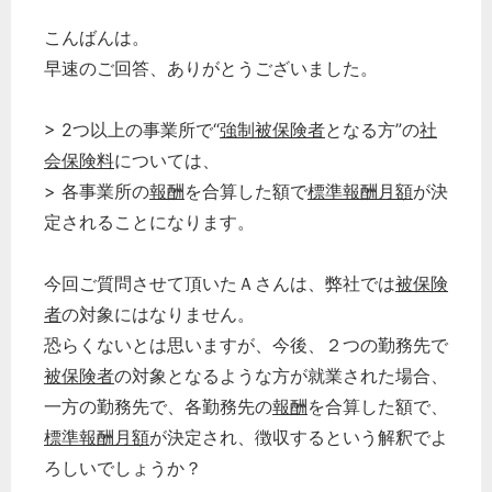
こんばんは。
早速のご回答、ありがとうございました。
> 2つ以上の事業所で“
強制被保険者
となる方”の
社
会保険料
については、
> 各事業所の
報酬
を合算した額で
標準報酬月額
が決
定されることになります。
今回ご質問させて頂いたＡさんは、弊社では
被保険
者
の対象にはなりません。
恐らくないとは思いますが、今後、２つの勤務先で
被保険者
の対象となるような方が就業された場合、
一方の勤務先で、各勤務先の
報酬
を合算した額で、
標準報酬月額
が決定され、徴収するという解釈でよ
ろしいでしょうか？