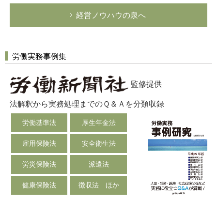
経営ノウハウの泉へ
労働実務事例集
監修提供
法解釈から実務処理までのＱ＆Ａを分類収録
労働基準法
厚生年金法
雇用保険法
安全衛生法
労災保険法
派遣法
健康保険法
徴収法 ほか