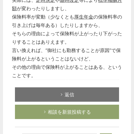
実際には、
定時決定
や
随時改定
等により
標準報酬月
税務経理
額
が変わったりしますし、
企業法務
保険料率が変動（少なくとも
厚生年金
の保険料率の
経営の知恵
引き上げは毎年ある）したりしますから、
総務の給湯室
そちらの理由によって保険料が上がったり下がった
りすることはありえます。
秘書のノウハウ
言い換えれば、“御社にも勤務することが原因”で保
次へ
険料が上がるということはないけど、
その他の理由で保険料が上がることはある、という
ことです。
返信
相談を新規投稿する