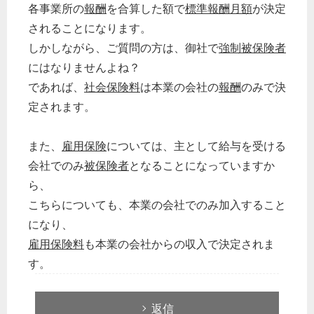
各事業所の
報酬
を合算した額で
標準報酬月額
が決定
されることになります。
しかしながら、ご質問の方は、御社で
強制被保険者
にはなりませんよね？
であれば、
社会保険料
は本業の会社の
報酬
のみで決
定されます。
また、
雇用保険
については、主として給与を受ける
会社でのみ
被保険者
となることになっていますか
ら、
こちらについても、本業の会社でのみ加入すること
になり、
雇用保険料
も本業の会社からの収入で決定されま
す。
返信