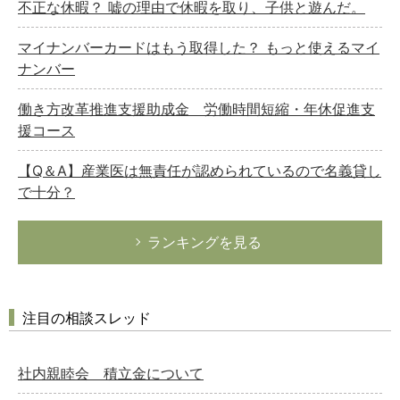
不正な休暇？ 嘘の理由で休暇を取り、子供と遊んだ。
マイナンバーカードはもう取得した？ もっと使えるマイ
ナンバー
働き方改革推進支援助成金 労働時間短縮・年休促進支
援コース
【Q＆A】産業医は無責任が認められているので名義貸し
で十分？
ランキングを見る
注目の相談スレッド
社内親睦会 積立金について