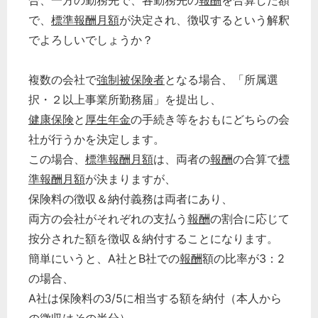
合、一方の勤務先で、各勤務先の
報酬
を合算した額
で、
標準報酬月額
が決定され、徴収するという解釈
でよろしいでしょうか？
複数の会社で
強制被保険者
となる場合、「所属選
択・２以上事業所勤務届」を提出し、
健康保険
と
厚生年金
の手続き等をおもにどちらの会
社が行うかを決定します。
この場合、
標準報酬月額
は、両者の
報酬
の合算で
標
準報酬月額
が決まりますが、
保険料の徴収＆納付義務は両者にあり、
両方の会社がそれぞれの支払う
報酬
の割合に応じて
按分された額を徴収＆納付することになります。
簡単にいうと、A社とB社での
報酬
額の比率が3：2
の場合、
A社は保険料の3/5に相当する額を納付（本人から