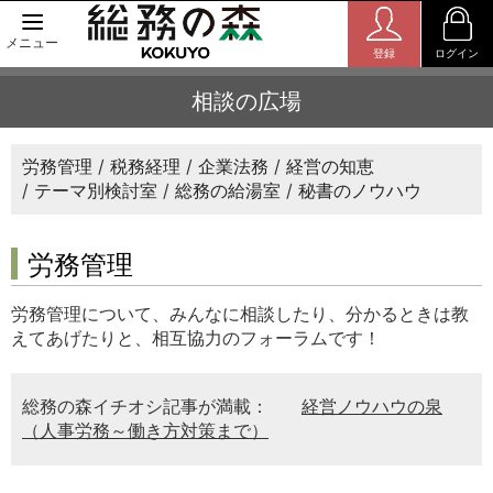
メニュー
登録
ログイン
相談の広場
労務管理
税務経理
企業法務
経営の知恵
テーマ別検討室
総務の給湯室
秘書のノウハウ
労務管理
労務管理について、みんなに相談したり、分かるときは教
えてあげたりと、相互協力のフォーラムです！
総務の森イチオシ記事が満載：
経営ノウハウの泉
（人事労務～働き方対策まで）