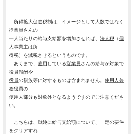
所得拡大促進税制は、イメージとして人数ではなく
従業員
さんの
一人当たりの給与支給額を増加させれば、
法人税
（
個
人事業主
は所
得税）を減税させるというものです。
あくまで、
雇用
している
従業員
さんの給与が対象で
役員報酬
や
役員
の親族等に対するものは含まれません。
使用人兼
務役員
の
使用人部分も対象外となるようですのでご注意くださ
い。
こちらは、単純に給与支給額について、一定の要件
をクリアすれ