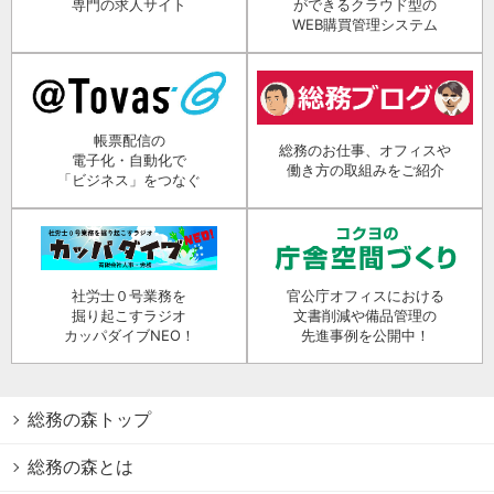
専門の求人サイト
ができるクラウド型の
WEB購買管理システム
帳票配信の
総務のお仕事、オフィスや
電子化・自動化で
働き方の取組みをご紹介
「ビジネス」をつなぐ
社労士０号業務を
官公庁オフィスにおける
掘り起こすラジオ
文書削減や備品管理の
カッパダイブNEO！
先進事例を公開中！
総務の森トップ
総務の森とは