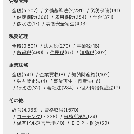
労務管理
全般
(5,507)
労働基準法
(2,231)
労災保険
(161)
健康保険
(306)
雇用保険
(254)
年金
(371)
徴収法
(17)
労働安全衛生
(403)
税務経理
全般
(3,801)
法人税
(270)
事業税
(18)
所得税
(490)
住民税
(67)
消費税
(302)
企業法務
全般
(541)
企業買収
(8)
知的財産権
(1,102)
独占禁止法
(4)
事業再生・倒産法
(16)
行政法
(32)
会社法
(284)
個人情報保護法
(9)
その他
経営
(4,033)
資格取得
(1,570)
コーチング
(3,228)
事務所移転
(24)
保有ビル運営管理
(40)
ＢＣＰ・防災
(50)