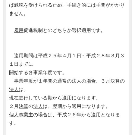
ば減税を受けられるため、手続き的には手間がかかり
ません。
雇用
促進税制とのどちらか選択適用です。
適用期間は平成２５年４月１日～平成２８年３月３
１日までに
開始する各事業年度です。
事業年度が１年間の通常の
法人
の場合、３月
決算
の
法人
は、
現在進行している期から適用になります。
２月
決算
の
法人
は、翌期から適用になります。
個人事業主
の場合は、平成２６年から適用となりま
す。