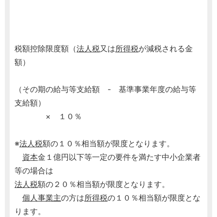
税額控除限度額（
法人税
又は
所得税
が減税される金
額）
（その期の給与等支給額 - 基準事業年度の給与等
支給額）
× １０％
※
法人税
額の１０％相当額が限度となります。
資本
金１億円以下等一定の要件を満たす中小企業者
等の場合は
法人税
額の２０％相当額が限度となります。
個人事業主
の方は
所得税
の１０％相当額が限度とな
ります。