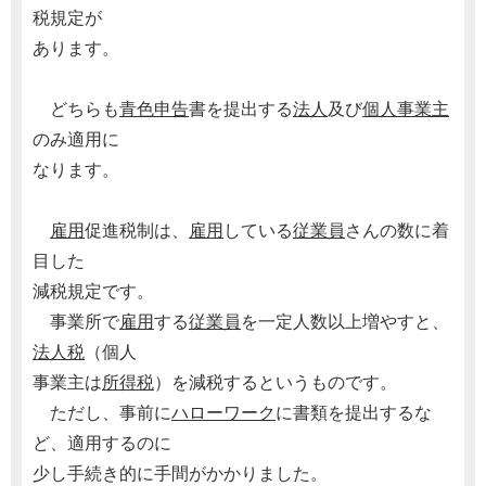
税規定が
あります。
どちらも
青色申告
書を提出する
法人
及び
個人事業主
のみ適用に
なります。
雇用
促進税制は、
雇用
している
従業員
さんの数に着
目した
減税規定です。
事業所で
雇用
する
従業員
を一定人数以上増やすと、
法人税
（個人
事業主は
所得税
）を減税するというものです。
ただし、事前に
ハローワーク
に書類を提出するな
ど、適用するのに
少し手続き的に手間がかかりました。