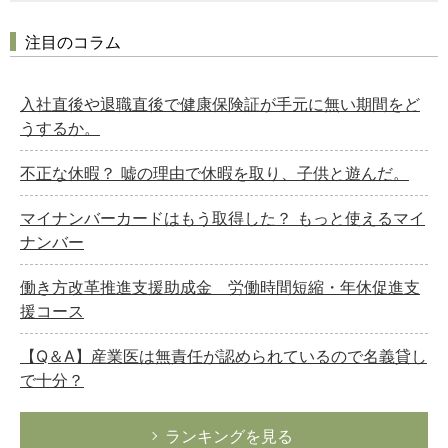
注目のコラム
入社直後や退職直後で健康保険証が手元に無い期間をど
うするか。
不正な休暇？ 嘘の理由で休暇を取り、子供と遊んだ。
マイナンバーカードはもう取得した？ もっと使えるマイ
ナンバー
働き方改革推進支援助成金 労働時間短縮・年休促進支
援コース
【Q＆A】産業医は無責任が認められているので名義貸し
で十分？
ランキングを見る