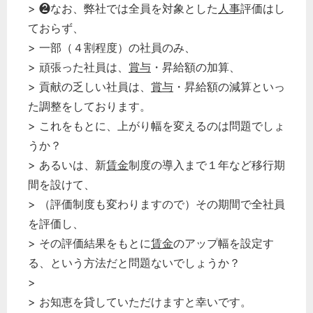
> ❷なお、弊社では全員を対象とした
人事
評価はし
ておらず、
> 一部（４割程度）の社員のみ、
> 頑張った社員は、
賞与
・昇給額の加算、
> 貢献の乏しい社員は、
賞与
・昇給額の減算といっ
た調整をしております。
> これをもとに、上がり幅を変えるのは問題でしょ
うか？
> あるいは、新
賃金
制度の導入まで１年など移行期
間を設けて、
> （評価制度も変わりますので）その期間で全社員
を評価し、
> その評価結果をもとに
賃金
のアップ幅を設定す
る、という方法だと問題ないでしょうか？
>
> お知恵を貸していただけますと幸いです。