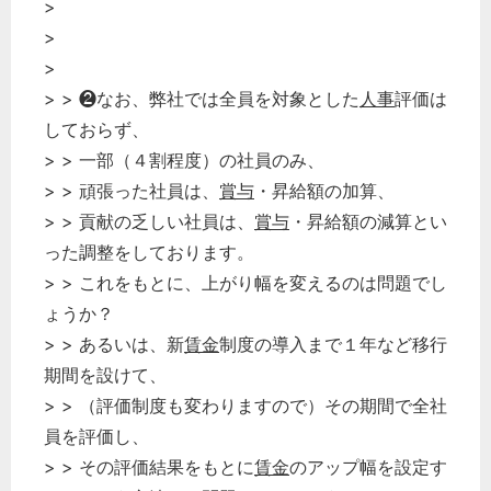
>
>
>
> > ❷なお、弊社では全員を対象とした
人事
評価は
しておらず、
> > 一部（４割程度）の社員のみ、
> > 頑張った社員は、
賞与
・昇給額の加算、
> > 貢献の乏しい社員は、
賞与
・昇給額の減算とい
った調整をしております。
> > これをもとに、上がり幅を変えるのは問題でし
ょうか？
> > あるいは、新
賃金
制度の導入まで１年など移行
期間を設けて、
> > （評価制度も変わりますので）その期間で全社
員を評価し、
> > その評価結果をもとに
賃金
のアップ幅を設定す