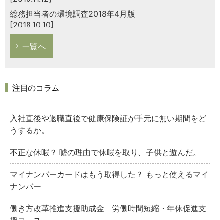
総務担当者の環境調査2018年4月版
[2018.10.10]
一覧へ
注目のコラム
入社直後や退職直後で健康保険証が手元に無い期間をど
うするか。
不正な休暇？ 嘘の理由で休暇を取り、子供と遊んだ。
マイナンバーカードはもう取得した？ もっと使えるマイ
ナンバー
働き方改革推進支援助成金 労働時間短縮・年休促進支
援コース