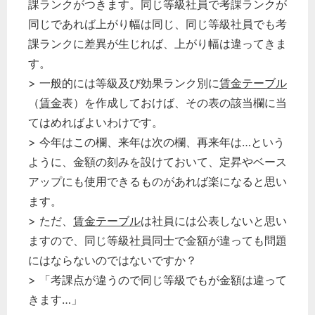
課ランクがつきます。同じ等級社員で考課ランクが
同じであれば上がり幅は同じ、同じ等級社員でも考
課ランクに差異が生じれば、上がり幅は違ってきま
す。
> 一般的には等級及び効果ランク別に
賃金テーブル
（
賃金
表）を作成しておけば、その表の該当欄に当
てはめればよいわけです。
> 今年はこの欄、来年は次の欄、再来年は…という
ように、金額の刻みを設けておいて、定昇やベース
アップにも使用できるものがあれば楽になると思い
ます。
> ただ、
賃金テーブル
は社員には公表しないと思い
ますので、同じ等級社員同士で金額が違っても問題
にはならないのではないですか？
> 「考課点が違うので同じ等級でもが金額は違って
きます…」