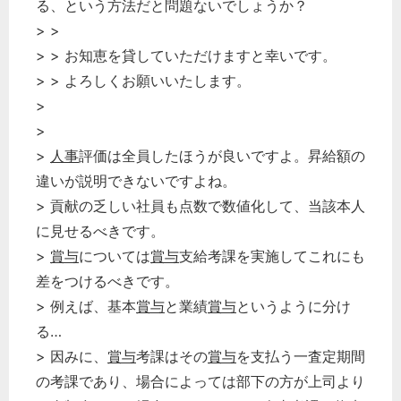
る、という方法だと問題ないでしょうか？
> >
> > お知恵を貸していただけますと幸いです。
> > よろしくお願いいたします。
>
>
>
人事
評価は全員したほうが良いですよ。昇給額の
違いが説明できないですよね。
> 貢献の乏しい社員も点数で数値化して、当該本人
に見せるべきです。
>
賞与
については
賞与
支給考課を実施してこれにも
どのカテゴリーに投稿しますか？
差をつけるべきです。
選択してください
> 例えば、基本
賞与
と業績
賞与
というように分け
る…
労務管理
> 因みに、
賞与
考課はその
賞与
を支払う一査定期間
税務経理
の考課であり、場合によっては部下の方が上司より
企業法務