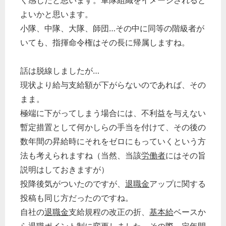
く感じだと思います。軍隊組織をイメージされると
よいかと思います。
小隊、中隊、大隊、師団…その中に同等の階級者が
いても、指揮命令権はその長に帰属しますね。
話は脱線しましたが…
現状より給与支給額が下がらないのであれば、その
まま。
極端に下がってしまう場合には、不利益を与えない
暫定措置として何かしらの手当を付けて、その後の
数年間の昇給時にそれをゼロにもっていくという方
法も考えられますね（当然、当該
労働者
にはその旨
説明はしておきますが）
投降後気がついたのですが、
退職金
アップに関する
投稿も同じ方だったのですね。
自社の
退職金
支給規程の改正の折、
基本給
ベースか