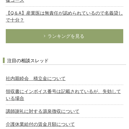
【Q＆A】産業医は無責任が認められているので名義貸し
で十分？
ランキングを見る
注目の相談スレッド
社内親睦会 積立金について
領収書にインボイス番号は記載されているが、失効して
いる場合
講師謝礼に対する源泉徴収について
介護休業給付の賃金月額について