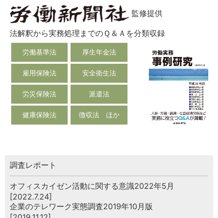
監修提供
法解釈から実務処理までのＱ＆Ａを分類収録
労働基準法
厚生年金法
雇用保険法
安全衛生法
労災保険法
派遣法
健康保険法
徴収法 ほか
調査レポート
オフィスカイゼン活動に関する意識2022年5月
[2022.7.24]
企業のテレワーク実態調査2019年10月版
[2019.11.12]