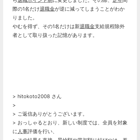
ら
退職
ポイント制
に変更しました。その際、
定年
間
際の1名だけ
退職金
が逆に減ってしまうことがわか
りました。
やむを得ず、その1名だけは新
退職金
支給規程除外
者として取り扱った記憶があります。
> hitokoto2008 さん
>
> ご返信ありがとうございます。
> おっしゃるとおり、新しい制度では、全員を対象
に
人事
評価を行い、