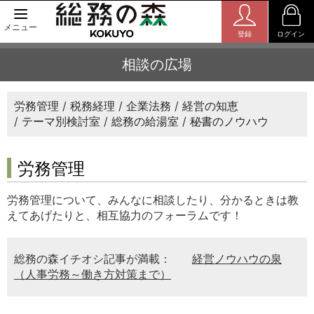
メニュー
登録
ログイン
相談の広場
労務管理
税務経理
企業法務
経営の知恵
テーマ別検討室
総務の給湯室
秘書のノウハウ
労務管理
労務管理について、みんなに相談したり、分かるときは教
えてあげたりと、相互協力のフォーラムです！
総務の森イチオシ記事が満載：
経営ノウハウの泉
（人事労務～働き方対策まで）