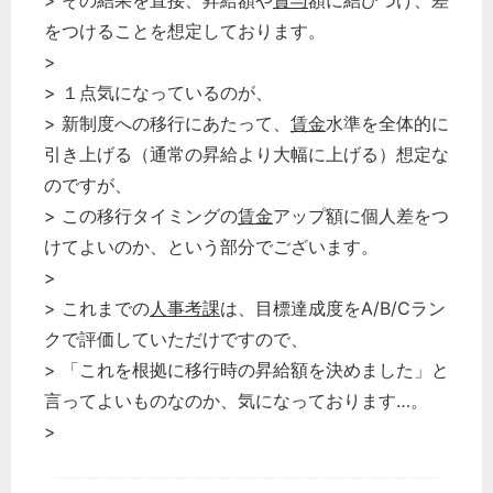
> その結果を直接、昇給額や
賞与
額に結びつけ、差
をつけることを想定しております。
>
> １点気になっているのが、
> 新制度への移行にあたって、
賃金
水準を全体的に
引き上げる（通常の昇給より大幅に上げる）想定な
のですが、
> この移行タイミングの
賃金
アップ額に個人差をつ
けてよいのか、という部分でございます。
>
> これまでの
人事考課
は、目標達成度をA/B/Cラン
クで評価していただけですので、
> 「これを根拠に移行時の昇給額を決めました」と
言ってよいものなのか、気になっております…。
>