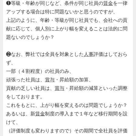
❶等級・年齢が同じなど、条件が同じ社員の
賃金
を一律
アップする場合は特に問題ないかと思うのですが、
上記のように、年齢・等級が同じ社員でも、会社への貢
献に応じて、個人別に上がり幅を変えることは法的に問
題ないのでしょうか？
❷なお、弊社では全員を対象とした
人事
評価はしておら
ず、
一部（４割程度）の社員のみ、
頑張った社員は、
賞与
・昇給額の加算、
貢献の乏しい社員は、
賞与
・昇給額の減算といった調整
をしております。
これをもとに、上がり幅を変えるのは問題でしょうか？
あるいは、新
賃金
制度の導入まで１年など移行期間を設
けて、
（評価制度も変わりますので）その期間で全社員を評価