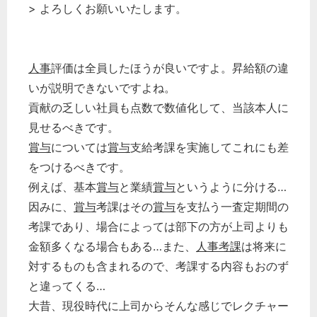
> よろしくお願いいたします。
人事
評価は全員したほうが良いですよ。昇給額の違
いが説明できないですよね。
貢献の乏しい社員も点数で数値化して、当該本人に
見せるべきです。
賞与
については
賞与
支給考課を実施してこれにも差
をつけるべきです。
例えば、基本
賞与
と業績
賞与
というように分ける…
因みに、
賞与
考課はその
賞与
を支払う一査定期間の
考課であり、場合によっては部下の方が上司よりも
金額多くなる場合もある…また、
人事考課
は将来に
対するものも含まれるので、考課する内容もおのず
と違ってくる…
大昔、現役時代に上司からそんな感じでレクチャー