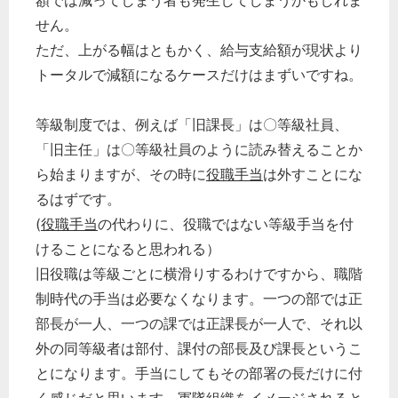
額では減ってしまう者も発生してしまうかもしれま
せん。
ただ、上がる幅はともかく、給与支給額が現状より
トータルで減額になるケースだけはまずいですね。
等級制度では、例えば「旧課長」は〇等級社員、
「旧主任」は〇等級社員のように読み替えることか
ら始まりますが、その時に
役職手当
は外すことにな
るはずです。
(
役職手当
の代わりに、役職ではない等級手当を付
けることになると思われる）
旧役職は等級ごとに横滑りするわけですから、職階
制時代の手当は必要なくなります。一つの部では正
部長が一人、一つの課では正課長が一人で、それ以
外の同等級者は部付、課付の部長及び課長というこ
とになります。手当にしてもその部署の長だけに付