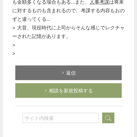
も金額多くなる場合もある…また、
人事考課
は将来
経営の知恵
に対するものも含まれるので、考課する内容もおの
総務の給湯室
ずと違ってくる…
秘書のノウハウ
> 大昔、現役時代に上司からそんな感じでレクチャ
ーされた記憶があります。
次へ
>
>
返信
相談を新規投稿する