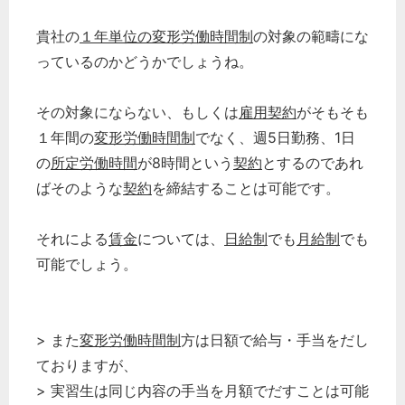
貴社の
１年単位の変形労働時間制
の対象の範疇にな
っているのかどうかでしょうね。
その対象にならない、もしくは
雇用契約
がそもそも
１年間の
変形労働時間制
でなく、週5日勤務、1日
の
所定労働時間
が8時間という
契約
とするのであれ
ばそのような
契約
を締結することは可能です。
それによる
賃金
については、
日給制
でも
月給制
でも
可能でしょう。
> また
変形労働時間制
方は日額で給与・手当をだし
ておりますが、
> 実習生は同じ内容の手当を月額でだすことは可能