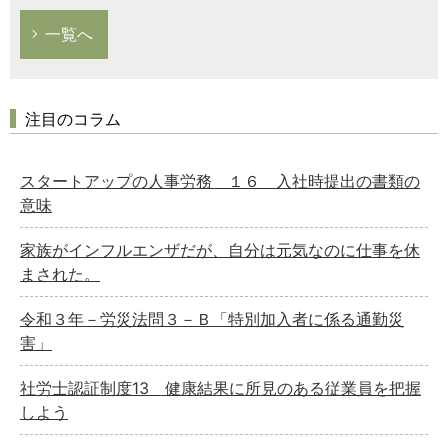
一覧へ
注目のコラム
スタートアップの人事労務 １６ 入社時提出の書類の
意味
家族がインフルエンザだが、自分は元気なのに仕事を休
まされた。
令和３年－労災法問３－Ｂ「特別加入者に係る通勤災
害」
社労士認証制度13 健康結果に所見のある従業員を把握
しよう