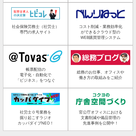
社会保険労務士（社労士）
コスト削減・業務効率化
専門の求人サイト
ができるクラウド型の
WEB購買管理システム
帳票配信の
総務のお仕事、オフィスや
電子化・自動化で
働き方の取組みをご紹介
「ビジネス」をつなぐ
社労士０号業務を
官公庁オフィスにおける
掘り起こすラジオ
文書削減や備品管理の
カッパダイブNEO！
先進事例を公開中！