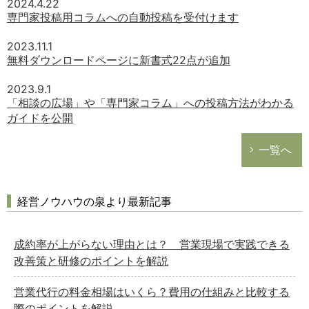
2024.4.22
総務の給湯室
専門家投稿用コラムへの自動投稿を受付けます
秘書のノウハウ
2023.11.1
次へ
無料ダウンロードページに新書式22点が追加
2023.9.1
「相談の広場」や「専門家コラム」への投稿方法がわかる
ガイドを公開
一覧へ
経営ノウハウの泉より最新記事
成約率が上がらない理由とは？ 営業現場で実践できる
改善策と研修のポイントを解説
営業代行の料金相場はいくら？費用の仕組みと比較する
際のポイントを解説