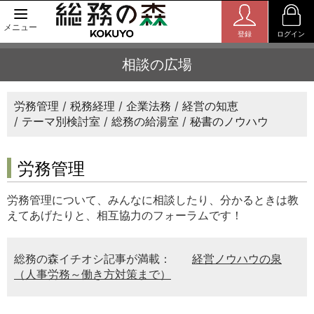
メニュー
登録
ログイン
相談の広場
労務管理
税務経理
企業法務
経営の知恵
テーマ別検討室
総務の給湯室
秘書のノウハウ
労務管理
労務管理について、みんなに相談したり、分かるときは教
えてあげたりと、相互協力のフォーラムです！
総務の森イチオシ記事が満載：
経営ノウハウの泉
（人事労務～働き方対策まで）