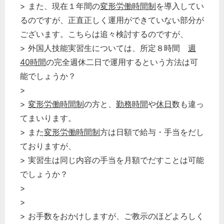
> また、現在１年間の
変形労働時間制
を導入してい
るのですが、正直正しく運用ができていない部分が
ございます。こちらは追々検討するのですが、
> 外国人技能実習生については、所定８時間
週
40時間
の完全週休二日で運用するという方法は可
能でしょうか？
>
>
変形労働時間制
の方と、
勤務時間
や
休日
数も違っ
てまいります。
> また
変形労働時間制
方は日額で給与・手当をだし
ておりますが、
> 実習生は同じ内容の手当を月額でだすことは可能
でしょうか？
>
>
> お手数をおかけしますが、ご教示のほどよろしく