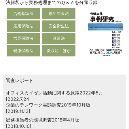
法解釈から実務処理までのＱ＆Ａを分類収録
労働基準法
厚生年金法
雇用保険法
安全衛生法
労災保険法
派遣法
健康保険法
徴収法 ほか
調査レポート
オフィスカイゼン活動に関する意識2022年5月
[2022.7.24]
企業のテレワーク実態調査2019年10月版
[2019.11.12]
総務担当者の環境調査2018年4月版
[2018.10.10]