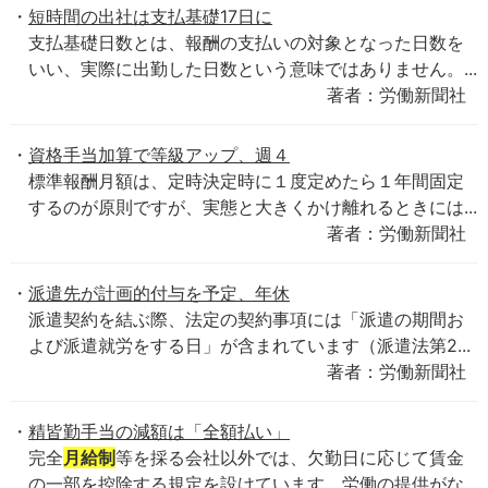
短時間の出社は支払基礎17日に
支払基礎日数とは、報酬の支払いの対象となった日数を
いい、実際に出勤した日数という意味ではありません。...
著者：労働新聞社
資格手当加算で等級アップ、週４
標準報酬月額は、定時決定時に１度定めたら１年間固定
するのが原則ですが、実態と大きくかけ離れるときには...
著者：労働新聞社
派遣先が計画的付与を予定、年休
派遣契約を結ぶ際、法定の契約事項には「派遣の期間お
よび派遣就労をする日」が含まれています（派遣法第2...
著者：労働新聞社
精皆勤手当の減額は「全額払い」
完全
月給制
等を採る会社以外では、欠勤日に応じて賃金
の一部を控除する規定を設けています。労働の提供がな...