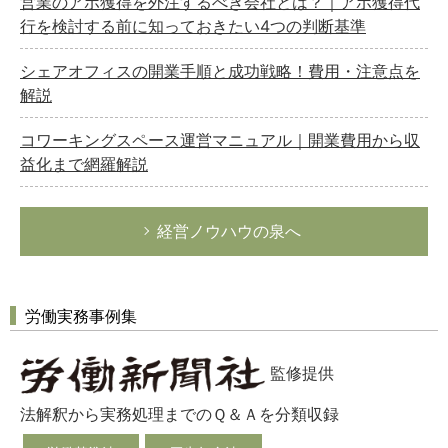
営業のアポ獲得を外注するべき会社とは？｜アポ獲得代
行を検討する前に知っておきたい4つの判断基準
シェアオフィスの開業手順と成功戦略！費用・注意点を
解説
コワーキングスペース運営マニュアル｜開業費用から収
益化まで網羅解説
経営ノウハウの泉へ
労働実務事例集
監修提供
法解釈から実務処理までのＱ＆Ａを分類収録