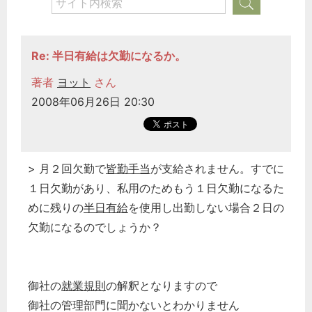
Re: 半日有給は欠勤になるか。
著者
ヨット
さん
2008年06月26日 20:30
> 月２回欠勤で
皆勤手当
が支給されません。すでに
１日欠勤があり、私用のためもう１日欠勤になるた
めに残りの
半日有給
を使用し出勤しない場合２日の
欠勤になるのでしょうか？
御社の
就業規則
の解釈となりますので
御社の管理部門に聞かないとわかりません