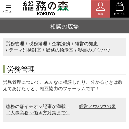
メニュー
登録
ログイン
相談の広場
労務管理
税務経理
企業法務
経営の知恵
テーマ別検討室
総務の給湯室
秘書のノウハウ
労務管理
労務管理について、みんなに相談したり、分かるときは教
えてあげたりと、相互協力のフォーラムです！
総務の森イチオシ記事が満載：
経営ノウハウの泉
（人事労務～働き方対策まで）