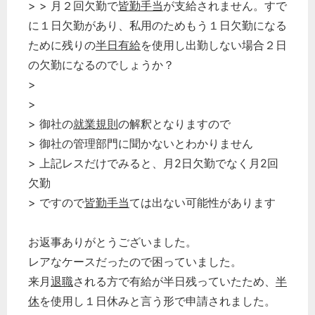
> > 月２回欠勤で
皆勤手当
が支給されません。すで
に１日欠勤があり、私用のためもう１日欠勤になる
ために残りの
半日有給
を使用し出勤しない場合２日
の欠勤になるのでしょうか？
>
>
> 御社の
就業規則
の解釈となりますので
> 御社の管理部門に聞かないとわかりません
> 上記レスだけでみると、月2日欠勤でなく月2回
欠勤
> ですので
皆勤手当
ては出ない可能性があります
お返事ありがとうございました。
レアなケースだったので困っていました。
来月
退職
される方で有給が半日残っていたため、
半
休
を使用し１日休みと言う形で申請されました。