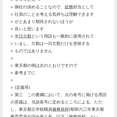
> 御社の決めることなので、
総務
担当として
> 社員のことを考える気持ちは理解できます
> がとあまり期待されないほうが
> 良いと思います
>
半日欠勤
という用語も一般的に使用されて
> いまし、欠勤は一日欠勤だけを意味する
> ものではありません
>
> 東京都の例は次のとおりですので
> 参考までに
>
> (定義等)
> 第三 この要綱において、次の各号に掲げる用語
の意義は、当該各号に定めるところによる。ただ
し、東京都立学校職員
服務規程
(昭和六三年東京都
教育
委員会
訓令第八号。以下「
服務規程
」とい