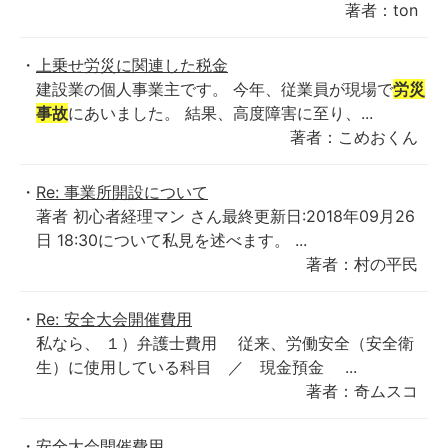
著者：ton
上乗せ労災に関連した税金
建設業の個人事業主です。 今年、従業員が現場で
労災
事故
にあいました。 結果、高度障害に至り、...
著者：こめおくん
Re: 事業所開設について
著者 初心者経理マン さん最終更新日:2018年09月26
日 18:30について私見を述べます。 ...
著者：村の平民
Re: 安全大会開催費用
私なら、 １）弁護士費用 従来、労働安全（安全衛
生）に使用している科目 ／ 現金預金 ...
著者：奇ムスコ
安全大会開催費用