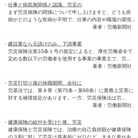
仕事と病気無関係と認識、労災の
まず労災保険の関係について申し上げますと、どうも疾
病がどのような疾病か不明で、仕事の内容や職場の環境...
著者：労働新聞社
建設業なら元請けのみ、下請事業
労災保険法第33条１号の規定によると、厚生労働省令で
定める数以下の労働者を使用する事業の事業主で、労...
著者：労働新聞社
労災打切り後の休職期間、会社に
労基法では、第８章（第75条～第88条）に業務上災害に
対する補償規定があります。一方、労災保険法は労...
著者：労働新聞社
健康保険の給付を受けた後、労災
健康保険と労災保険では、治療の自己負担額が健康保険
の３割に対して労災は基本的にゼロなど、大きな差があ...