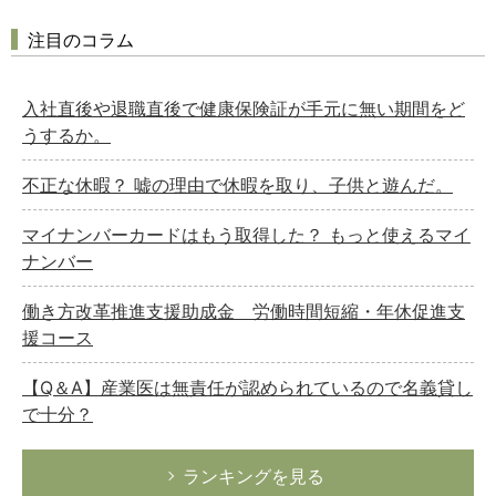
注目のコラム
入社直後や退職直後で健康保険証が手元に無い期間をど
うするか。
不正な休暇？ 嘘の理由で休暇を取り、子供と遊んだ。
マイナンバーカードはもう取得した？ もっと使えるマイ
ナンバー
働き方改革推進支援助成金 労働時間短縮・年休促進支
援コース
【Q＆A】産業医は無責任が認められているので名義貸し
で十分？
ランキングを見る