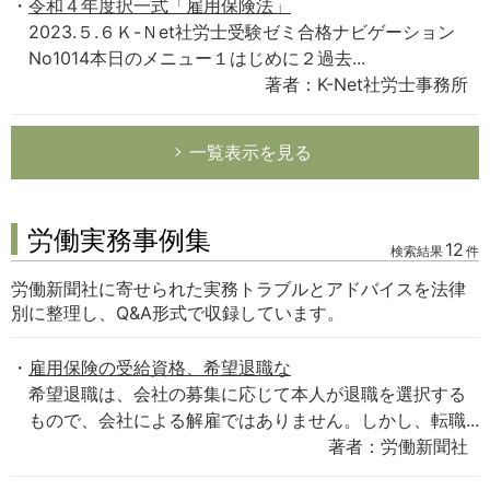
令和４年度択一式「雇用保険法」
2023.５.６Ｋ-Ｎet社労士受験ゼミ合格ナビゲーション
No1014本日のメニュー１はじめに２過去...
著者：K-Net社労士事務所
一覧表示を見る
労働実務事例集
12
検索結果
件
労働新聞社に寄せられた実務トラブルとアドバイスを法律
別に整理し、Q&A形式で収録しています。
雇用保険の受給資格、希望退職な
希望退職は、会社の募集に応じて本人が退職を選択する
もので、会社による解雇ではありません。しかし、転職...
著者：労働新聞社