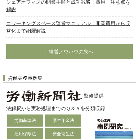
シェアオフィスの開業手順と成功戦略！費用・注意点を
解説
コワーキングスペース運営マニュアル｜開業費用から収
益化まで網羅解説
経営ノウハウの泉へ
労働実務事例集
監修提供
法解釈から実務処理までのＱ＆Ａを分類収録
労働基準法
厚生年金法
雇用保険法
安全衛生法