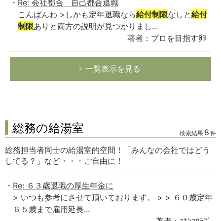
Re: 会社都合 自己都合退職
こんばんわ >しかも定年退職なら
給付制限
なしと
給付
制限
ありと両方の説明が見つかりまし...
著者：プロを目指す卵
一覧表示を見る
総務の給湯室
8
検索結果
件
総務担当者同士の給湯室的空間！「みんなの会社ではどう
してる？」など・・・ご自由に！
Re: ６３歳退職の厚生年金に
> いつも参考にさせて頂いております。 > > ６０歳定年
６５歳まで雇用延長...