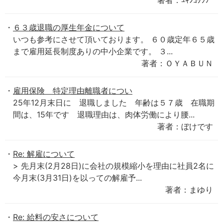
著者：ﾕｷﾝｺｸﾗﾌﾞ
６３歳退職の厚生年金について
いつも参考にさせて頂いております。 ６０歳定年６５歳
まで雇用延長制度ありの中小企業です。 ３...
著者：ＯＹＡＢＵＮ
雇用保険 特定理由離職者につい
25年12月末日に 退職しました 年齢は５７歳 在職期
間は、15年です 退職理由は、肉体労働により腰...
著者：ぼけです
Re: 解雇について
> 先月末(2月28日)に会社の規模縮小を理由に社員2名に
今月末(3月31日)を以っての解雇予...
著者：まゆり
Re: 給料の安さについて