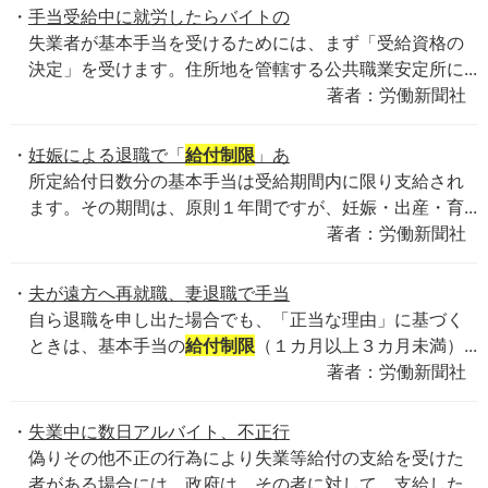
手当受給中に就労したらバイトの
失業者が基本手当を受けるためには、まず「受給資格の
決定」を受けます。住所地を管轄する公共職業安定所に...
著者：労働新聞社
妊娠による退職で「
給付制限
」あ
所定給付日数分の基本手当は受給期間内に限り支給され
ます。その期間は、原則１年間ですが、妊娠・出産・育...
著者：労働新聞社
夫が遠方へ再就職、妻退職で手当
自ら退職を申し出た場合でも、「正当な理由」に基づく
ときは、基本手当の
給付制限
（１カ月以上３カ月未満）...
著者：労働新聞社
失業中に数日アルバイト、不正行
偽りその他不正の行為により失業等給付の支給を受けた
者がある場合には、政府は、その者に対して、支給した...