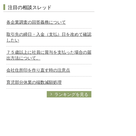
注目の相談スレッド
各企業調査の回答義務について
取引先の締日・入金（支払）日を改めて確認
したい
７５歳以上に社員に賞与を支払った場合の届
出方法について。
会社住所印を作り直す時の注意点
育児部分休業の端数減額処理
ランキングを見る