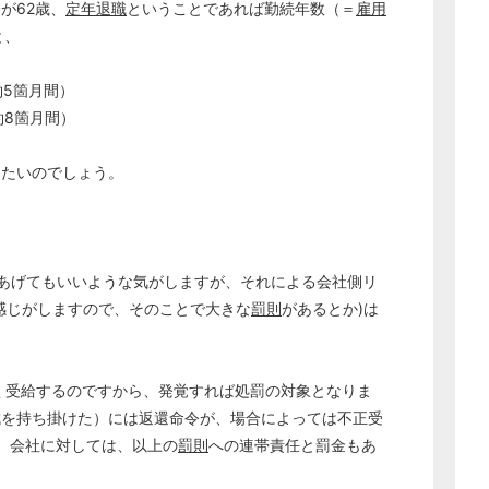
が62歳、
定年
退職
ということであれば勤続年数（＝
雇用
と、
約5箇月間）
8箇月間）
したいのでしょう。
あげてもいいような気がしますが、それによる会社側リ
感じがしますので、そのことで大きな
罰則
があるとか)は
どのカテゴリーに投稿しますか？
選択してください
く受給するのですから、発覚すれば処罰の対象となりま
成を持ち掛けた）には返還命令が、場合によっては不正受
労務管理
。会社に対しては、以上の
罰則
への連帯責任と罰金もあ
税務経理
企業法務