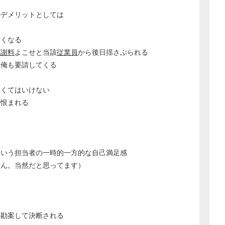
のデメリットとしては
くくなる
慰謝料
よこせと当該
従業員
から後日揺さぶられる
も俺も要請してくる
す
なくてはいけない
が恨まれる
という担当者の一時的一方的な自己満足感
せん。当然だと思ってます）
に勘案して決断される