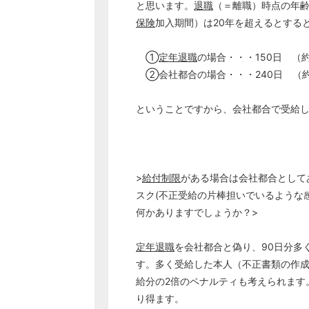
と思います。
退職
（＝離職）時点の年齢
保険
加入期間）は20年を超えるとする
①
定年
退職
の場合・・・150日 （
②会社都合の場合・・・240日 （約
ということですから、会社都合で受給
>
給付制限
がある場合は会社都合として
スク(不正受給の片棒担いでいるような
何かありますでしょうか？>
定年
退職
を会社都合と偽り、90日分多
す。多く受給した本人（不正書類の作
給分の2倍のペナルティも考えられます
り得ます。