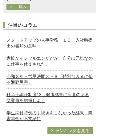
一覧へ
注目のコラム
スタートアップの人事労務 １６ 入社時提
出の書類の意味
家族がインフルエンザだが、自分は元気なの
に仕事を休まされた。
令和３年－労災法問３－Ｂ「特別加入者に係
る通勤災害」
社労士認証制度13 健康結果に所見のある
従業員を把握しよう
学生納付特例の手続きをしなかった結果、障
害年金が不支給に
ランキングを見る