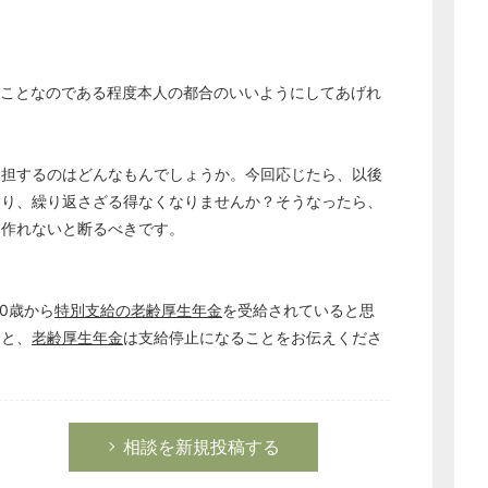
経営の知恵
総務の給湯室
秘書のノウハウ
のことなのである程度本人の都合のいいようにしてあげれ
次へ
加担するのはどんなもんでしょうか。今回応じたら、以後
なり、繰り返さざる得なくなりませんか？そうなったら、
は作れないと断るべきです。
0歳から
特別支給の老齢厚生年金
を受給されていると思
ると、
老齢厚生年金
は支給停止になることをお伝えくださ
相談を新規投稿する