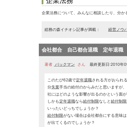
企業法務
企業法務について、みんなに相談したり、分か
総務の森イチオシ記事が満載：
経営ノウ
会社都合 自己都合退職 定年退職
著者
パックマン
さん
最終更新日:2010年09
このたび62歳で
定年
退職
される方がおられ
分
失業
手当の給付のからみだと思いますが、
社にはどのような影響が出るのかという面が
しかも
定年
退職
なら
給付制限
なしと
給付制限
いったいどっちでしょうか？
給付制限
がない場合は会社都合にする意味は
が出てくるのでしょうか？