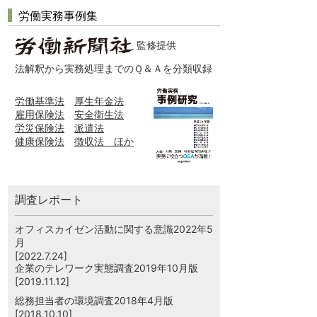
労働実務事例集
監修提供
法解釈から実務処理までのＱ＆Ａを分類収録
労働基準法
厚生年金法
雇用保険法
安全衛生法
労災保険法
派遣法
健康保険法
徴収法 ほか
調査レポート
オフィスカイゼン活動に関する意識2022年5
月
[2022.7.24]
企業のテレワーク実態調査2019年10月版
[2019.11.12]
総務担当者の環境調査2018年4月版
[2018.10.10]