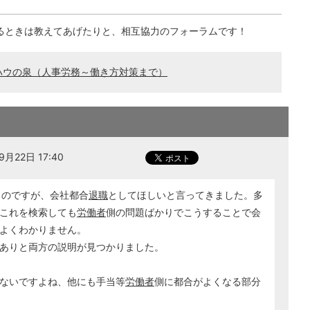
るときは教えてあげたりと、相互協力のフォーラムです！
ハウの泉（人事労務～働き方対策まで）
月22日 17:40
るのですが、会社都合
退職
としてほしいと言ってきました。多
これを検索しても
労働者
側の問題ばかりでこうすることで会
よくわかりません。
ありと両方の説明が見つかりました。
ないですよね、他にも手当等
労働者
側に都合がよくなる部分