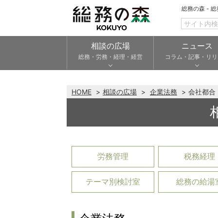
総務の森 - 
相談の広場
ニュース
総務・労務・経理・経営
コラム・記事・リリ
HOME
相談の広場
企業法務
会社都合
労務管理
税務経理
テーマ別検討室
総務の給湯