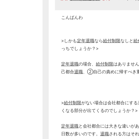
こんばんわ
>しかも
定年
退職
なら
給付制限
なしと
給
っちでしょうか？>
定年
退職
の場合、
給付制限
はありません
己都合
退職
、②自己の責めに帰すべき
>
給付制限
がない場合は会社都合にする
くなる部分が出てくるのでしょうか？>
定年
退職
と会社都合には大きな違いが
日数が多いのです。
退職
される方はそ