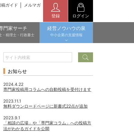
投稿ガイド
メルマガ
登録
ログイン
専門家サーチ
経営ノウハウの泉
士・税理士・行政書士
中小企業の支援情報
お知らせ
2024.4.22
専門家投稿用コラムへの自動投稿を受付けます
2023.11.1
無料ダウンロードページに新書式22点が追加
2023.9.1
「相談の広場」や「専門家コラム」への投稿方
法がわかるガイドを公開