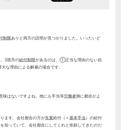
付制限
ありと両方の説明が見つかりました。いったいど
。3箇月の
給付制限
があるのは、①正当な理由のない自
重大な理由による解雇の場合です。
意味はないですよね、他にも手当等
労働者
側に都合がよ
あります。会社都合の方が
失業
給付（＝
基本手当
）の給付
れを知っていて、会社都合にしてくれと依頼してきたのだ