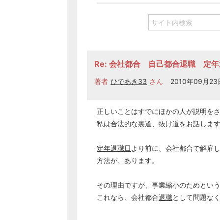
Re: 会社都合 自己都合退職 定
著者
ひであき33
さん
2010年09月23日
正しいことはすでにほかの人が説明を
私は合法的な裏道、抜け道をお話しま
定年退職日
より前に、会社都合で解雇
方法が、あります。
その理由ですが、事業縮小のためとい
これなら、会社都合
退職
として問題な