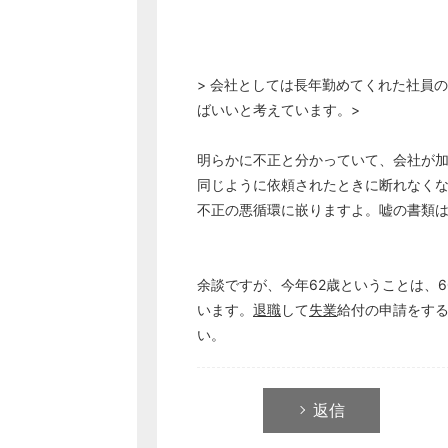
> 会社としては長年勤めてくれた社員
ばいいと考えています。>
明らかに不正と分かっていて、会社が
同じように依頼されたときに断れなく
不正の悪循環に嵌りますよ。嘘の書類
余談ですが、今年62歳ということは、6
います。
退職
して
失業
給付の申請をす
い。
返信