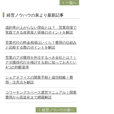
一覧へ
経営ノウハウの泉より最新記事
成約率が上がらない理由とは？ 営業現場で
実践できる改善策と研修のポイントを解説
営業代行の料金相場はいくら？費用の仕組み
と比較する際のポイントを解説
営業のアポ獲得を外注するべき会社とは？｜
アポ獲得代行を検討する前に知っておきたい
4つの判断基準
シェアオフィスの開業手順と成功戦略！費
用・注意点を解説
コワーキングスペース運営マニュアル｜開業
費用から収益化まで網羅解説
経営ノウハウの泉へ