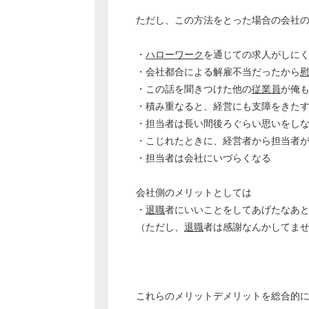
ただし、この方法をとった場合の会社
・
ハローワーク
を通じての求人がしに
・会社都合による解雇不当だったから
・この話を聞きつけた他の
従業員
が俺
・積み重なると、経営にも支障をきた
・担当者は長い間後ろぐらい思いをし
・こじれたときに、経営者から担当者
・担当者は会社にいづらくなる
会社側のメリットとしては
・
退職
者にいいことをしてあげたなあ
（ただし、
退職
者は感謝なんかしてま
これらのメリットデメリットを総合的