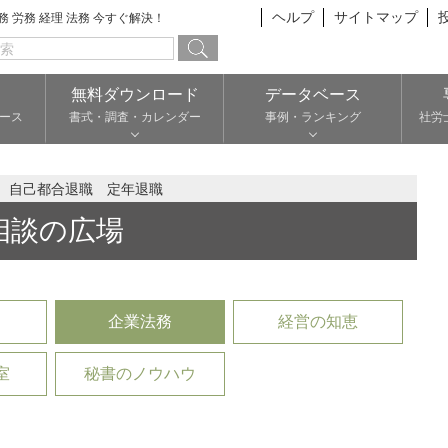
ヘルプ
サイトマップ
総務 労務 経理 法務 今すぐ解決！
無料ダウンロード
データベース
ース
書式・調査・カレンダー
事例・ランキング
社労
 自己都合退職 定年退職
相談の広場
企業法務
経営の知恵
室
秘書のノウハウ