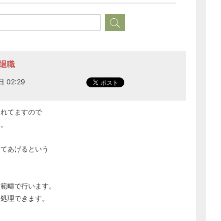
年退職
 02:29
されてますので
す。
してあげるという
う範疇で行います。
く処理できます。