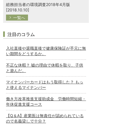
総務担当者の環境調査2018年4月版
[2018.10.10]
一覧へ
注目のコラム
入社直後や退職直後で健康保険証が手元に無
い期間をどうするか。
不正な休暇？ 嘘の理由で休暇を取り、子供
と遊んだ。
マイナンバーカードはもう取得した？ もっ
と使えるマイナンバー
働き方改革推進支援助成金 労働時間短縮・
年休促進支援コース
【Q＆A】産業医は無責任が認められている
ので名義貸しで十分？