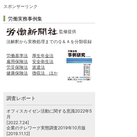
スポンサーリンク
労働実務事例集
監修提供
法解釈から実務処理までのＱ＆Ａを分類収録
労働基準法
厚生年金法
雇用保険法
安全衛生法
労災保険法
派遣法
健康保険法
徴収法 ほか
調査レポート
オフィスカイゼン活動に関する意識2022年5
月
[2022.7.24]
企業のテレワーク実態調査2019年10月版
[2019.11.12]