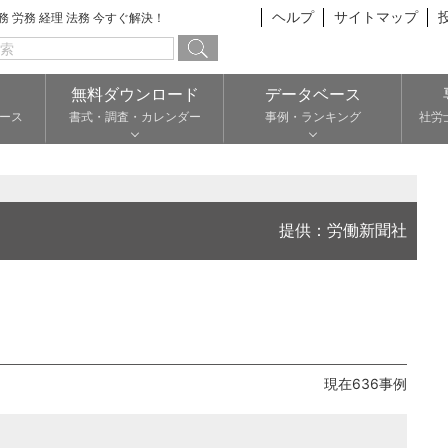
ヘルプ
サイトマップ
総務 労務 経理 法務 今すぐ解決！
無料ダウンロード
データベース
ース
書式・調査・カレンダー
事例・ランキング
社労
提供：労働新聞社
現在636事例