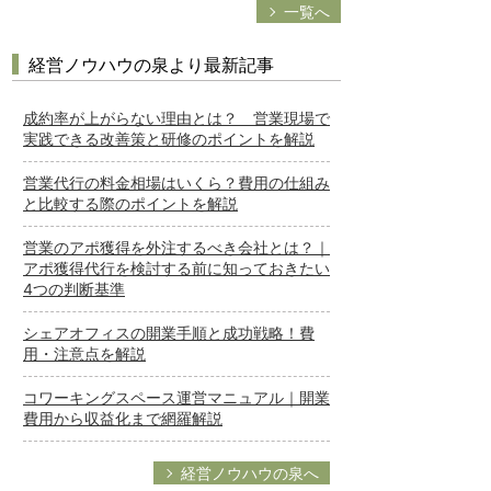
一覧へ
経営ノウハウの泉より最新記事
成約率が上がらない理由とは？ 営業現場で
実践できる改善策と研修のポイントを解説
営業代行の料金相場はいくら？費用の仕組み
と比較する際のポイントを解説
営業のアポ獲得を外注するべき会社とは？｜
アポ獲得代行を検討する前に知っておきたい
4つの判断基準
シェアオフィスの開業手順と成功戦略！費
用・注意点を解説
コワーキングスペース運営マニュアル｜開業
費用から収益化まで網羅解説
経営ノウハウの泉へ