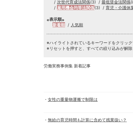
次世代育成法関係
(3)
最低賃金法関係
(
雇用機会均等法関係
(3)
育児・介護休
表示順
新着順
人気順
※ハイライトされているキーワードをクリッ
※リセットを押すと、すべての絞り込みが解除
労働実務事例集 新着記事
女性の重量物運搬で制限は
無給の育児時間も計算に含めて残業扱い？