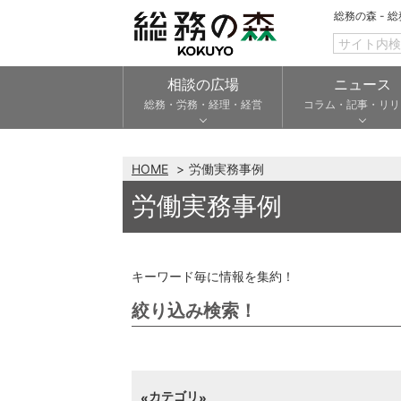
総務の森 - 
相談の広場
ニュース
総務・労務・経理・経営
コラム・記事・リリ
HOME
労働実務事例
労働実務事例
キーワード毎に情報を集約！
絞り込み検索！
カテゴリ