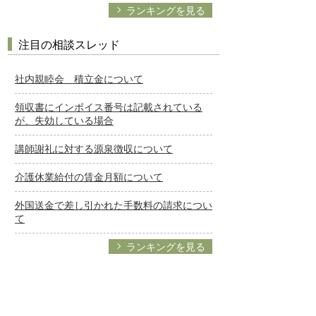
ランキングを見る
注目の相談スレッド
社内親睦会 積立金について
領収書にインボイス番号は記載されている
が、失効している場合
講師謝礼に対する源泉徴収について
介護休業給付の賃金月額について
外国送金で差し引かれた手数料の請求につい
て
ランキングを見る