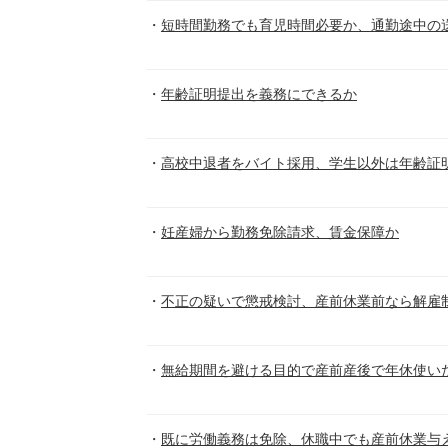
短時間勤務でも育児時間必要か、通勤途中の
年齢証明提出を義務にできるか
高校中退者をバイト採用、学生以外は年齢証
妊産婦から勤務免除請求、賃金保障か
不正の疑いで懲戒検討、産前休業前なら解雇
無給期間を避ける目的で産前産後で年休使い
既に労働義務は免除、休職中でも産前休業与