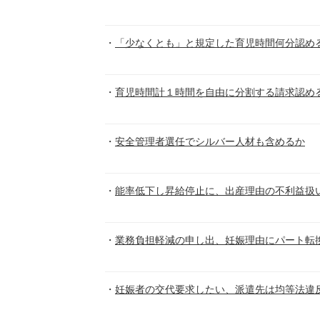
「少なくとも」と規定した育児時間何分認め
育児時間計１時間を自由に分割する請求認め
安全管理者選任でシルバー人材も含めるか
能率低下し昇給停止に、出産理由の不利益扱
業務負担軽減の申し出、妊娠理由にパート転
妊娠者の交代要求したい、派遣先は均等法違