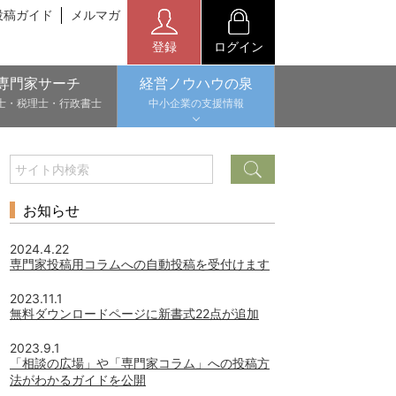
投稿ガイド
メルマガ
登録
ログイン
専門家サーチ
経営ノウハウの泉
士・税理士・行政書士
中小企業の支援情報
お知らせ
2024.4.22
専門家投稿用コラムへの自動投稿を受付けます
2023.11.1
無料ダウンロードページに新書式22点が追加
2023.9.1
「相談の広場」や「専門家コラム」への投稿方
法がわかるガイドを公開