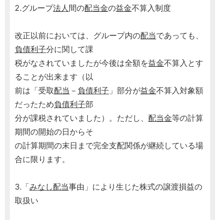
2.グループ
法人
間の
配当金
の
益金
不算入制度
改正以前においては、グループ内の
配当
であっても、
負債利子
分に関して課
税がなされていましたが今後は全額を
益金
不算入とす
ることが出来ます（以
前は「受取
配当
－
負債利子
」部分が
益金
不算入対象額
だったため
負債利子
部
分が課税されていました）。ただし、
配当金
等の計算
期間の開始の日からそ
の計算期間の末日まで完全支配関係が継続している場
合に限ります。
3.「
みなし配当
事由」により生じた株式の譲渡損益の
取扱い