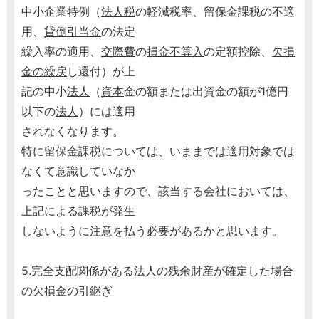
中小企業特例（
法人税
の軽減税率、留保金課税の不適
用、
貸倒引当金
の法定
繰入率の適用、
交際費
の
損金不算入
の定額控除、
欠損
金の繰戻
し還付）が上
記の中小
法人
（
資本
金の額または出資金の額が1億円
以下の
法人
）には適用
されなくなります。
特に留保金課税については、いままでは適用対象では
なくて意識していなか
ったことと思いますので、該当する会社においては、
上記による課税が発生
しないように注意を払う必要があるかと思います。
5.完全支配関係がある
法人
の残余財産が確定した場合
の
欠損金
の引継ぎ