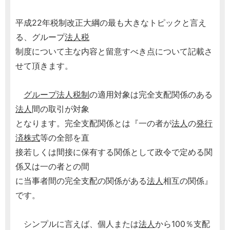
平成22年税制改正大綱の最も大きなトピックと言え
る、グループ
法人税
制度について主な内容と留意すべき点について記載さ
せて頂きます。
グループ法人税制
の適用対象は完全支配関係のある
法人
間の取引が対象
となります。完全支配関係とは『一の者が
法人
の
発行
済株式
等の全部を直
接若しくは間接に保有する関係として政令で定める関
係又は一の者との間
に当事者間の完全支配の関係がある
法人
相互の関係』
です。
シンプルに言えば、個人または
法人
から100％支配