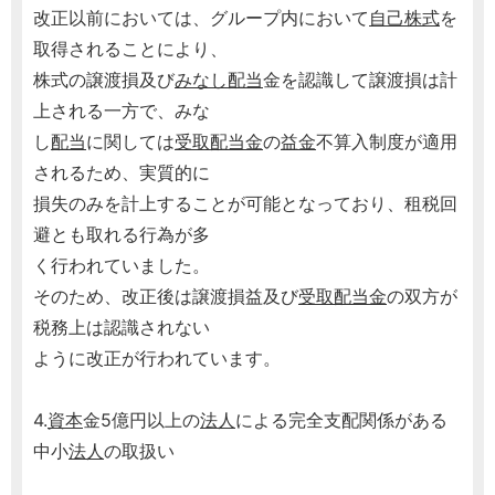
改正以前においては、グループ内において
自己株式
を
取得されることにより、
株式の譲渡損及び
みなし配当
金を認識して譲渡損は計
上される一方で、みな
し
配当
に関しては
受取配当金
の
益金
不算入制度が適用
されるため、実質的に
損失のみを計上することが可能となっており、租税回
避とも取れる行為が多
く行われていました。
そのため、改正後は譲渡損益及び
受取配当金
の双方が
税務上は認識されない
ように改正が行われています。
4.
資本
金5億円以上の
法人
による完全支配関係がある
中小
法人
の取扱い