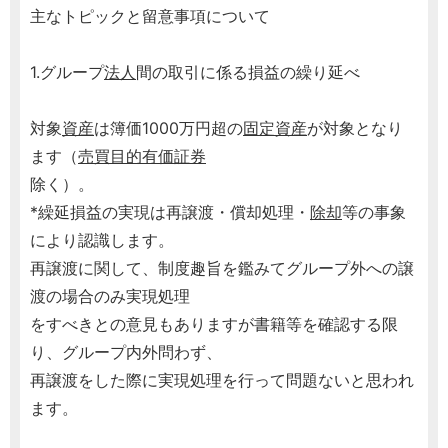
主なトピックと留意事項について
1.グループ
法人
間の取引に係る損益の繰り延べ
対象
資産
は簿価1000万円超の
固定資産
が対象となり
ます（
売買目的有価証券
除く）。
*繰延損益の実現は再譲渡・償却処理・
除却
等の事象
により認識します。
再譲渡に関して、制度趣旨を鑑みてグループ外への譲
渡の場合のみ実現処理
をすべきとの意見もありますが書籍等を確認する限
り、グループ内外問わず、
再譲渡をした際に実現処理を行って問題ないと思われ
ます。