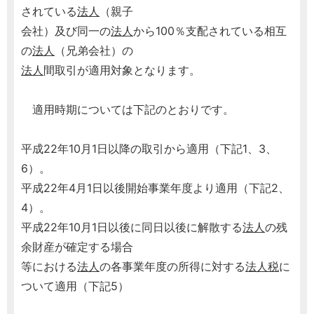
されている
法人
（親子
会社）及び同一の
法人
から100％支配されている相互
の
法人
（兄弟会社）の
法人
間取引が適用対象となります。
適用時期については下記のとおりです。
平成22年10月1日以降の取引から適用（下記1、3、
6）。
平成22年4月1日以後開始事業年度より適用（下記2、
4）。
平成22年10月1日以後に同日以後に解散する
法人
の残
余財産が確定する場合
等における
法人
の各事業年度の所得に対する
法人税
に
ついて適用（下記5）