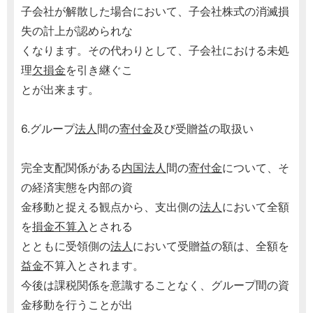
子会社が解散した場合において、子会社株式の消滅損
失の計上が認められな
くなります。その代わりとして、子会社における未処
理
欠損金
を引き継ぐこ
とが出来ます。
6.グループ
法人
間の
寄付金
及び受贈益の取扱い
完全支配関係がある
内国法人
間の
寄付金
について、そ
の経済実態を内部の資
金移動と捉える観点から、支出側の
法人
において全額
を
損金不算入
とされる
とともに受領側の
法人
において受贈益の額は、全額を
益金
不算入とされます。
今後は課税関係を意識することなく、グループ間の資
金移動を行うことが出