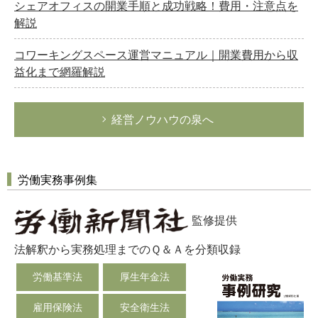
シェアオフィスの開業手順と成功戦略！費用・注意点を
解説
コワーキングスペース運営マニュアル｜開業費用から収
益化まで網羅解説
経営ノウハウの泉へ
労働実務事例集
監修提供
法解釈から実務処理までのＱ＆Ａを分類収録
労働基準法
厚生年金法
雇用保険法
安全衛生法