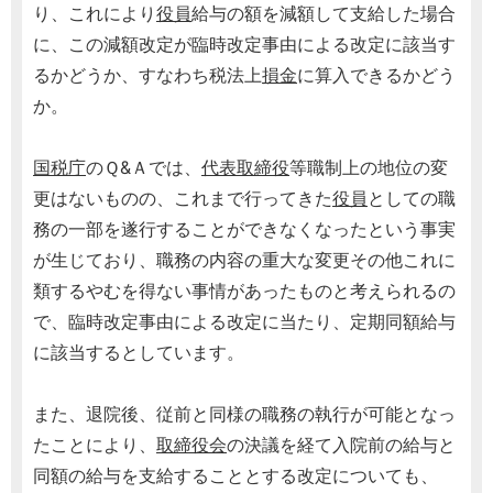
り、これにより
役員
給与の額を減額して支給した場合
に、この減額改定が臨時改定事由による改定に該当す
るかどうか、すなわち税法上
損金
に算入できるかどう
か。
国税庁
のＱ&Ａでは、
代表取締役
等職制上の地位の変
更はないものの、これまで行ってきた
役員
としての職
務の一部を遂行することができなくなったという事実
が生じており、職務の内容の重大な変更その他これに
類するやむを得ない事情があったものと考えられるの
で、臨時改定事由による改定に当たり、定期同額給与
に該当するとしています。
また、退院後、従前と同様の職務の執行が可能となっ
たことにより、
取締役会
の決議を経て入院前の給与と
同額の給与を支給することとする改定についても、