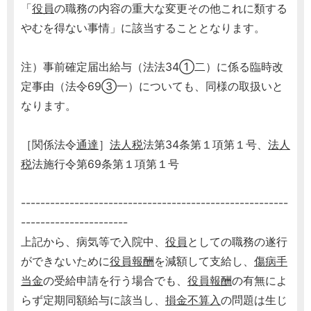
「
役員
の職務の内容の重大な変更その他これに類する
やむを得ない事情」に該当することとなります。
注）事前確定届出給与（法法34①二）に係る臨時改
定事由（法令69③一）についても、同様の取扱いと
なります。
［関係法令
通達
］
法人税
法第34条第１項第１号、
法人
税
法施行令第69条第１項第１号
-------------------------------------------------------
----------------------
上記から、病気等で入院中、
役員
としての職務の遂行
ができないために
役員報酬
を減額して支給し、
傷病手
当金
の受給申請を行う場合でも、
役員報酬
の有無によ
らず定期同額給与に該当し、
損金不算入
の問題は生じ