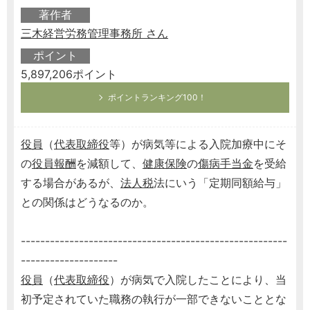
著作者
三木経営労務管理事務所 さん
ポイント
5,897,206ポイント
ポイントランキング100！
役員
（
代表取締役
等）が病気等による入院加療中にそ
の
役員報酬
を減額して、
健康保険
の
傷病手当金
を受給
する場合があるが、
法人税
法にいう「定期同額給与」
との関係はどうなるのか。
-------------------------------------------------------
--------------------
役員
（
代表取締役
）が病気で入院したことにより、当
初予定されていた職務の執行が一部できないこととな