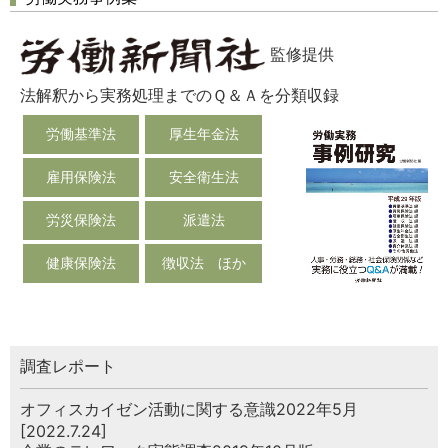
監修提供
法解釈から実務処理までのＱ＆Ａを分類収録
労働基準法
厚生年金法
雇用保険法
安全衛生法
労災保険法
派遣法
健康保険法
徴収法 ほか
調査レポート
オフィスカイゼン活動に関する意識2022年5月
[2022.7.24]