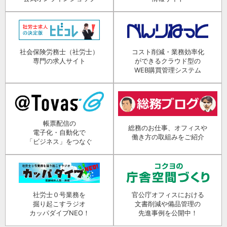
社会保険労務士（社労士）
コスト削減・業務効率化
専門の求人サイト
ができるクラウド型の
WEB購買管理システム
帳票配信の
総務のお仕事、オフィスや
電子化・自動化で
働き方の取組みをご紹介
「ビジネス」をつなぐ
社労士０号業務を
官公庁オフィスにおける
掘り起こすラジオ
文書削減や備品管理の
カッパダイブNEO！
先進事例を公開中！