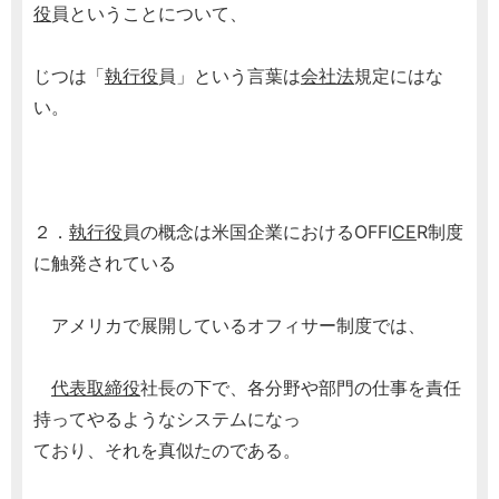
役
員ということについて、
じつは「
執行役
員」という言葉は
会社法
規定にはな
い。
２．
執行役
員の概念は米国企業におけるOFFI
CE
R制度
に触発されている
アメリカで展開しているオフィサー制度では、
代表取締役
社長の下で、各分野や部門の仕事を責任
持ってやるようなシステムになっ
ており、それを真似たのである。