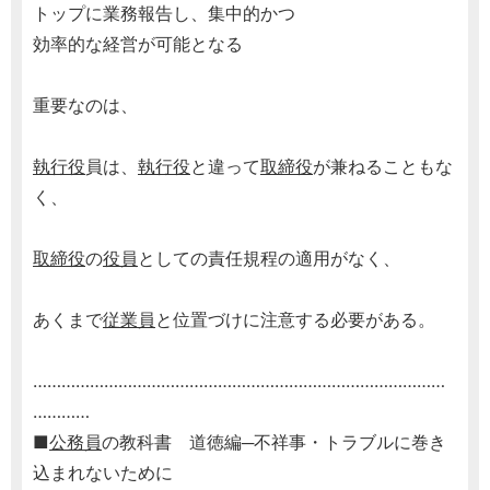
トップに業務報告し、集中的かつ
効率的な経営が可能となる
重要なのは、
執行役
員は、
執行役
と違って
取締役
が兼ねることもな
く、
取締役
の
役員
としての責任規程の適用がなく、
あくまで
従業員
と位置づけに注意する必要がある。
……………………………………………………………………………
…………
■
公務員
の教科書 道徳編─不祥事・トラブルに巻き
込まれないために