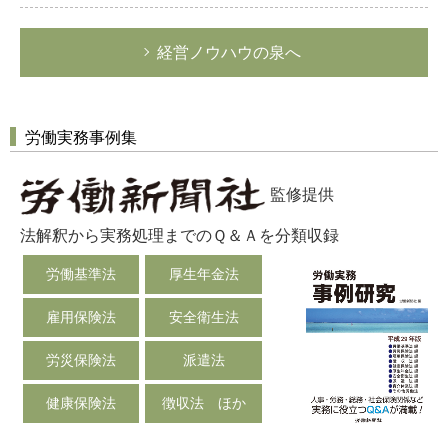
経営ノウハウの泉へ
労働実務事例集
監修提供
法解釈から実務処理までのＱ＆Ａを分類収録
労働基準法
厚生年金法
雇用保険法
安全衛生法
労災保険法
派遣法
健康保険法
徴収法 ほか