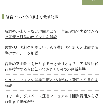
経営ノウハウの泉より最新記事
成約率が上がらない理由とは？ 営業現場で実践できる
改善策と研修のポイントを解説
営業代行の料金相場はいくら？費用の仕組みと比較する
際のポイントを解説
営業のアポ獲得を外注するべき会社とは？｜アポ獲得代
行を検討する前に知っておきたい4つの判断基準
シェアオフィスの開業手順と成功戦略！費用・注意点を
解説
コワーキングスペース運営マニュアル｜開業費用から収
益化まで網羅解説