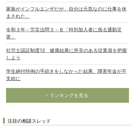
家族がインフルエンザだが、自分は元気なのに仕事を休
まされた。
令和３年－労災法問３－Ｂ「特別加入者に係る通勤災
害」
社労士認証制度13 健康結果に所見のある従業員を把握
しよう
学生納付特例の手続きをしなかった結果、障害年金が不
支給に
ランキングを見る
注目の相談スレッド