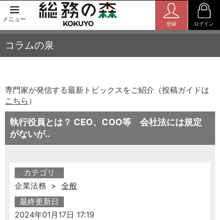
メニュー
登録
ログイン
コラムの泉
専門家が発信する最新トピックスをご紹介（投稿ガイドは
こちら
）
執行役員とは？ CEO、COO等 会社法には規定
がないが‥
カテゴリ
企業法務 >
全般
最終更新日
2024年01月17日 17:19