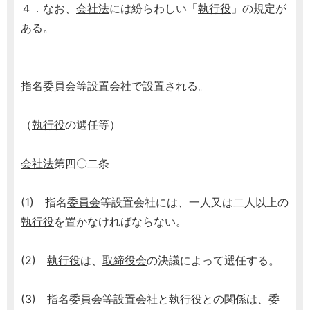
４．なお、
会社法
には紛らわしい「
執行役
」の規定が
ある。
指名
委員会
等設置会社で設置される。
（
執行役
の選任等）
会社法
第四〇二条
(1) 指名
委員会
等設置会社には、一人又は二人以上の
執行役
を置かなければならない。
(2)
執行役
は、
取締役会
の決議によって選任する。
(3) 指名
委員会
等設置会社と
執行役
との関係は、
委