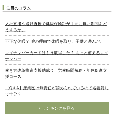
注目のコラム
入社直後や退職直後で健康保険証が手元に無い期間をど
うするか。
不正な休暇？ 嘘の理由で休暇を取り、子供と遊んだ。
マイナンバーカードはもう取得した？ もっと使えるマイ
ナンバー
働き方改革推進支援助成金 労働時間短縮・年休促進支
援コース
【Q＆A】産業医は無責任が認められているので名義貸し
で十分？
ランキングを見る