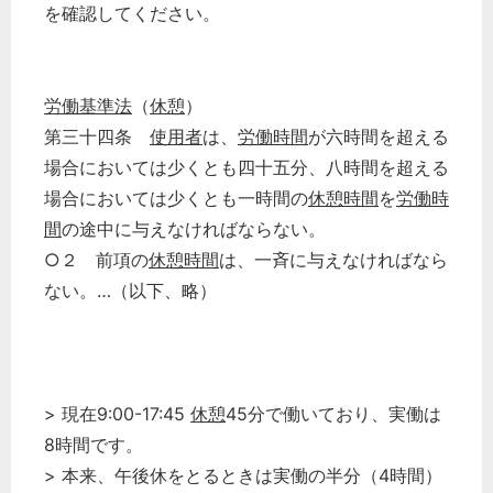
を確認してください。
労働基準法
（
休憩
）
第三十四条
使用者
は、
労働時間
が六時間を超える
場合においては少くとも四十五分、八時間を超える
場合においては少くとも一時間の
休憩時間
を
労働時
間
の途中に与えなければならない。
○２ 前項の
休憩時間
は、一斉に与えなければなら
ない。…（以下、略）
> 現在9:00-17:45
休憩
45分で働いており、実働は
8時間です。
> 本来、午後休をとるときは実働の半分（4時間）