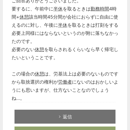
ご回答ありがとうございました。
要するに、午前中に
半休
を取るときは
勤務時間
4時
間+
休憩
該当時間45分間が会社におらずに自由に使
えるのに対し、午後に
半休
を取るときは打刻をする
必要上同様にはならないというのが附に落ちなかっ
たのです。
必要のない
休憩
を取らされるくらいなら早く帰宅し
たいということです。
この場合の
休憩
は、労基法上は必要のないものです
から取捨選択の権利が
労働者
にないのはおかしいよ
うにも思いますが、仕方ないことなのでしょう
ね…。
返信