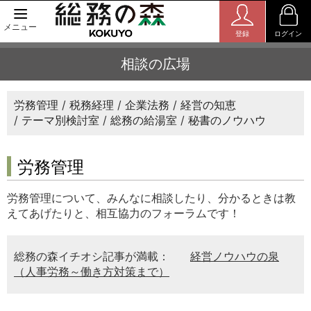
メニュー
登録
ログイン
相談の広場
労務管理
税務経理
企業法務
経営の知恵
テーマ別検討室
総務の給湯室
秘書のノウハウ
労務管理
労務管理について、みんなに相談したり、分かるときは教
えてあげたりと、相互協力のフォーラムです！
総務の森イチオシ記事が満載：
経営ノウハウの泉
（人事労務～働き方対策まで）