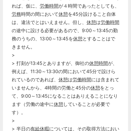
れば、仮に、
労働時間
が４時間であったとしても、
労務
時間の間において
休憩
を45分設けること自体
は、違法でとはいえません。但し、
休憩
は
労働時間
の途中に設ける必要があるので、9:00～13:45の勤
務のうちの、13:00～13:45を
休憩
とすることはで
きません。
>
> 打刻が13:45とありますが、御社の
休憩時間
が、
例えば、11:30～13:30の間において45分で設けら
れているのであれば、
休憩
は
労働時間
には含まれて
いませんから、4時間の労働と45分の
休憩
をとっ
て、9:00～13:45になることはありえることになり
ます（労働の途中に
休憩
していることが必要で
す）。
>
> 半日の
有給休暇
については、その取得方法におい