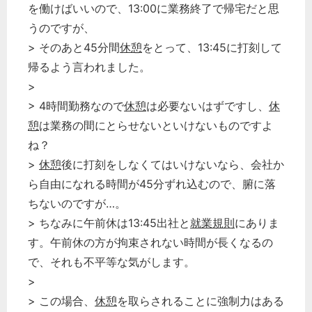
を働けばいいので、13:00に業務終了で帰宅だと思
うのですが、
> そのあと45分間
休憩
をとって、13:45に打刻して
帰るよう言われました。
>
> 4時間勤務なので
休憩
は必要ないはずですし、
休
憩
は業務の間にとらせないといけないものですよ
ね？
>
休憩
後に打刻をしなくてはいけないなら、会社か
ら自由になれる時間が45分ずれ込むので、腑に落
ちないのですが…。
> ちなみに午前休は13:45出社と
就業規則
にありま
す。午前休の方が拘束されない時間が長くなるの
で、それも不平等な気がします。
>
> この場合、
休憩
を取らされることに強制力はある