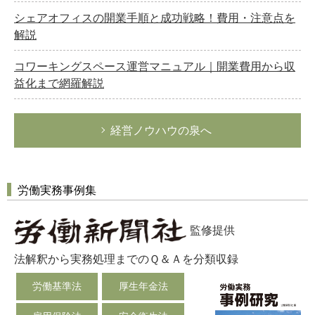
シェアオフィスの開業手順と成功戦略！費用・注意点を
解説
コワーキングスペース運営マニュアル｜開業費用から収
益化まで網羅解説
経営ノウハウの泉へ
労働実務事例集
監修提供
法解釈から実務処理までのＱ＆Ａを分類収録
労働基準法
厚生年金法