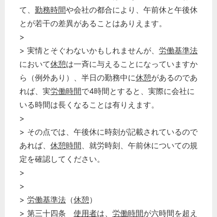
て、
勤務時間
や会社の都合により、午前休と午後休
とが若干の差異があることはありえます。
>
> 実情とそぐわないかもしれませんが、
労働基準法
において
休憩
は一斉に与えることになっていますか
ら（例外あり）、半日の勤務中に
休憩
があるのであ
れば、実
労働時間
で4時間とすると、実際に会社に
いる時間は長くなることは有りえます。
どのカテゴリーに投稿しますか？
選択してください
>
> その点では、午後休に時刻が記載されているので
労務管理
あれば、
休憩時間
、就労時刻、午前休についての規
税務経理
定を確認してください。
企業法務
>
経営の知恵
>
総務の給湯室
>
労働基準法
（
休憩
）
> 第三十四条
使用者
は、
労働時間
が六時間を超え
秘書のノウハウ