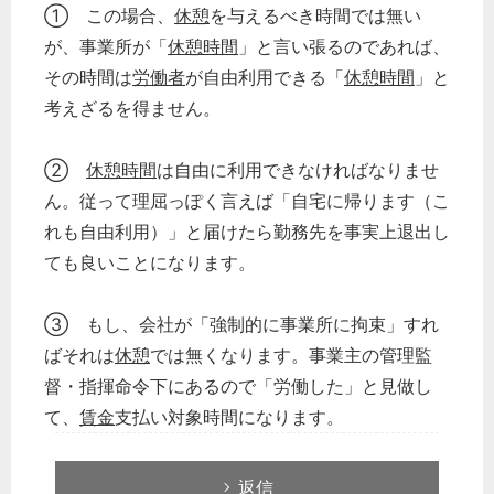
① この場合、
休憩
を与えるべき時間では無い
が、事業所が「
休憩時間
」と言い張るのであれば、
その時間は
労働者
が自由利用できる「
休憩時間
」と
考えざるを得ません。
②
休憩時間
は自由に利用できなければなりませ
ん。従って理屈っぽく言えば「自宅に帰ります（こ
れも自由利用）」と届けたら勤務先を事実上退出し
ても良いことになります。
③ もし、会社が「強制的に事業所に拘束」すれ
ばそれは
休憩
では無くなります。事業主の管理監
督・指揮命令下にあるので「労働した」と見做し
て、
賃金
支払い対象時間になります。
返信