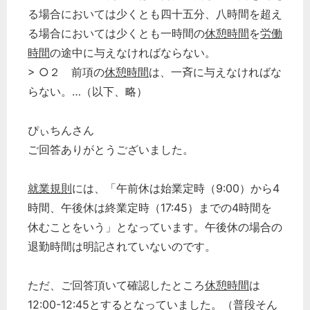
る場合においては少くとも四十五分、八時間を超え
次へ
る場合においては少くとも一時間の
休憩時間
を
労働
時間
の途中に与えなければならない。
> ○２ 前項の
休憩時間
は、一斉に与えなければな
らない。…（以下、略）
ぴぃちんさん
ご回答ありがとうございました。
就業規則
には、「午前休は始業定時（9:00）から4
時間、午後休は終業定時（17:45）までの4時間を
休むことをいう」となっています。午後休の場合の
退勤時間は明記されていないのです。
ただ、ご回答頂いて確認したところ
休憩時間
は
12:00-12:45とするとなっていました。（普段そん