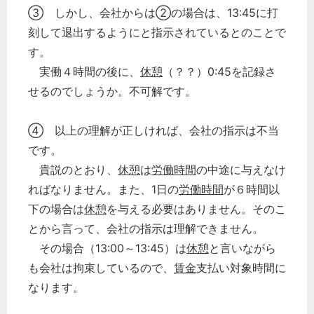
③ しかし、会社からは②の場合は、13:45に打
刻して退出するようにと指示されているとのことで
す。
実働４時間の後に、
休憩
（？？）0:45を記録さ
せるのでしょうか。不可解です。
④ 以上の理解が正しければ、会社の指示は不当
です。
貴説のとおり、
休憩
は
労働時間
の中途に与えなけ
ればなりません。また、1日の
労働時間
が６時間以
下の場合は
休憩
を与える必要はありません。そのこ
とから言って、会社の指示は理解できません。
その場合（13:00～13:45）は
休憩
と言いながら
も会社は拘束しているので、
賃金
支払い対象時間に
なります。