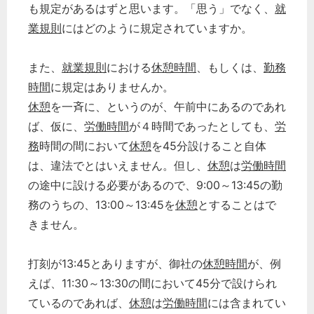
も規定があるはずと思います。「思う」でなく、
就
業規則
にはどのように規定されていますか。
また、
就業規則
における
休憩時間
、もしくは、
勤務
時間
に規定はありませんか。
休憩
を一斉に、というのが、午前中にあるのであれ
ば、仮に、
労働時間
が４時間であったとしても、
労
務
時間の間において
休憩
を45分設けること自体
は、違法でとはいえません。但し、
休憩
は
労働時間
の途中に設ける必要があるので、9:00～13:45の勤
務のうちの、13:00～13:45を
休憩
とすることはで
きません。
打刻が13:45とありますが、御社の
休憩時間
が、例
えば、11:30～13:30の間において45分で設けられ
ているのであれば、
休憩
は
労働時間
には含まれてい