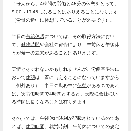
ませんから、4時間の労働と45分の
休憩
をとって、
9:00～13:45になることはありえることになります
（労働の途中に
休憩
していることが必要です）。
半日の
有給休暇
については、その取得方法におい
て、
勤務時間
や会社の都合により、午前休と午後休
とが若干の差異があることはありえます。
実情とそぐわないかもしれませんが、
労働基準法
に
おいて
休憩
は一斉に与えることになっていますから
（例外あり）、半日の勤務中に
休憩
があるのであれ
ば、実
労働時間
で4時間とすると、実際に会社にい
る時間は長くなることは有りえます。
その点では、午後休に時刻が記載されているのであ
れば、
休憩時間
、就労時刻、午前休についての規定