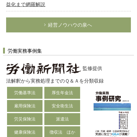
益化まで網羅解説
経営ノウハウの泉へ
労働実務事例集
監修提供
法解釈から実務処理までのＱ＆Ａを分類収録
労働基準法
厚生年金法
雇用保険法
安全衛生法
労災保険法
派遣法
健康保険法
徴収法 ほか