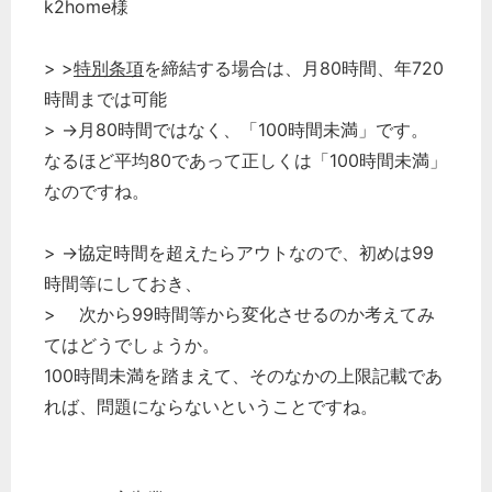
k2home様
> >
特別条項
を締結する場合は、月80時間、年720
時間までは可能
> →月80時間ではなく、「100時間未満」です。
なるほど平均80であって正しくは「100時間未満」
なのですね。
> →協定時間を超えたらアウトなので、初めは99
時間等にしておき、
> 次から99時間等から変化させるのか考えてみ
どのカテゴリーに投稿しますか？
てはどうでしょうか。
選択してください
100時間未満を踏まえて、そのなかの上限記載であ
れば、問題にならないということですね。
労務管理
税務経理
企業法務