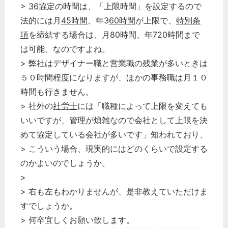
>
36協定
の時間は、「上限時間」を設定するので
法的には月
45時間
、年3
60時間
が上限で、
特別条
項
を締結する場合は、月80時間、年720時間まで
は可能、なのですよね。
> 弊社はデザイナー職と営業職の残業が多いときは
５０時間程度になりますが、ほかの事務職は月１０
時間も行きません。
> 社外の
社労士
には「職種によって上限を変えても
いいですが、管理が煩雑なので会社として上限を決
めて協定している会社が多いです」知われており、
> こういう場合、現実的にはどのくらいで設定する
のかよいのでしょうか。
>
> 右も左もわかりませんが、是非教えていただけま
すでしょうか。
> 何卒宜しくお願い致します。