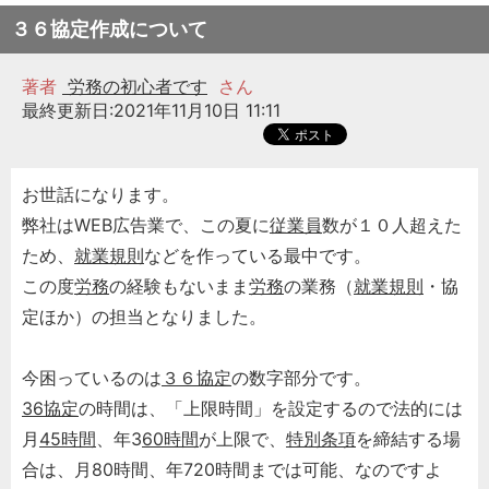
３６協定作成について
著者
労務の初心者です
さん
最終更新日:2021年11月10日 11:11
お世話になります。
弊社はWEB広告業で、この夏に
従業員
数が１０人超えた
ため、
就業規則
などを作っている最中です。
この度
労務
の経験もないまま
労務
の業務（
就業規則
・協
定ほか）の担当となりました。
今困っているのは
３６協定
の数字部分です。
36協定
の時間は、「上限時間」を設定するので法的には
月
45時間
、年3
60時間
が上限で、
特別条項
を締結する場
合は、月80時間、年720時間までは可能、なのですよ