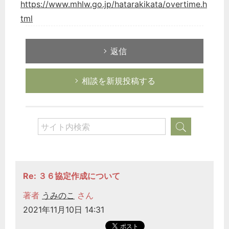
https://www.mhlw.go.jp/hatarakikata/overtime.h
tml
返信
相談を新規投稿する
Re: ３６協定作成について
著者
うみのこ
さん
2021年11月10日 14:31