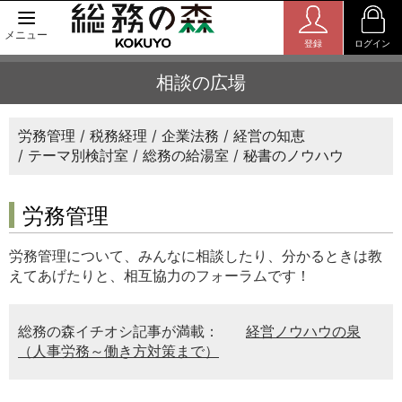
メニュー
登録
ログイン
相談の広場
労務管理
税務経理
企業法務
経営の知恵
テーマ別検討室
総務の給湯室
秘書のノウハウ
労務管理
労務管理について、みんなに相談したり、分かるときは教
えてあげたりと、相互協力のフォーラムです！
総務の森イチオシ記事が満載：
経営ノウハウの泉
（人事労務～働き方対策まで）