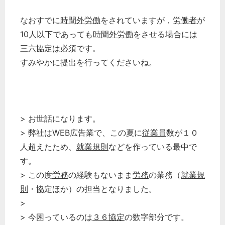
なおすでに
時間外労働
をされていますが，
労働者
が
10人以下であっても
時間外労働
をさせる場合には
三六協定
は必須です。
すみやかに提出を行ってくださいね。
> お世話になります。
> 弊社はWEB広告業で、この夏に
従業員
数が１０
人超えたため、
就業規則
などを作っている最中で
す。
> この度
労務
の経験もないまま
労務
の業務（
就業規
則
・協定ほか）の担当となりました。
>
> 今困っているのは
３６協定
の数字部分です。