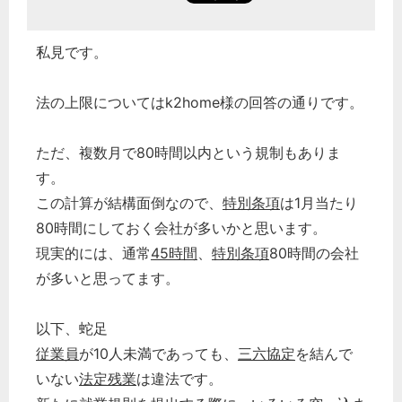
私見です。
法の上限についてはk2home様の回答の通りです。
ただ、複数月で80時間以内という規制もありま
す。
この計算が結構面倒なので、
特別条項
は1月当たり
80時間にしておく会社が多いかと思います。
現実的には、通常
45時間
、
特別条項
80時間の会社
が多いと思ってます。
以下、蛇足
従業員
が10人未満であっても、
三六協定
を結んで
いない
法定残業
は違法です。