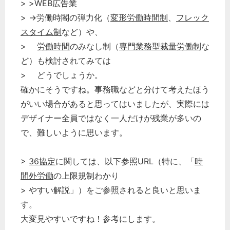
> >WEB広告業
経営の知恵
> →労働時閣の弾力化（
変形労働時間制
、
フレック
総務の給湯室
スタイム制
など）や、
秘書のノウハウ
>
労働時間
のみなし制（
専門業務型裁量労働制
な
ど）も検討されてみては
次へ
> どうでしょうか。
確かにそうですね。事務職などと分けて考えたほう
がいい場合があると思ってはいましたが、実際には
デザイナー全員ではなく一人だけが残業が多いの
で、難しいように思います。
>
36協定
に関しては、以下参照URL（特に、「
時
間外労働
の上限規制わかり
> やすい解説」）をご参照されると良いと思いま
す。
大変見やすいですね！参考にします。