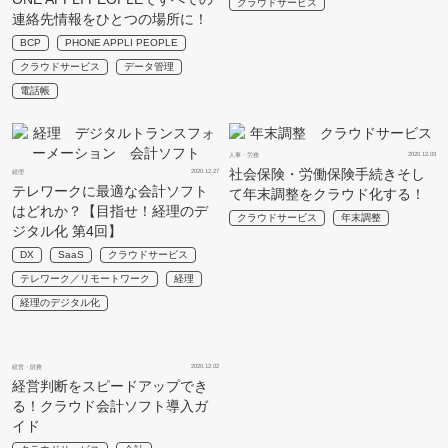
クラウドサービス
連絡先情報をひとつの場所に！
BCP
PHONE APPLI PEOPLE
クラウドサービス
データ管理
電話帳
2020.12.03
人事・労務
社会保険・労働保険手続きそし
2020.12.27
経理
テレワークに最適な会計ソフト
て年末調整をクラウド化する！
はどれか？【目指せ！経理のデ
クラウドサービス
年末調整
ジタル化 第4回】
DX
SaaS
クラウドサービス
テレワーク／リモートワーク
経理
経理のデジタル化
2020.12.02
経営・財務
経営判断をスピードアップでき
る！クラウド会計ソフト導入ガ
イド