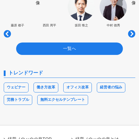
藤原 都子
西田 周平
坂田 惟之
中村 徳秀
一覧へ
トレンドワード
ウェビナー
働き方改革
オフィス改革
経営者の悩み
労務トラブル
無料エクセルテンプレート
経営ノウハウの泉TOP
経営ノウハウの泉とは