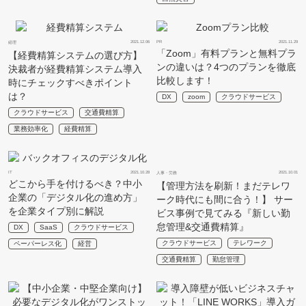
2021.12.06
PR
2021.11.29
経理
「Zoom」有料プランと無料プラ
【経費精算システムの選び方】
ンの違いは？4つのプランを徹底
決裁者が経費精算システム導入
比較します！
時にチェックすべきポイント
は？
DX
zoom
クラウドサービス
クラウドサービス
交通費精算
業務効率化
経費精算
IT
2021.10.28
2021.10.01
人事・労務
どこから手を付けるべき？中小
【管理方法を刷新！まだテレワ
企業の「デジタル化の進め方」
ーク時代にも間に合う！】 サー
を企業タイプ別に解説
ビス事例で見てみる『新しい勤
怠管理&交通費精算』
DX
SaaS
クラウドサービス
クラウドサービス
テレワーク
ペーパーレス化
経営
交通費精算
勤怠管理