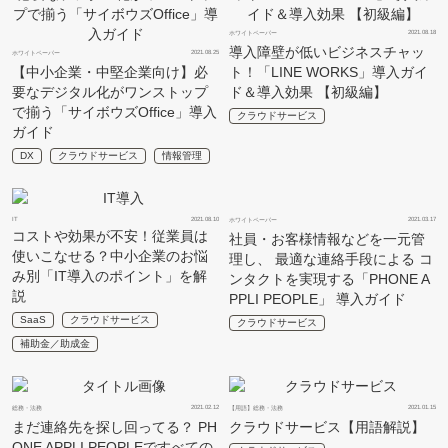
2021.08.18
ホワイトペーパー
導入障壁が低いビジネスチャッ
2021.08.25
ホワイトペーパー
【中小企業・中堅企業向け】必
ト！「LINE WORKS」導入ガイ
要なデジタル化がワンストップ
ド＆導入効果 【初級編】
で揃う「サイボウズOffice」導入
クラウドサービス
ガイド
DX
クラウドサービス
情報管理
IT
2021.08.10
2021.03.17
ホワイトペーパー
コストや効果が不安！従業員は
社員・お客様情報などを一元管
使いこなせる？中小企業のお悩
理し、 最適な連絡手段による コ
み別「IT導入のポイント」を解
ンタクトを実現する「PHONE A
説
PPLI PEOPLE」 導入ガイド
SaaS
クラウドサービス
クラウドサービス
補助金／助成金
2021.02.12
2021.01.15
総務・法務
【用語】総務・法務
まだ連絡先を探し回ってる？ PH
クラウドサービス【用語解説】
ONE APPLI PEOPLEですべての