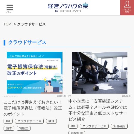
メルマガ
登録
メニュー
TOP
>
クラウドサービス
クラウドサービス
2023.04.28
PR
2021.12.09
ホワイトペーパー
中小企業に「安否確認システ
ここだけは押さえておきたい！
ム」は必要？メールやSNSでは
電子帳簿保存法（電帳法）改正
不十分な理由と低コストなサー
のポイント
ビス紹介
DX
クラウドサービス
経理
DX
クラウドサービス
安否確認
請求
電帳法
自然災害