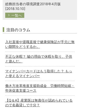
総務担当者の環境調査2018年4月版
[2018.10.10]
一覧へ
注目のコラム
入社直後や退職直後で健康保険証が手元に無
い期間をどうするか。
不正な休暇？ 嘘の理由で休暇を取り、子供
と遊んだ。
マイナンバーカードはもう取得した？ もっ
と使えるマイナンバー
働き方改革推進支援助成金 労働時間短縮・
年休促進支援コース
【Q＆A】産業医は無責任が認められている
ので名義貸しで十分？