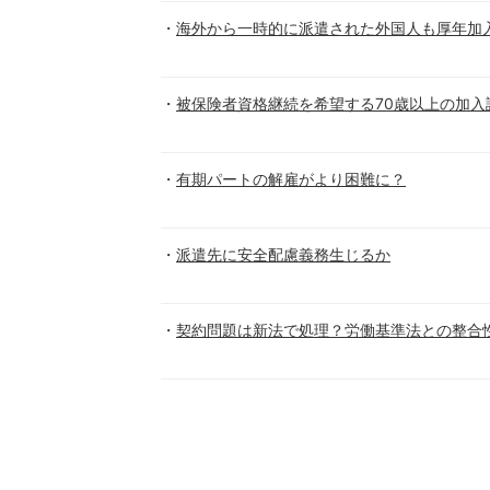
海外から一時的に派遣された外国人も厚年加
被保険者資格継続を希望する70歳以上の加入
有期パートの解雇がより困難に？
派遣先に安全配慮義務生じるか
契約問題は新法で処理？労働基準法との整合