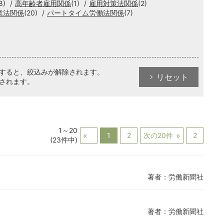
8)
高年齢者雇用関係
(1)
雇用対策法関係
(2)
業法関係
(20)
パートタイム労働法関係
(7)
クすると、絞込みが解除されます。
リセット
されます。
1～20
1
2
次の20件
2
(23件中)
著者：労働新聞社
著者：労働新聞社