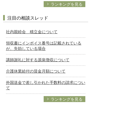
ランキングを見る
注目の相談スレッド
社内親睦会 積立金について
領収書にインボイス番号は記載されている
が、失効している場合
講師謝礼に対する源泉徴収について
介護休業給付の賃金月額について
外国送金で差し引かれた手数料の請求につい
て
ランキングを見る