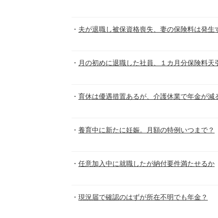
夫が退職し被保資格喪失、妻の保険料は発生
月の初めに退職した社員、１カ月分保険料天
育休は優遇措置あるが、介護休業で年金が減
養育中に新たに妊娠。月額の特例いつまで？
任意加入中に就職したが納付要件満たせるか
現況届で確認のはずが所在不明でも年金？