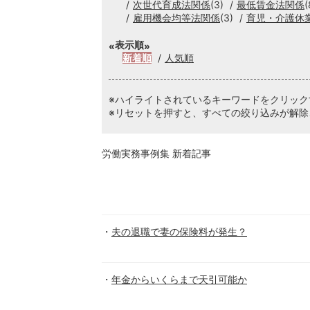
次世代育成法関係
(3)
最低賃金法関係
(
雇用機会均等法関係
(3)
育児・介護休
表示順
新着順
人気順
※ハイライトされているキーワードをクリッ
※リセットを押すと、すべての絞り込みが解除
労働実務事例集 新着記事
夫の退職で妻の保険料が発生？
年金からいくらまで天引可能か