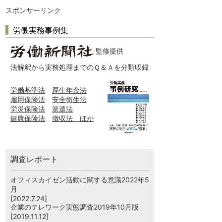
スポンサーリンク
労働実務事例集
監修提供
法解釈から実務処理までのＱ＆Ａを分類収録
労働基準法
厚生年金法
雇用保険法
安全衛生法
労災保険法
派遣法
健康保険法
徴収法 ほか
調査レポート
オフィスカイゼン活動に関する意識2022年5
月
[2022.7.24]
企業のテレワーク実態調査2019年10月版
[2019.11.12]