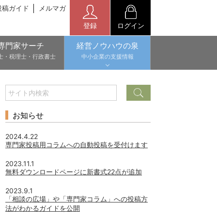
投稿ガイド
メルマガ
登録
ログイン
専門家サーチ
経営ノウハウの泉
士・税理士・行政書士
中小企業の支援情報
お知らせ
2024.4.22
専門家投稿用コラムへの自動投稿を受付けます
2023.11.1
無料ダウンロードページに新書式22点が追加
2023.9.1
「相談の広場」や「専門家コラム」への投稿方
法がわかるガイドを公開