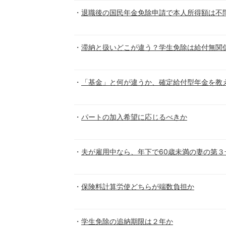
退職後の国民年金免除申請で本人所得額は不
滞納と扱いどこが違う？学生免除は給付無関
「基金」と何が違うか、確定給付型年金を教
パートの加入希望に応じるべきか
夫が雇用中なら、年下で60歳未満の妻の第３
保険料計算労使どちらが端数負担か
学生免除の追納期限は２年か