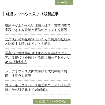
一覧へ
経営ノウハウの泉より最新記事
成約率が上がらない理由とは？ 営業現場で
実践できる改善策と研修のポイントを解説
営業代行の料金相場はいくら？費用の仕組み
と比較する際のポイントを解説
営業のアポ獲得を外注するべき会社とは？｜
アポ獲得代行を検討する前に知っておきたい
4つの判断基準
シェアオフィスの開業手順と成功戦略！費
用・注意点を解説
コワーキングスペース運営マニュアル｜開業
費用から収益化まで網羅解説
経営ノウハウの泉へ