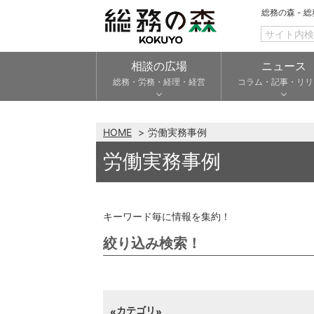
総務の森 - 
相談の広場
ニュース
総務・労務・経理・経営
コラム・記事・リリ
HOME
労働実務事例
労働実務事例
キーワード毎に情報を集約！
絞り込み検索！
カテゴリ