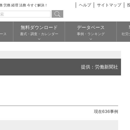
ヘルプ
サイトマップ
総務 労務 経理 法務 今すぐ解決！
無料ダウンロード
データベース
ース
書式・調査・カレンダー
事例・ランキング
社労
提供：労働新聞社
現在636事例