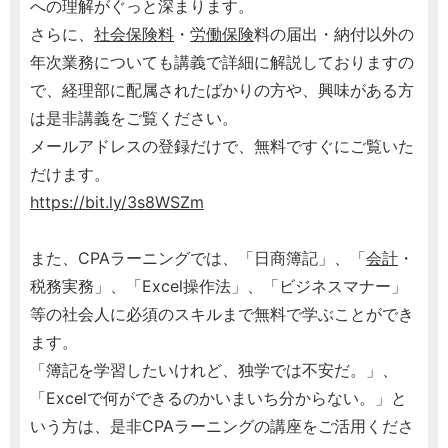
への理解がぐっと深まります。
さらに、
社会保険料
・
労働保険
料の届出・納付以外の
年次業務についても講義で詳細に解説しておりますの
で、経理部に配属されたばかりの方や、興味がある方
は是非講義をご覧ください。
メールアドレスの登録だけで、無料ですぐにご覧いた
だけます。
https://bit.ly/3s8WSZm
また、CPAラーニングでは、「日商簿記」、「
会計
・
税務実務」、「Excel操作法」、「ビジネスマナー」
等の社会人に必須のスキルまで無料で学ぶことができ
ます。
「簿記を学習したいけれど、独学では不安だ。」、
「Excelで何ができるのかいまいち分からない。」と
いう方は、是非CPAラーニングの講座をご活用くださ