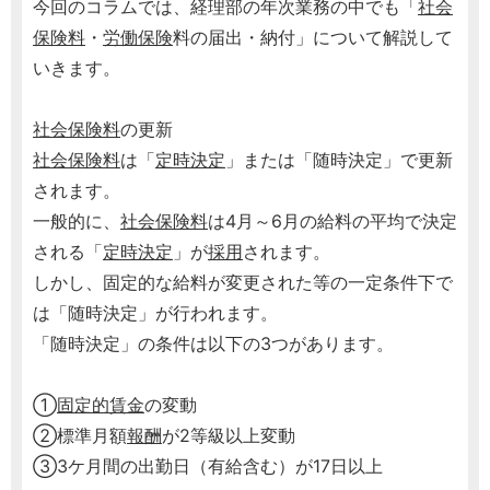
今回のコラムでは、経理部の年次業務の中でも「
社会
保険料
・
労働保険
料の届出・納付」について解説して
いきます。
社会保険料
の更新
社会保険料
は「
定時決定
」または「随時決定」で更新
されます。
一般的に、
社会保険料
は4月～6月の給料の平均で決定
される「
定時決定
」が
採用
されます。
しかし、固定的な給料が変更された等の一定条件下で
は「随時決定」が行われます。
「随時決定」の条件は以下の3つがあります。
①
固定的賃金
の変動
②標準月額
報酬
が2等級以上変動
③3ケ月間の出勤日（有給含む）が17日以上