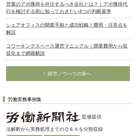
営業のアポ獲得を外注するべき会社とは？｜アポ獲得代
行を検討する前に知っておきたい4つの判断基準
シェアオフィスの開業手順と成功戦略！費用・注意点を
解説
コワーキングスペース運営マニュアル｜開業費用から収
益化まで網羅解説
経営ノウハウの泉へ
労働実務事例集
監修提供
法解釈から実務処理までのＱ＆Ａを分類収録