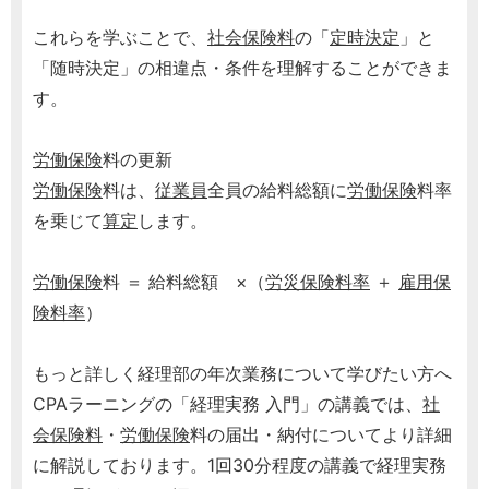
これらを学ぶことで、
社会保険料
の「
定時決定
」と
「随時決定」の相違点・条件を理解することができま
す。
労働保険
料の更新
労働保険
料は、
従業員
全員の給料総額に
労働保険
料率
を乗じて
算定
します。
労働保険
料 ＝ 給料総額 ×（
労災保険料率
＋
雇用保
険料率
）
もっと詳しく経理部の年次業務について学びたい方へ
CPAラーニングの「経理実務 入門」の講義では、
社
会保険料
・
労働保険
料の届出・納付についてより詳細
に解説しております。1回30分程度の講義で経理実務