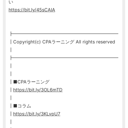
い
https://bit.ly/45sCAIA
┣━━━━━━━━━━━━━━━━━━━━━━━
┃Copyright(c) CPAラーニング All rights reserved
┃
┣━━━━━━━━━━━━━━━━━━━━━━━
┃
┃
┃■CPAラーニング
┃
https://bit.ly/3OL6mTD
┃
┃■コラム
┃
https://bit.ly/3KLvpU7
┃