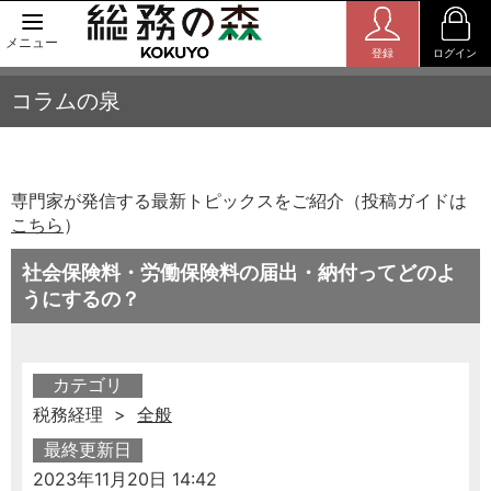
メニュー
登録
ログイン
コラムの泉
専門家が発信する最新トピックスをご紹介（投稿ガイドは
こちら
）
社会保険料・労働保険料の届出・納付ってどのよ
うにするの？
カテゴリ
税務経理 >
全般
最終更新日
2023年11月20日 14:42