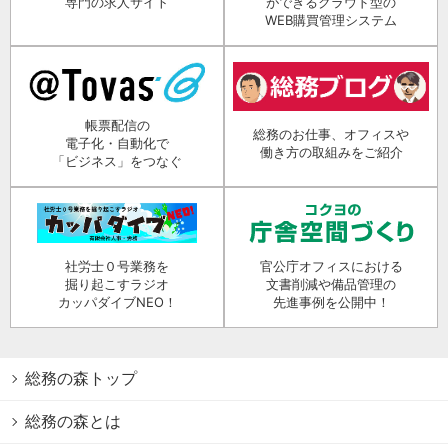
専門の求人サイト
ができるクラウド型の
WEB購買管理システム
帳票配信の
総務のお仕事、オフィスや
電子化・自動化で
働き方の取組みをご紹介
「ビジネス」をつなぐ
社労士０号業務を
官公庁オフィスにおける
掘り起こすラジオ
文書削減や備品管理の
カッパダイブNEO！
先進事例を公開中！
総務の森トップ
総務の森とは