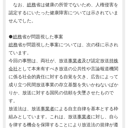
なお、
総務
省は健康の所管でないため、人権侵害を
認定するにいたった健康障害については示されていま
せんでした。
●
総務
省が問題視した事案
総務
省が問題視した事案については、次の様に示され
ています。
今回の事態は、両社が、放送
事業者
及び認定放送
持株
会社
として本来有すべき放送の公共性や言論報道機関
に係る社会的責任に対する自覚を欠き、広告によって
成り立つ民間放送事業の存立基盤を失いかねないばか
りか、放送に対する国民の信頼を失墜させたもので
す。
放送法は、放送
事業者
による自主自律を基本とする枠
組みとしています。これは、放送
事業者
に対し、自ら
を律する機会を保障することにより放送法の規律が遵