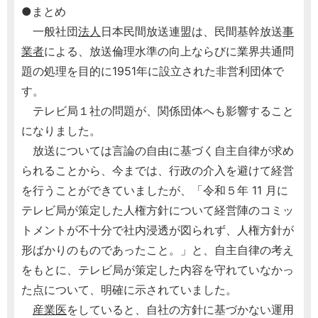
●まとめ
一般社団
法人
日本民間放送連盟は、民間基幹放送
事
業者
による、放送倫理水準の向上ならびに業界共通問
題の処理を目的に1951年に設立された非営利団体で
す。
テレビ局１社の問題が、関係団体へも影響すること
になりました。
放送については言論の自由に基づく自主自律が求め
られることから、今までは、行政の介入を避けて経営
を行うことができていましたが、「令和５年 11 月に
テレビ局が策定した人権方針について経営陣のコミッ
トメントが不十分で社内浸透が図られず、人権方針が
形ばかりのものであったこと。」と、自主自律の考え
をもとに、テレビ局が策定した内容を守れていなかっ
た点について、明確に示されていました。
産業医
をしていると、自社の方針に基づかない運用