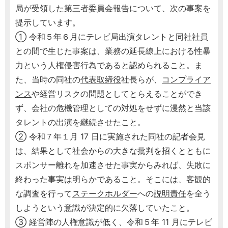
局が受領した第三者
委員会
報告について、次の事案を
提示しています。
① 令和５年６月にテレビ局出演タレントと同社社員
との間で生じた事案は、業務の延長線上における性暴
力という人権侵害行為であると認められること。ま
た、当時の同社の
代表取締役
社長らが、
コンプライア
ンス
や経営リスクの問題としてとらえることができ
ず、会社の危機管理としての対処をせずに漫然と当該
タレントの出演を継続させたこと。
② 令和７年１月 17 日に実施された同社の記者会見
は、結果として社会からの大きな批判を招くとともに
スポンサー離れを加速させた事実からみれば、失敗に
終わった事実は明らかであること。そこには、客観的
な調査を行って
ステークホルダー
への
説明責任
を全う
しようという意識が決定的に欠落していたこと。
③ 経営陣の人権意識が低く、令和５年 11 月にテレビ