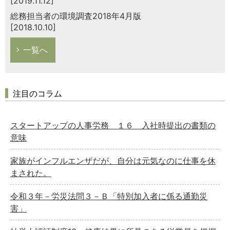
[2019.11.12]
総務担当者の環境調査2018年4月版
[2018.10.10]
一覧へ
注目のコラム
スタートアップの人事労務 １６ 入社時提出の書類の
意味
家族がインフルエンザだが、自分は元気なのに仕事を休
まされた。
令和３年－労災法問３－Ｂ「特別加入者に係る通勤災
害」