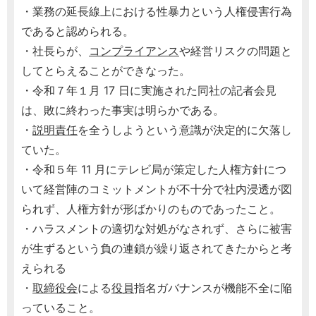
・業務の延長線上における性暴力という人権侵害行為
であると認められる。
・社長らが、
コンプライアンス
や経営リスクの問題と
してとらえることができなった。
・令和７年１月 17 日に実施された同社の記者会見
は、敗に終わった事実は明らかである。
・
説明責任
を全うしようという意識が決定的に欠落し
ていた。
・令和５年 11 月にテレビ局が策定した人権方針につ
いて経営陣のコミットメントが不十分で社内浸透が図
られず、人権方針が形ばかりのものであったこと。
・ハラスメントの適切な対処がなされず、さらに被害
が生ずるという負の連鎖が繰り返されてきたからと考
えられる
・
取締役会
による
役員
指名ガバナンスが機能不全に陥
っていること。