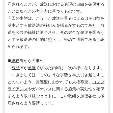
守されることが、放送における表現の自由を確保する
ことになるとの考え方に基づくものです。
今回の事態は、こうした放送
事業者
による自主自律を
基本とする放送法の枠組みを揺るがすものであり、放
送を公共の福祉に適合させ、その健全な発達を図ろう
とする放送法の目的に照らし、極めて遺憾であると認
められます。
●
総務
省からの求め
総務
省が
通達
で求めた内容は、次の様になります。
つきましては、このような事態を再度引き起こすこ
とのないよう、貴連盟におかれても人権尊重、
コンプ
ライアンス
やガバナンスに関する施策の実効性を確保
するよう取り組むとともに、この取組を加盟各社に徹
底されるよう要請します。