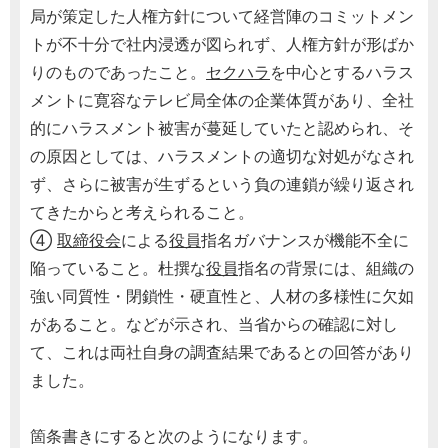
局が策定した人権方針について経営陣のコミットメン
トが不十分で社内浸透が図られず、人権方針が形ばか
りのものであったこと。
セクハラ
を中心とするハラス
メントに寛容なテレビ局全体の企業体質があり、全社
的にハラスメント被害が蔓延していたと認められ、そ
の原因としては、ハラスメントの適切な対処がなされ
ず、さらに被害が生ずるという負の連鎖が繰り返され
てきたからと考えられること。
④
取締役会
による
役員
指名ガバナンスが機能不全に
陥っていること。杜撰な
役員
指名の背景には、組織の
強い同質性・閉鎖性・硬直性と、人材の多様性に欠如
があること。などが示され、当省からの確認に対し
て、これは両社自身の調査結果であるとの回答があり
ました。
箇条書きにすると次のようになります。