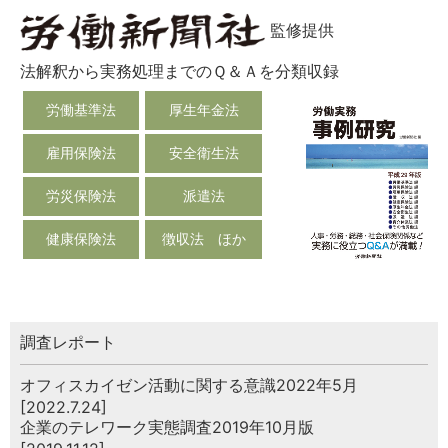
監修提供
法解釈から実務処理までのＱ＆Ａを分類収録
労働基準法
厚生年金法
雇用保険法
安全衛生法
労災保険法
派遣法
健康保険法
徴収法 ほか
調査レポート
オフィスカイゼン活動に関する意識2022年5月
[2022.7.24]
企業のテレワーク実態調査2019年10月版