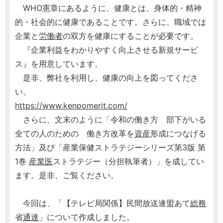
WHO憲章にあるように、健康とは、身体的・精神
的・社会的に健康であることです。さらに、職域では
企業と
労働者
の双方を健康にすることが必要です。
『企業利益をわかりやすく向上させる新規サービ
ス』を用意しています。
是非、弊社を利用し、健康の向上を図ってくださ
い。
https://www.kenpomerit.com/
さらに、文末のように「令和の働き方 部下がいる
全ての人のための 働き方改革を
資産
形成につなげる
方法」及び「産業保健ストラテジーシリーズ第3版 第
1巻
産業医
ストラテジー（分担執筆者）」を成してい
ます。是非、ご覧ください。
今回は、「【テレビ局関係】民間放送連盟あて
総務
省
通達
」について作成しました。