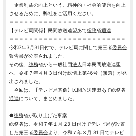
企業利益の向上という、精神的・社会的健康を向上
させるために、弊社をご活用ください。
＝＝＝＝＝＝＝＝＝＝＝＝＝＝＝＝＝＝＝＝＝＝＝＝
【テレビ局関係】民間放送連盟あて
総務
省
通達
＝＝＝＝＝＝＝＝＝＝＝＝＝＝＝＝＝＝＝＝＝＝＝＝
令和7年3月31日付で、テレビ局に関して第三者
委員会
報告書が公表されました。
その後、
総務
省から一般社団
法人
日本民間放送連盟
へ、令和７年４月３日付け総情上第46号（無題）が発
出されました。
今回は、【テレビ局関係】民間放送連盟あて
総務
省
通達
について、まとめました。
●
総務
省が取り上げた事案
総務
省は、令和７年１月 23 日付けでテレビ局が設置
した第三者
委員会
より、令和７年３月 31 日でテレビ