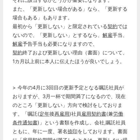
それに該当するかどうかが重要になります。
また、「更新しない場合がある」なら、「更新する
場合もある」もあります。
最初から「更新しない」と限定されている
契約
では
ないので、「更新しない」とするなら、
解雇
手当、
解雇
予告手当も必要になりますので、
契約
終了および更新しない理由（書面）について、
1カ月以上前に本人に伝えたほうが良いでしょう。
> 今年の4月に3回目の更新予定となる嘱託社員が
おりますが、3月一杯で期間満了になるので、現在
のところ「更新しない」方向で検討をしておりま
す。「嘱託(
定年
後
再雇用
)社員
雇用契約書
(兼
労働
条件通知書
)」という書類を作成し、会社,嘱託社員
ともに、年に一度、署名
捺印
をしております。書面