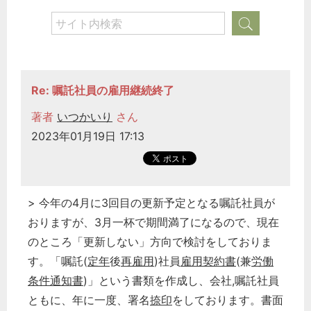
Re: 嘱託社員の雇用継続終了
著者
いつかいり
さん
2023年01月19日 17:13
> 今年の4月に3回目の更新予定となる嘱託社員が
どのカテゴリーに投稿しますか？
おりますが、3月一杯で期間満了になるので、現在
選択してください
のところ「更新しない」方向で検討をしておりま
す。「嘱託(
定年
後
再雇用
)社員
雇用契約書
(兼
労働
労務管理
条件通知書
)」という書類を作成し、会社,嘱託社員
税務経理
ともに、年に一度、署名
捺印
をしております。書面
企業法務