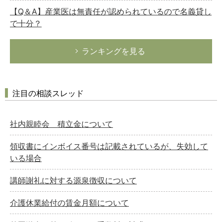
【Q＆A】産業医は無責任が認められているので名義貸し
で十分？
ランキングを見る
注目の相談スレッド
社内親睦会 積立金について
領収書にインボイス番号は記載されているが、失効して
いる場合
講師謝礼に対する源泉徴収について
介護休業給付の賃金月額について