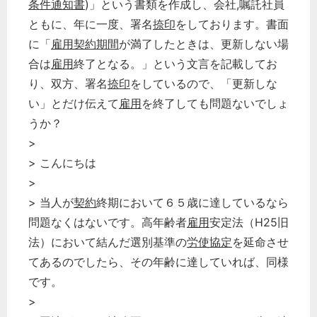
条件通知書
)」という書類を作成し、会社,嘱託社員
ともに、年に一度、署名
捺印
をしております。書面
に「
雇用
契約期間
が満了したときは、更新しない場
合は
雇用
終了となる。」という文言を記載してお
り、双方、署名
捺印
をしているので、「更新しな
い」とだけ伝えて
雇用
を終了しても問題ないでしょ
うか？
>
> こんにちは
>
> 当人が
契約
終期において６５歳に達しているなら
問題なくはないです。高年齢者
雇用
安定法（H25旧
法）において結んだ選別基準の
労使協定
を延命させ
てあるのでしたら、その年齢に達していれば、同様
です。
>