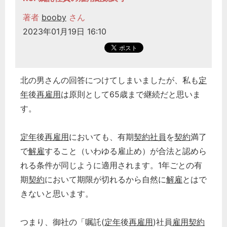
著者
booby
さん
2023年01月19日 16:10
北の男さんの回答につけてしまいましたが、私も
定
年
後
再雇用
は原則として65歳まで継続だと思いま
す。
定年
後
再雇用
においても、有期
契約社員
を
契約
満了
で
解雇
すること（いわゆる雇止め）が合法と認めら
れる条件が同じように適用されます。1年ごとの有
期
契約
において期限が切れるから自然に
解雇
とはで
きないと思います。
つまり、御社の「嘱託(
定年
後
再雇用
)社員
雇用契約