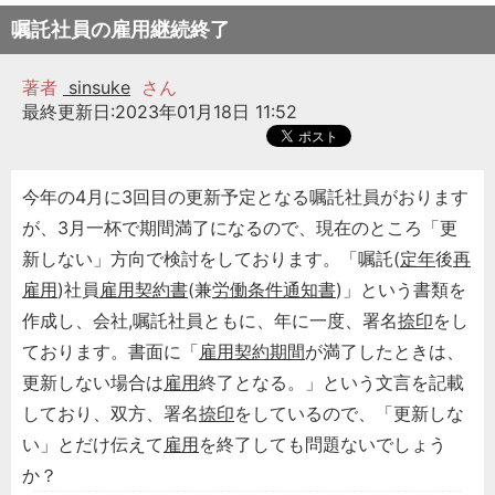
嘱託社員の雇用継続終了
著者
sinsuke
さん
最終更新日:2023年01月18日 11:52
今年の4月に3回目の更新予定となる嘱託社員がおります
が、3月一杯で期間満了になるので、現在のところ「更
新しない」方向で検討をしております。「嘱託(
定年
後
再
雇用
)社員
雇用契約書
(兼
労働条件通知書
)」という書類を
作成し、会社,嘱託社員ともに、年に一度、署名
捺印
をし
ております。書面に「
雇用
契約期間
が満了したときは、
更新しない場合は
雇用
終了となる。」という文言を記載
しており、双方、署名
捺印
をしているので、「更新しな
い」とだけ伝えて
雇用
を終了しても問題ないでしょう
か？