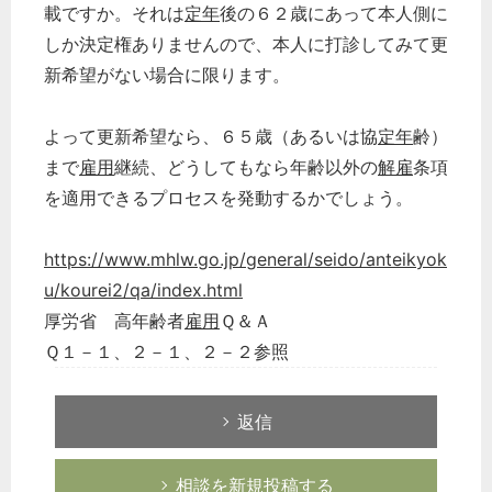
載ですか。それは
定年
後の６２歳にあって本人側に
しか決定権ありませんので、本人に打診してみて更
新希望がない場合に限ります。
よって更新希望なら、６５歳（あるいは協
定年
齢）
まで
雇用
継続、どうしてもなら年齢以外の
解雇
条項
を適用できるプロセスを発動するかでしょう。
https://www.mhlw.go.jp/general/seido/anteikyok
u/kourei2/qa/index.html
厚労省 高年齢者
雇用
Ｑ＆Ａ
Ｑ１－１、２－１、２－２参照
返信
相談を新規投稿する