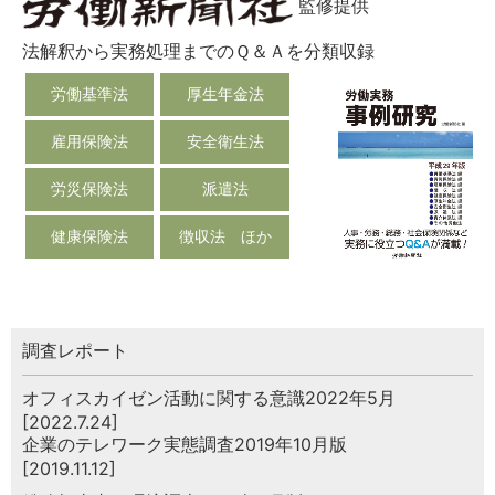
監修提供
法解釈から実務処理までのＱ＆Ａを分類収録
労働基準法
厚生年金法
雇用保険法
安全衛生法
労災保険法
派遣法
健康保険法
徴収法 ほか
調査レポート
オフィスカイゼン活動に関する意識2022年5月
[2022.7.24]
企業のテレワーク実態調査2019年10月版
[2019.11.12]