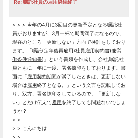
Re: 嘱託社員の雇用継続終了
> > > 今年の4月に3回目の更新予定となる嘱託社
員がおりますが、3月一杯で期間満了になるので、
現在のところ「更新しない」方向で検討をしており
ます。「嘱託(
定年
後
再雇用
)社員
雇用契約書
(兼
労
働条件通知書
)」という書類を作成し、会社,嘱託社
員ともに、年に一度、署名
捺印
をしております。書
面に「
雇用
契約期間
が満了したときは、更新しない
場合は
雇用
終了となる。」という文言を記載してお
り、双方、署名
捺印
をしているので、「更新しな
い」とだけ伝えて
雇用
を終了しても問題ないでしょ
うか？
> >
> > こんにちは
> >