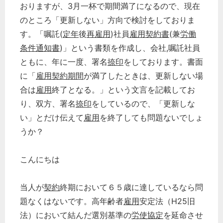
おりますが、3月一杯で期間満了になるので、現在
のところ「更新しない」方向で検討をしておりま
す。「嘱託(
定年
後
再雇用
)社員
雇用契約書
(兼
労働
条件通知書
)」という書類を作成し、会社,嘱託社員
ともに、年に一度、署名
捺印
をしております。書面
に「
雇用
契約期間
が満了したときは、更新しない場
合は
雇用
終了となる。」という文言を記載してお
り、双方、署名
捺印
をしているので、「更新しな
い」とだけ伝えて
雇用
を終了しても問題ないでしょ
うか？
こんにちは
当人が
契約
終期において６５歳に達しているなら問
題なくはないです。高年齢者
雇用
安定法（H25旧
法）において結んだ選別基準の
労使協定
を延命させ