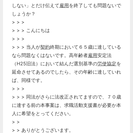
しない」とだけ伝えて
雇用
を終了しても問題ないで
しょうか？
> > >
> > > こんにちは
> > >
> > > 当人が
契約
終期において６５歳に達している
なら問題なくはないです。高年齢者
雇用
安定法
（H25旧法）において結んだ選別基準の
労使協定
を
延命させてあるのでしたら、その年齢に達していれ
ば、同様です。
> > >
> > > 同法がさらに法改正されてますので、７０歳
に達する前の本事案は、求職活動支援書が必要か本
人に希望をとってください。
> >
> > ありがとうございます。