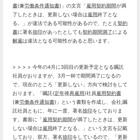
書
(兼
労働条件通知書
)」の文言「
雇用
契約期間
が満
了したときは、更新しない場合は
雇用
終了とな
る。」が違法である可能性があるので、たとえ
契約
書
に署名
捺印
があったとしても
契約期間満了
による
解雇
は違法となる可能性があると思います。
> > > > 今年の4月に3回目の更新予定となる嘱託
社員がおりますが、3月一杯で期間満了になるの
で、現在のところ「更新しない」方向で検討をして
おります。「嘱託(
定年
後
再雇用
)社員
雇用契約書
(兼
労働条件通知書
)」という書類を作成し、会社,嘱
託社員ともに、年に一度、署名
捺印
をしておりま
す。書面に「
雇用
契約期間
が満了したときは、更新
しない場合は
雇用
終了となる。」という文言を記載
しており、双方、署名
捺印
をしているので、「更新