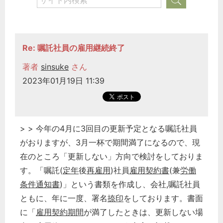
Re: 嘱託社員の雇用継続終了
著者
sinsuke
さん
2023年01月19日 11:39
> > 今年の4月に3回目の更新予定となる嘱託社員
がおりますが、3月一杯で期間満了になるので、現
在のところ「更新しない」方向で検討をしておりま
す。「嘱託(
定年
後
再雇用
)社員
雇用契約書
(兼
労働
条件通知書
)」という書類を作成し、会社,嘱託社員
ともに、年に一度、署名
捺印
をしております。書面
に「
雇用
契約期間
が満了したときは、更新しない場