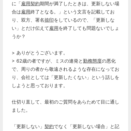
に「
雇用契約
期間が満了したときは、更新しない場
経営の知恵
合は
雇用
終了となる。」という文言を記載してお
総務の給湯室
り、双方、署名
捺印
をしているので、「更新しな
秘書のノウハウ
い」とだけ伝えて
雇用
を終了しても問題ないでしょ
次へ
うか？
> ありがとうございます。
> 62歳の者ですが、ミスの連発と
勤務態度
の悪化
で、周りの者から敬遠されるような存在になってお
り、会社としては「更新したくない」という話しを
しようと思っております。
仕切り直して、最初のご質問をあらためて目に通し
ました。
「更新しない」
契約
でなく「更新しない場合」と記