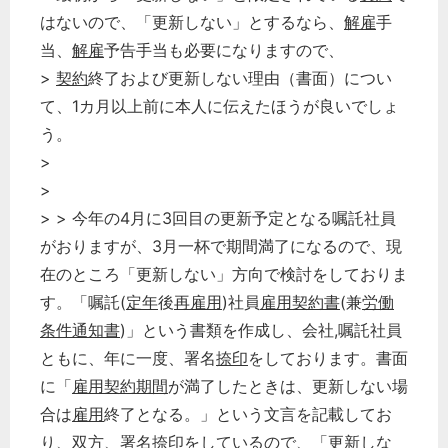
はないので、「更新しない」とするなら、
解雇
手
当、
解雇
予告手当も必要になりますので、
>
契約
終了および更新しない理由（書面）につい
て、1カ月以上前に本人に伝えたほうが良いでしょ
う。
>
>
> > 今年の4月に3回目の更新予定となる嘱託社員
がおりますが、3月一杯で期間満了になるので、現
在のところ「更新しない」方向で検討をしておりま
す。「嘱託(
定年
後
再雇用
)社員
雇用契約書
(兼
労働
条件通知書
)」という書類を作成し、会社,嘱託社員
ともに、年に一度、署名
捺印
をしております。書面
に「
雇用
契約期間
が満了したときは、更新しない場
合は
雇用
終了となる。」という文言を記載してお
り、双方、署名
捺印
をしているので、「更新しな