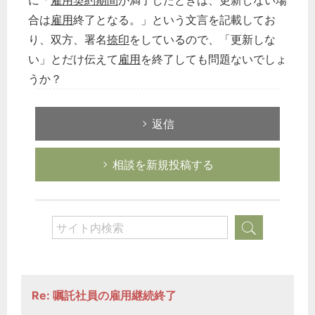
に「
雇用
契約期間
が満了したときは、更新しない場
合は
雇用
終了となる。」という文言を記載してお
り、双方、署名
捺印
をしているので、「更新しな
い」とだけ伝えて
雇用
を終了しても問題ないでしょ
うか？
返信
相談を新規投稿する
Re: 嘱託社員の雇用継続終了