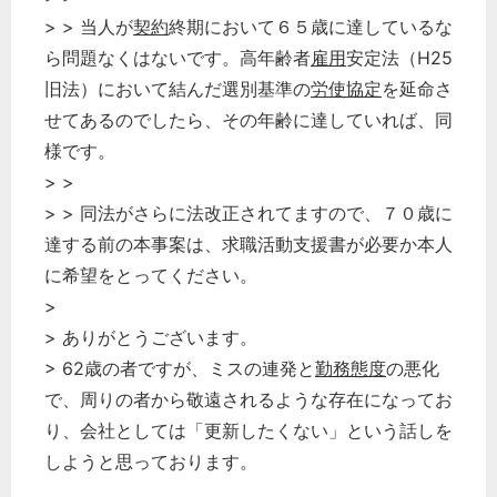
> > 当人が
契約
終期において６５歳に達しているな
ら問題なくはないです。高年齢者
雇用
安定法（H25
旧法）において結んだ選別基準の
労使協定
を延命さ
せてあるのでしたら、その年齢に達していれば、同
様です。
> >
> > 同法がさらに法改正されてますので、７０歳に
達する前の本事案は、求職活動支援書が必要か本人
に希望をとってください。
>
> ありがとうございます。
> 62歳の者ですが、ミスの連発と
勤務態度
の悪化
で、周りの者から敬遠されるような存在になってお
り、会社としては「更新したくない」という話しを
しようと思っております。