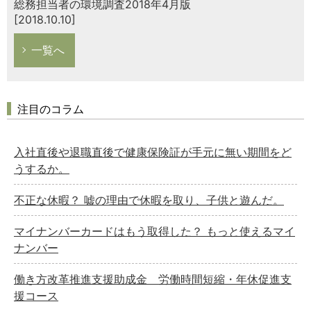
総務担当者の環境調査2018年4月版
[2018.10.10]
一覧へ
注目のコラム
入社直後や退職直後で健康保険証が手元に無い期間をど
うするか。
不正な休暇？ 嘘の理由で休暇を取り、子供と遊んだ。
マイナンバーカードはもう取得した？ もっと使えるマイ
ナンバー
働き方改革推進支援助成金 労働時間短縮・年休促進支
援コース