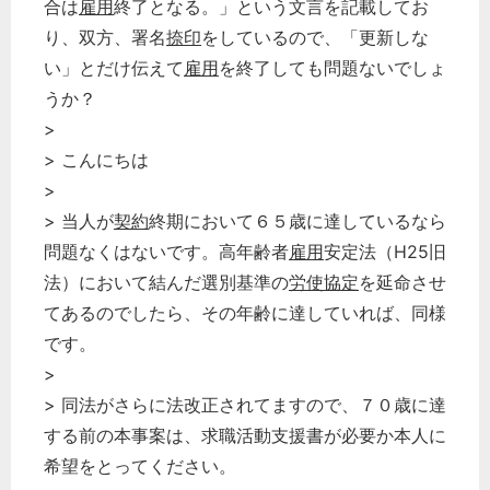
合は
雇用
終了となる。」という文言を記載してお
り、双方、署名
捺印
をしているので、「更新しな
い」とだけ伝えて
雇用
を終了しても問題ないでしょ
うか？
>
> こんにちは
>
> 当人が
契約
終期において６５歳に達しているなら
問題なくはないです。高年齢者
雇用
安定法（H25旧
法）において結んだ選別基準の
労使協定
を延命させ
てあるのでしたら、その年齢に達していれば、同様
です。
>
> 同法がさらに法改正されてますので、７０歳に達
する前の本事案は、求職活動支援書が必要か本人に
希望をとってください。