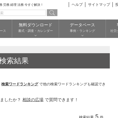
ヘルプ
サイトマップ
総務 労務 経理 法務 今すぐ解決！
無料ダウンロード
データベース
ース
書式・調査・カレンダー
事例・ランキング
社労
検索結果
。
検索ワードランキング
で他の検索ワードランキングも確認でき
りましたか？
相談の広場
で質問できます！
5
検索結果
件