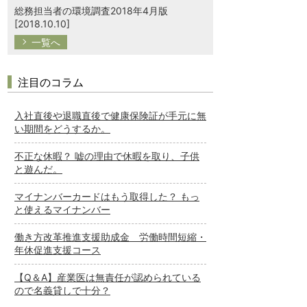
総務担当者の環境調査2018年4月版
[2018.10.10]
一覧へ
注目のコラム
入社直後や退職直後で健康保険証が手元に無
い期間をどうするか。
不正な休暇？ 嘘の理由で休暇を取り、子供
と遊んだ。
マイナンバーカードはもう取得した？ もっ
と使えるマイナンバー
働き方改革推進支援助成金 労働時間短縮・
年休促進支援コース
【Q＆A】産業医は無責任が認められている
ので名義貸しで十分？