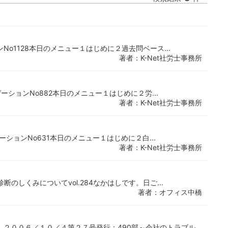
ンNo1128本日のメニュー１はじめに２過去問ベース...
著者：K-Net社労士事務所
ビゲーションNo882本日のメニュー１はじめに２労...
著者：K-Net社労士事務所
ビゲーションNo631本日のメニュー１はじめに２白...
著者：K-Net社労士事務所
断のしくみについてvol.284なかはしです。日ご...
著者：オフィス中橋
」２００６／１０／４第２７号発行：490部～会社のトラブル