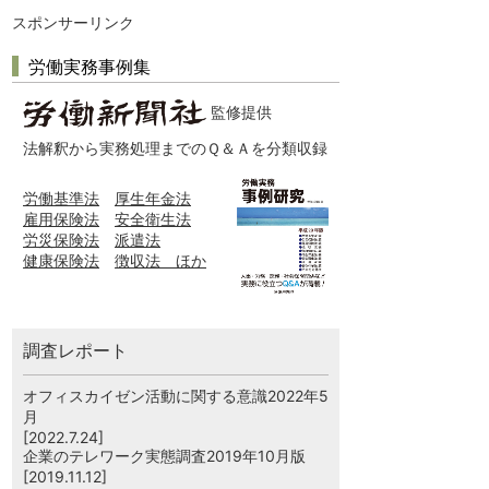
スポンサーリンク
労働実務事例集
監修提供
法解釈から実務処理までのＱ＆Ａを分類収録
労働基準法
厚生年金法
雇用保険法
安全衛生法
労災保険法
派遣法
健康保険法
徴収法 ほか
調査レポート
オフィスカイゼン活動に関する意識2022年5
月
[2022.7.24]
企業のテレワーク実態調査2019年10月版
[2019.11.12]