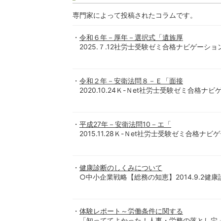
専門家によって投稿されたコラムです。
令和６年－厚年－選択式「遺族厚
2025.７.12社労士受験ゼミ合格ナビゲーショ
令和２年－安衛法問８－Ｅ「面接
2020.10.24Ｋ-Ｎet社労士受験ゼミ合格ナ
平成27年－安衛法問10－エ「
2015.11.28Ｋ-Ｎet社労士受験ゼミ合格ナ
健康診断のしくみについて
○中小企業戦略【総務の知恵】2014.9.2健康診
体験レポート～労働条件に関する
「知っててよかった！人事・労務の落とし穴