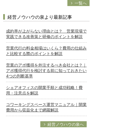
一覧へ
経営ノウハウの泉より最新記事
成約率が上がらない理由とは？ 営業現場で
実践できる改善策と研修のポイントを解説
営業代行の料金相場はいくら？費用の仕組み
と比較する際のポイントを解説
営業のアポ獲得を外注するべき会社とは？｜
アポ獲得代行を検討する前に知っておきたい
4つの判断基準
シェアオフィスの開業手順と成功戦略！費
用・注意点を解説
コワーキングスペース運営マニュアル｜開業
費用から収益化まで網羅解説
経営ノウハウの泉へ