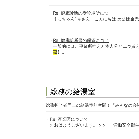
Re: 健康診断の受診場所につ
まっちゃん1号さん こんにちは 元公開企業
Re: 健康診断書の保管につい
一般的には、事業所控えと本人分と二つ貰え
票
】...
総務の給湯室
総務担当者同士の給湯室的空間！「みんなの会
Re: 産業医について
> おはようございます。 > > ･･･労働安全衛