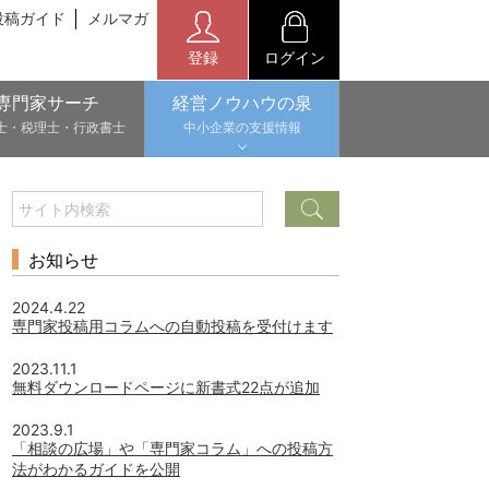
投稿ガイド
メルマガ
登録
ログイン
専門家サーチ
経営ノウハウの泉
士・税理士・行政書士
中小企業の支援情報
お知らせ
2024.4.22
専門家投稿用コラムへの自動投稿を受付けます
2023.11.1
無料ダウンロードページに新書式22点が追加
2023.9.1
「相談の広場」や「専門家コラム」への投稿方
法がわかるガイドを公開