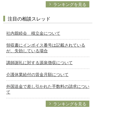
ランキングを見る
注目の相談スレッド
社内親睦会 積立金について
領収書にインボイス番号は記載されている
が、失効している場合
講師謝礼に対する源泉徴収について
介護休業給付の賃金月額について
外国送金で差し引かれた手数料の請求につい
て
ランキングを見る