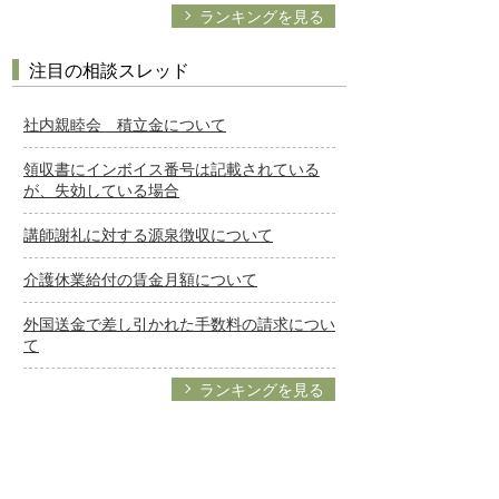
ランキングを見る
注目の相談スレッド
社内親睦会 積立金について
領収書にインボイス番号は記載されている
が、失効している場合
講師謝礼に対する源泉徴収について
介護休業給付の賃金月額について
外国送金で差し引かれた手数料の請求につい
て
ランキングを見る