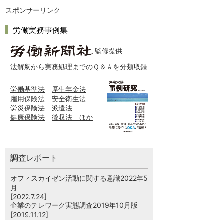
スポンサーリンク
労働実務事例集
監修提供
法解釈から実務処理までのＱ＆Ａを分類収録
労働基準法
厚生年金法
雇用保険法
安全衛生法
労災保険法
派遣法
健康保険法
徴収法 ほか
調査レポート
オフィスカイゼン活動に関する意識2022年5
月
[2022.7.24]
企業のテレワーク実態調査2019年10月版
[2019.11.12]