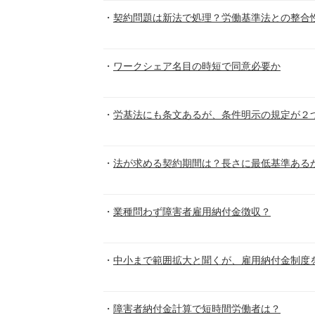
契約問題は新法で処理？労働基準法との整合
ワークシェア名目の時短で同意必要か
労基法にも条文あるが、条件明示の規定が２
法が求める契約期間は？長さに最低基準ある
業種問わず障害者雇用納付金徴収？
中小まで範囲拡大と聞くが、雇用納付金制度
障害者納付金計算で短時間労働者は？