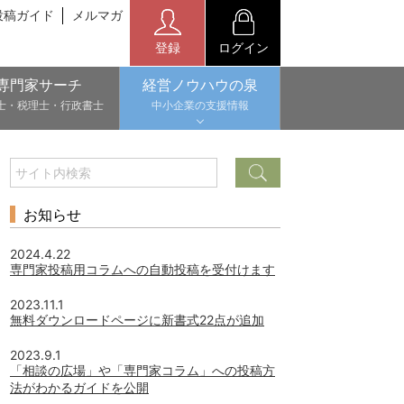
投稿ガイド
メルマガ
登録
ログイン
専門家サーチ
経営ノウハウの泉
士・税理士・行政書士
中小企業の支援情報
お知らせ
2024.4.22
専門家投稿用コラムへの自動投稿を受付けます
2023.11.1
無料ダウンロードページに新書式22点が追加
2023.9.1
「相談の広場」や「専門家コラム」への投稿方
法がわかるガイドを公開