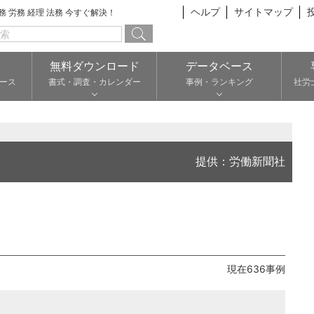
ヘルプ
サイトマップ
総務 労務 経理 法務 今すぐ解決！
無料ダウンロード
データベース
ース
書式・調査・カレンダー
事例・ランキング
社労
提供：労働新聞社
現在636事例