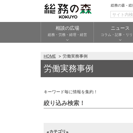
総務の森 - 
相談の広場
ニュース
総務・労務・経理・経営
コラム・記事・リリ
HOME
労働実務事例
労働実務事例
キーワード毎に情報を集約！
絞り込み検索！
カテゴリ