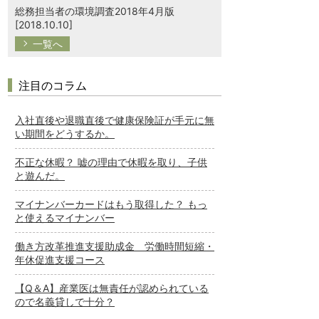
総務担当者の環境調査2018年4月版
[2018.10.10]
一覧へ
注目のコラム
入社直後や退職直後で健康保険証が手元に無
い期間をどうするか。
不正な休暇？ 嘘の理由で休暇を取り、子供
と遊んだ。
マイナンバーカードはもう取得した？ もっ
と使えるマイナンバー
働き方改革推進支援助成金 労働時間短縮・
年休促進支援コース
【Q＆A】産業医は無責任が認められている
ので名義貸しで十分？