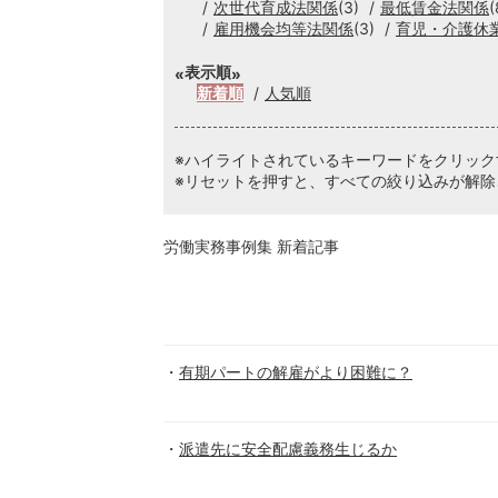
次世代育成法関係
(3)
最低賃金法関係
(
雇用機会均等法関係
(3)
育児・介護休
表示順
新着順
人気順
※ハイライトされているキーワードをクリッ
※リセットを押すと、すべての絞り込みが解除
労働実務事例集 新着記事
有期パートの解雇がより困難に？
派遣先に安全配慮義務生じるか