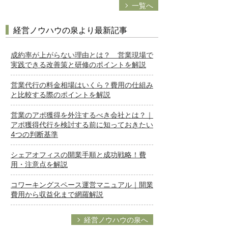
一覧へ
経営ノウハウの泉より最新記事
成約率が上がらない理由とは？ 営業現場で
実践できる改善策と研修のポイントを解説
営業代行の料金相場はいくら？費用の仕組み
と比較する際のポイントを解説
営業のアポ獲得を外注するべき会社とは？｜
アポ獲得代行を検討する前に知っておきたい
4つの判断基準
シェアオフィスの開業手順と成功戦略！費
用・注意点を解説
コワーキングスペース運営マニュアル｜開業
費用から収益化まで網羅解説
経営ノウハウの泉へ