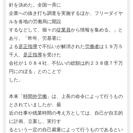
針を決めた。全国一斉に
企業への抜き打ち調査を実施するほか、フリーダイヤ
ルを各地の労働局に開設
するなどして、個々の
従業員
から情報を集める。」と
あり、「昨年、労基署に
よる
是正指導
で不払いが解消された
労働者
は１９万５
千人、
是正指導
を受けた
会社が１０８４社、不払いの総額は約２３８億７千万
円にのぼる」とのことで
した。
本来「
時間外労働
」は、上長の命令によって行うもの
とされていましたが、最
近の仕事や残業時間の考え方としては、自己が自主的
に計画、立案し、実行す
るという一定の自己裁量によって行うものであるとい