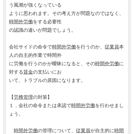
う風潮が強くなっている
ように思われます。その考え方が問題なのではなく、
時間外労働
をする必要性
の認識の違いが問題でしょう。
会社サイドの命令で
時間外労働
を行うのか、
従業員
本
人の自主的作業で時間外
に労働を行うのかが曖昧になると、その
時間外労働
に
対する
賃金
の支払いにお
いて、トラブルの原因になります。
【
労務管理
の対策】
１．会社の命令または承認で
時間外労働
を行わせまし
ょう。
時間外労働
の管理について、
従業員
が自主的に
時間