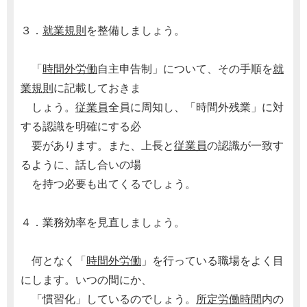
３．
就業規則
を整備しましょう。
「
時間外労働
自主申告制」について、その手順を
就
業規則
に記載しておきま
しょう。
従業員
全員に周知し、「時間外残業」に対
する認識を明確にする必
要があります。また、上長と
従業員
の認識が一致す
るように、話し合いの場
を持つ必要も出てくるでしょう。
４．業務効率を見直しましょう。
何となく「
時間外労働
」を行っている職場をよく目
にします。いつの間にか、
「慣習化」しているのでしょう。
所定労働時間
内の