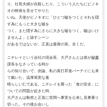
り、社長夫婦が自殺したり。こういう人たちにピノキ
オの映画を見せてやりた
いね。天使がピノキオに「ひとつ嘘をつくとそれを隠
す為にもっと大きな嘘を
つく。また隠す為にさらに大きな嘘をつく。嘘はいけ
ませんよ」と諭すシーン
があるではないか。正直は最善の策。全くだ。
ニチレイという会社の現会長、大戸さんとは彼が
秘書
課長をなさっている時か
らの知り合いで、勿論、私の真打昇進パーテイにも来
て戴いた。温厚篤実な素
晴らしい仁である。ニチレイを襲った「食の安全」に
ついての問題が起きた時、
大戸さんは毅然と正直に世間へ事実を公表し見事乗り
切った。その後お会いし