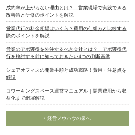
成約率が上がらない理由とは？ 営業現場で実践できる
改善策と研修のポイントを解説
営業代行の料金相場はいくら？費用の仕組みと比較する
際のポイントを解説
営業のアポ獲得を外注するべき会社とは？｜アポ獲得代
行を検討する前に知っておきたい4つの判断基準
シェアオフィスの開業手順と成功戦略！費用・注意点を
解説
コワーキングスペース運営マニュアル｜開業費用から収
益化まで網羅解説
経営ノウハウの泉へ