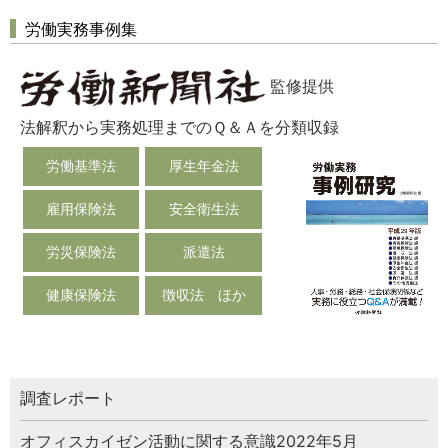
労働実務事例集
監修提供
法解釈から実務処理までのＱ＆Ａを分類収録
労働基準法
厚生年金法
雇用保険法
安全衛生法
労災保険法
派遣法
健康保険法
徴収法 ほか
調査レポート
オフィスカイゼン活動に関する意識2022年5月