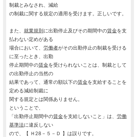
制裁とみなされ、減給
の制裁に関する規定の適用を受けます。正しいです。
また、
就業規則
に出勤停止及びその期間中の
賃金
を支
払わない定めがある
場合において、
労働者
がその出勤停止の制裁を受ける
に至ったとき、出勤
停止期間中の
賃金
を受けられないことは、制裁として
の出勤停止の当然の
結果であって、通常の額以下の
賃金
を支給することを
定める減給制裁に
関する規定とは関係ありません。
ということで、
「出勤停止期間中の
賃金
を支給しないこと」は、
労働
基準法
に違反しない
ので、【 Ｈ28－５－Ｄ 】は誤りです。