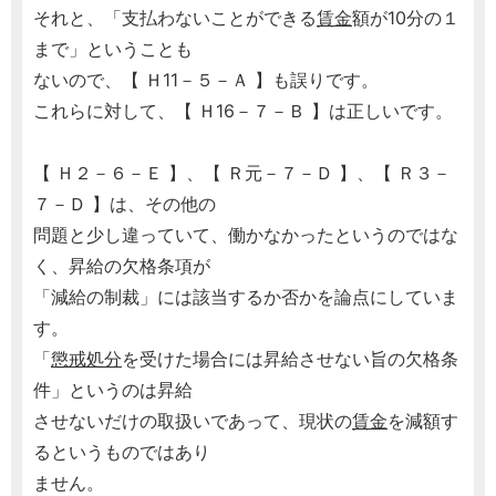
それと、「支払わないことができる
賃金
額が10分の１
まで」ということも
ないので、【 Ｈ11－５－Ａ 】も誤りです。
これらに対して、【 Ｈ16－７－Ｂ 】は正しいです。
【 Ｈ２－６－Ｅ 】、【 Ｒ元－７－Ｄ 】、【 Ｒ３－
７－Ｄ 】は、その他の
問題と少し違っていて、働かなかったというのではな
く、昇給の欠格条項が
「減給の制裁」には該当するか否かを論点にしていま
す。
「
懲戒処分
を受けた場合には昇給させない旨の欠格条
件」というのは昇給
させないだけの取扱いであって、現状の
賃金
を減額す
るというものではあり
ません。