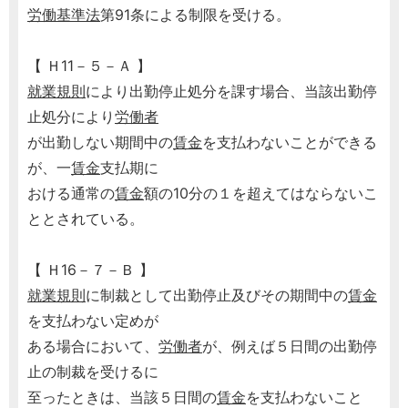
労働基準法
第91条による制限を受ける。
【 Ｈ11－５－Ａ 】
就業規則
により出勤停止処分を課す場合、当該出勤停
止処分により
労働者
が出勤しない期間中の
賃金
を支払わないことができる
が、一
賃金
支払期に
おける通常の
賃金
額の10分の１を超えてはならないこ
ととされている。
【 Ｈ16－７－Ｂ 】
就業規則
に制裁として出勤停止及びその期間中の
賃金
を支払わない定めが
ある場合において、
労働者
が、例えば５日間の出勤停
止の制裁を受けるに
至ったときは、当該５日間の
賃金
を支払わないこと