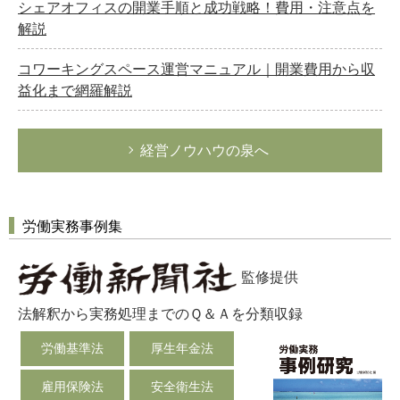
シェアオフィスの開業手順と成功戦略！費用・注意点を
解説
コワーキングスペース運営マニュアル｜開業費用から収
益化まで網羅解説
経営ノウハウの泉へ
労働実務事例集
監修提供
法解釈から実務処理までのＱ＆Ａを分類収録
労働基準法
厚生年金法
雇用保険法
安全衛生法