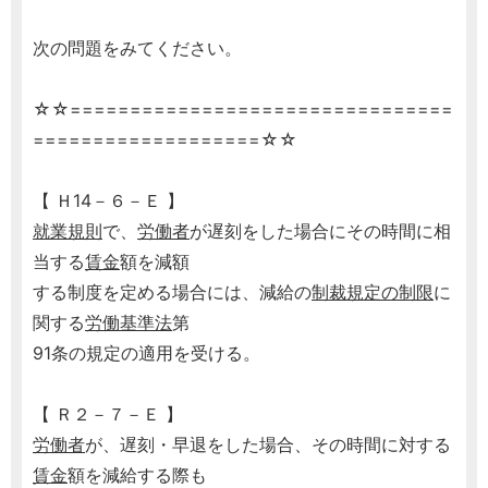
次の問題をみてください。
☆☆================================
===================☆☆
【 Ｈ14－６－Ｅ 】
就業規則
で、
労働者
が遅刻をした場合にその時間に相
当する
賃金
額を減額
する制度を定める場合には、減給の
制裁規定の制限
に
関する
労働基準法
第
91条の規定の適用を受ける。
【 Ｒ２－７－Ｅ 】
労働者
が、遅刻・早退をした場合、その時間に対する
賃金
額を減給する際も