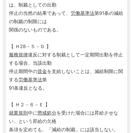
は、制裁としての出勤
停止の当然の結果であって、
労働基準法
第91条の減給
の制裁の制限には
関係のないものである。
【 Ｈ28－５－Ｄ 】
服務規律
違反に対する制裁として一定期間出勤を停止
する場合、当該出勤
停止期間中の
賃金
を支給しないことは、減給制限に関
する
労働基準法
第
91条違反となる。
【 Ｈ２－６－Ｅ 】
就業規則
中に
懲戒処分
を受けた場合には昇給させな
い、という昇給の欠格
条項を定めても、「減給の制裁」には該当しない。