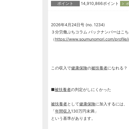
ポイント
14,910,866ポイント
ポ
2026年4月24日号 (no. 1234)
３分労働ぷちコラム バックナンバーはこち
（
https://www.soumunomori.com/profile
この収入で
健康保険
の
被扶養者
になれる？
■
被扶養者
の判定がしにくかった
被扶養者
として
健康保険
に加入するには、
「
年間収入
130万円未満」
という基準があります。