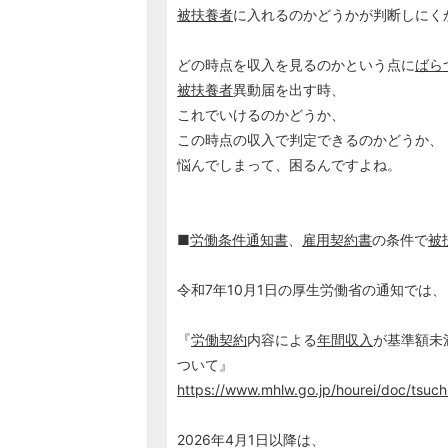
被扶養者
に入れるのかどうかが判断しにく
どの時点を収入を見るのかという点に
ばら
被扶養者
異動届を出す時、
これでいけるのかどうか、
この時点の収入で判定できるのかどうか、
悩んでしまって、困るんですよね。
■
労働条件通知書
、
雇用契約書
の条件で
被
令和7年10月1日の厚生労働省の通知では、
『
労働契約
内容による
年間収入
が基準額未
ついて』
https://www.mhlw.go.jp/hourei/doc/tsu
2026年4月1日以降は、