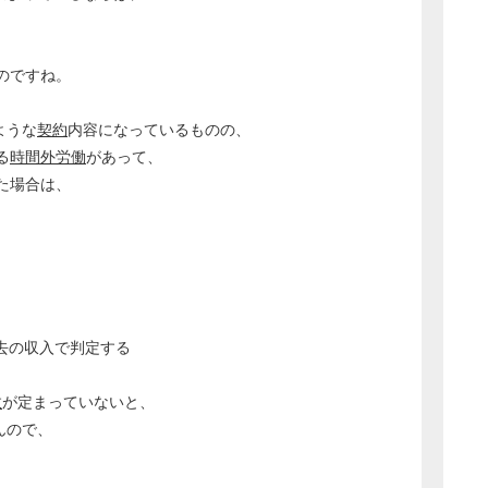
のですね。
ような
契約
内容になっているものの、
る
時間外労働
があって、
た場合は、
。
去の収入で判定する
数
が定まっていないと、
んので、