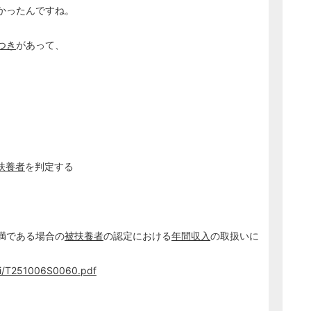
かったんですね。
つき
があって、
扶養者
を判定する
満である場合の
被扶養者
の認定における
年間収入
の取扱いに
chi/T251006S0060.pdf