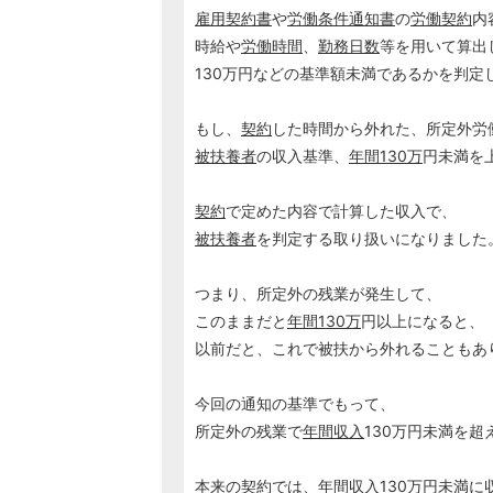
雇用契約書
や
労働条件通知書
の
労働契約
内
時給や
労働時間
、
勤務日数
等を用いて算出
130万円などの基準額未満であるかを判定
もし、
契約
した時間から外れた、所定外労
被扶養者
の収入基準、
年間130万
円未満を
契約
で定めた内容で計算した収入で、
被扶養者
を判定する取り扱いになりました
つまり、所定外の残業が発生して、
このままだと
年間130万
円以上になると、
以前だと、これで被扶から外れることもあ
今回の通知の基準でもって、
所定外の残業で
年間収入
130万円未満を
本来の
契約
では、
年間収入
130万円未満