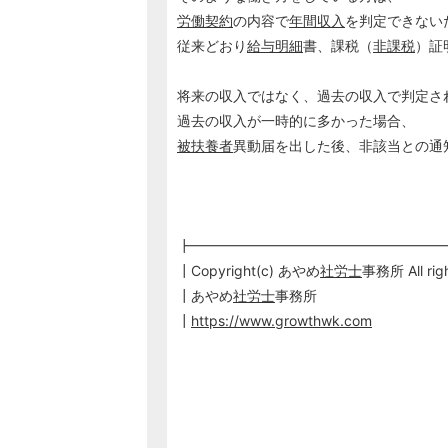
労働契約
の内容で
年間収入
を判定できない
従来どおり
給与明細
書、課税（
非課税
）証
将来の収入ではなく、過去の収入で判定さ
過去の収入が一時的に多かった場合、
被扶養者
異動届を出した後、非該当との通
┣━━━━━━━━━━━━━━━━━━
┃Copyright(c) あやめ
社労士
事務所 All righ
┃あやめ
社労士
事務所
┃
https://www.growthwk.com