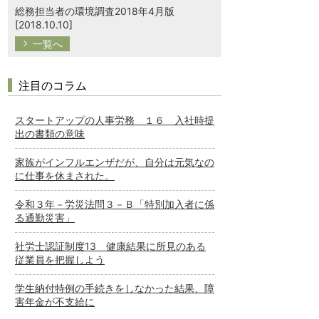
総務担当者の環境調査2018年4月版
[2018.10.10]
一覧へ
注目のコラム
スタートアップの人事労務 １６ 入社時提
出の書類の意味
家族がインフルエンザだが、自分は元気なの
に仕事を休まされた。
令和３年－労災法問３－Ｂ「特別加入者に係
る通勤災害」
社労士認証制度13 健康結果に所見のある
従業員を把握しよう
学生納付特例の手続きをしなかった結果、障
害年金が不支給に