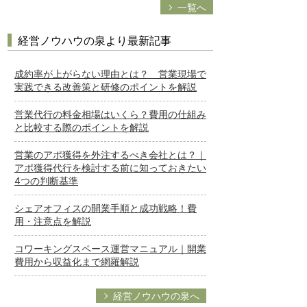
一覧へ
経営ノウハウの泉より最新記事
成約率が上がらない理由とは？ 営業現場で
実践できる改善策と研修のポイントを解説
営業代行の料金相場はいくら？費用の仕組み
と比較する際のポイントを解説
営業のアポ獲得を外注するべき会社とは？｜
アポ獲得代行を検討する前に知っておきたい
4つの判断基準
シェアオフィスの開業手順と成功戦略！費
用・注意点を解説
コワーキングスペース運営マニュアル｜開業
費用から収益化まで網羅解説
経営ノウハウの泉へ