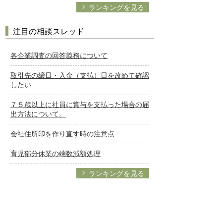
ランキングを見る
注目の相談スレッド
各企業調査の回答義務について
取引先の締日・入金（支払）日を改めて確認
したい
７５歳以上に社員に賞与を支払った場合の届
出方法について。
会社住所印を作り直す時の注意点
育児部分休業の端数減額処理
ランキングを見る