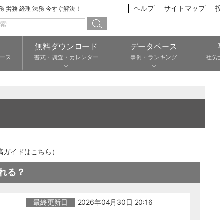
ヘルプ
サイトマップ
総務 労務 経理 法務 今すぐ解決！
無料ダウンロード
データベース
ース
書式・調査・カレンダー
事例・ランキング
社労
稿ガイドは
こちら
）
れる？
最終更新日
2026年04月30日 20:16