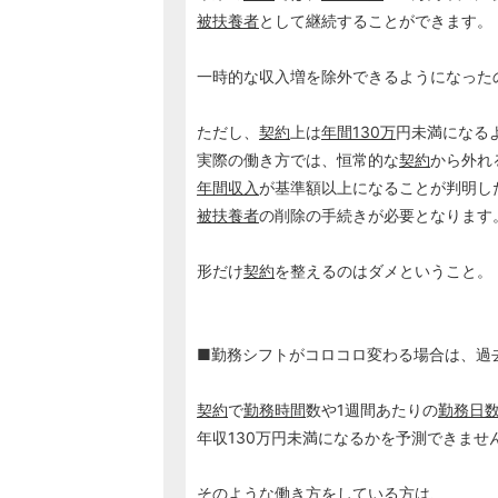
被扶養者
として継続することができます。
一時的な収入増を除外できるようになった
ただし、
契約
上は
年間130万
円未満になる
実際の働き方では、恒常的な
契約
から外れ
年間収入
が基準額以上になることが判明し
被扶養者
の削除の手続きが必要となります
形だけ
契約
を整えるのはダメということ。
■勤務シフトがコロコロ変わる場合は、過
契約
で
勤務時間
数や1週間あたりの
勤務日
年収130万円未満になるかを予測できませ
そのような働き方をしている方は、