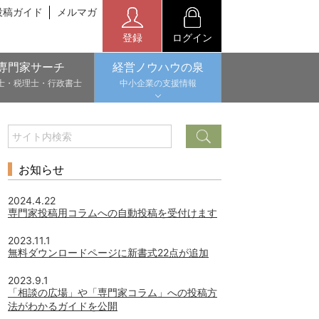
投稿ガイド
メルマガ
登録
ログイン
専門家サーチ
経営ノウハウの泉
士・税理士・行政書士
中小企業の支援情報
お知らせ
2024.4.22
専門家投稿用コラムへの自動投稿を受付けます
2023.11.1
無料ダウンロードページに新書式22点が追加
2023.9.1
「相談の広場」や「専門家コラム」への投稿方
法がわかるガイドを公開