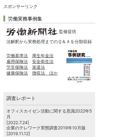
スポンサーリンク
労働実務事例集
監修提供
法解釈から実務処理までのＱ＆Ａを分類収録
労働基準法
厚生年金法
雇用保険法
安全衛生法
労災保険法
派遣法
健康保険法
徴収法 ほか
調査レポート
オフィスカイゼン活動に関する意識2022年5
月
[2022.7.24]
企業のテレワーク実態調査2019年10月版
[2019.11.12]