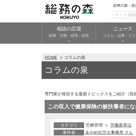
総務の森 - 
相談の広場
ニュース
総務・労務・経理・経営
コラム・記事・リリ
HOME
コラムの泉
コラムの泉
専門家が発信する最新トピックスをご紹介（投
この収入で健康保険の被扶養者にな
カテゴリ
労務管理 >
労働基準法
著作者
あやめ社労士事務所 さん