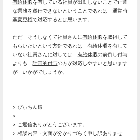
有給休暇
を有している社員が出勤しないことで正常
な業務を遂行できないということであれば，通常
時
季変更権
で対応するとは思います。
ただ，そうしなくて社員さんに
有給休暇
を取得して
もらいたいという方針であれば，
有給休暇
を有して
いない社員さんに対しては，
有給休暇
の前倒し付与
よりも，
計画的付与
の方が対応しやすいと思います
が，いかがでしょうか。
> ぴぃちん様
>
> ご返信ありがとうございます。
> 相談内容・文面が分かりづらく申し訳ありませ