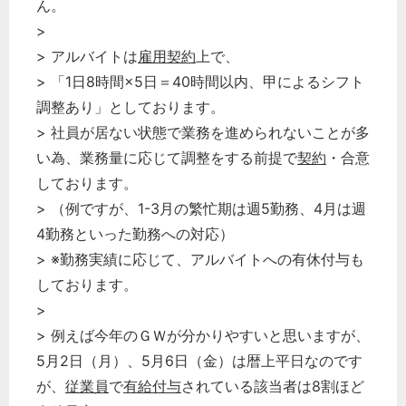
ん。
>
> アルバイトは
雇用契約
上で、
> 「1日8時間×5日＝40時間以内、甲によるシフト
調整あり」としております。
> 社員が居ない状態で業務を進められないことが多
い為、業務量に応じて調整をする前提で
契約
・合意
しております。
> （例ですが、1-3月の繁忙期は週5勤務、4月は週
4勤務といった勤務への対応）
> ※勤務実績に応じて、アルバイトへの有休付与も
しております。
>
> 例えば今年のＧＷが分かりやすいと思いますが、
5月2日（月）、5月6日（金）は暦上平日なのです
が、
従業員
で
有給付与
されている該当者は8割ほど