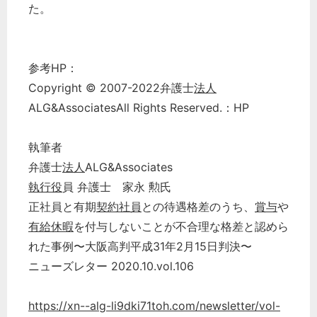
税務経理
た。
企業法務
経営の知恵
参考HP：
総務の給湯室
Copyright © 2007-2022弁護士
法人
秘書のノウハウ
ALG&AssociatesAll Rights Reserved.：HP
次へ
執筆者
弁護士
法人
ALG&Associates
執行役
員 弁護士 家永 勲氏
正社員と有期
契約社員
との待遇格差のうち、
賞与
や
有給休暇
を付与しないことが不合理な格差と認めら
れた事例〜大阪高判平成31年2月15日判決〜
ニューズレター 2020.10.vol.106
https://xn--alg-li9dki71toh.com/newsletter/vol-