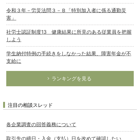
令和３年－労災法問３－Ｂ「特別加入者に係る通勤災
害」
社労士認証制度13 健康結果に所見のある従業員を把握
しよう
学生納付特例の手続きをしなかった結果、障害年金が不
支給に
ランキングを見る
注目の相談スレッド
各企業調査の回答義務について
取引先の締日・入金（支払）日を改めて確認したい