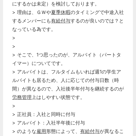
にするかは未定）を検討しております。
> 理由は、ＧＷや
夏季休暇
のタイミングで中途入社
するメンバーにも
有給付与
するのが良いのでは？と
なっている為です。
>
>
> そこで、1つ思ったのが、アルバイト（パートタ
イマー）についてです。
> アルバイトは、フルタイムもいれば週1の学生ア
ルバイトも居るため、人に応じての付与日数（時
間）が異なるので、入社後半年付与を継続するのが
労務管理
上はしやすい状態です。
>
> 正社員：入社と同時に付与
> アルバイト：入社半年後に付与
> のような
雇用
形態によって、
有給付与
が異なるこ