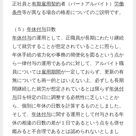
正社員と
有期雇用契約
者（パートアルバイト）
労働
条件
等が異なる場合の格差についてのご説明です。
（５）
年休付与
日数
年休付与
の運用として、正職員が長期にわたり継続
して就労することが想定されていることに照らし、
年休手続の省力化や事務の簡便化を図るという点か
ら一律付与の運用であるのに対して、アルバイト職
員については
雇用期間
が一定しておらず、更新の有
無についても画一的とはいえない上、必ずしも長期
間継続した就労が想定されているとは限らず
年休付
与
日を特定の日に調整する必然性に乏しいことか
ら、個別に年休の日数を計算するものとしました。
どのカテゴリーに投稿しますか？
そして、
年休付与
に関する運用として付与される年
選択してください
休の相違の日数の差が１日であるという点をも併せ
労務管理
鑑みると不合理であるとは認められないとしまし