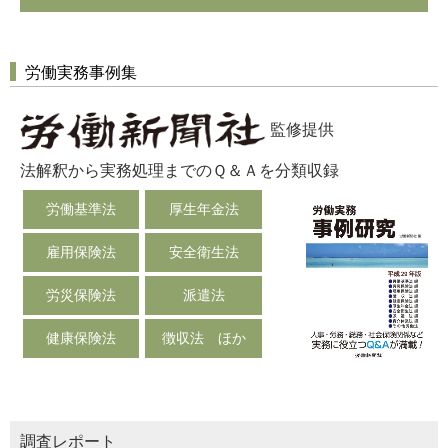
労働実務事例集
監修提供
法解釈から実務処理までのＱ＆Ａを分類収録
労働基準法
厚生年金法
雇用保険法
安全衛生法
労災保険法
派遣法
健康保険法
徴収法 ほか
調査レポート