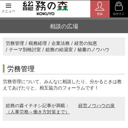
メニュー
登録
ログイン
相談の広場
労務管理
税務経理
企業法務
経営の知恵
テーマ別検討室
総務の給湯室
秘書のノウハウ
労務管理
労務管理について、みんなに相談したり、分かるときは教
えてあげたりと、相互協力のフォーラムです！
総務の森イチオシ記事が満載：
経営ノウハウの泉
（人事労務～働き方対策まで）