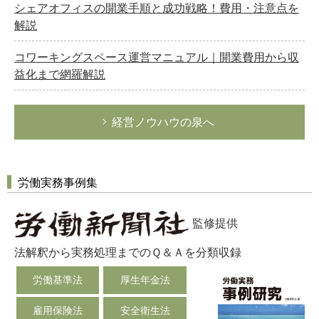
シェアオフィスの開業手順と成功戦略！費用・注意点を
解説
コワーキングスペース運営マニュアル｜開業費用から収
益化まで網羅解説
経営ノウハウの泉へ
労働実務事例集
監修提供
法解釈から実務処理までのＱ＆Ａを分類収録
労働基準法
厚生年金法
雇用保険法
安全衛生法