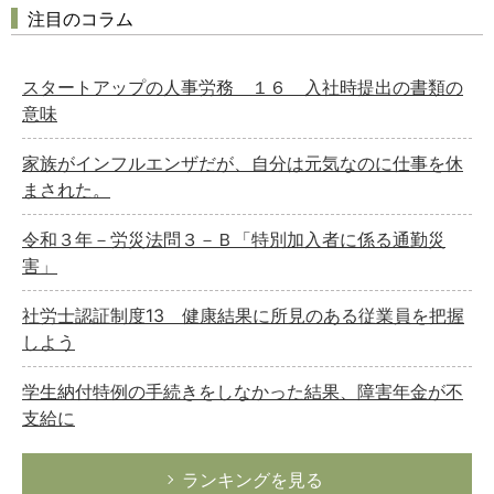
注目のコラム
スタートアップの人事労務 １６ 入社時提出の書類の
意味
家族がインフルエンザだが、自分は元気なのに仕事を休
まされた。
令和３年－労災法問３－Ｂ「特別加入者に係る通勤災
害」
社労士認証制度13 健康結果に所見のある従業員を把握
しよう
学生納付特例の手続きをしなかった結果、障害年金が不
支給に
ランキングを見る