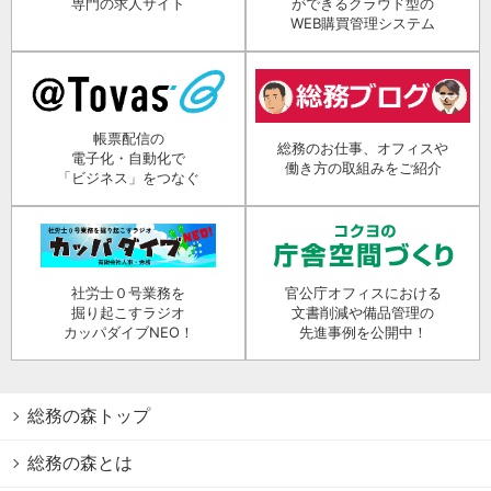
専門の求人サイト
ができるクラウド型の
WEB購買管理システム
帳票配信の
総務のお仕事、オフィスや
電子化・自動化で
働き方の取組みをご紹介
「ビジネス」をつなぐ
社労士０号業務を
官公庁オフィスにおける
掘り起こすラジオ
文書削減や備品管理の
カッパダイブNEO！
先進事例を公開中！
総務の森トップ
総務の森とは