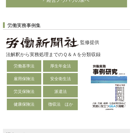
経営ノウハウの泉へ
労働実務事例集
監修提供
法解釈から実務処理までのＱ＆Ａを分類収録
労働基準法
厚生年金法
雇用保険法
安全衛生法
労災保険法
派遣法
健康保険法
徴収法 ほか