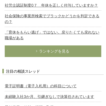
社労士認証制度0７ 年休を正しく付与していますか？
社会保険の事業所検索でブラックかどうかを判定できる
の？
「育休をもらい逃げ」ではない。戻りたくても戻れない
職場がある
ランキングを見る
注目の相談スレッド
電子証明書（電子入札用）の科目について
未経験入社3か月、引継ぎなしで決算任されています