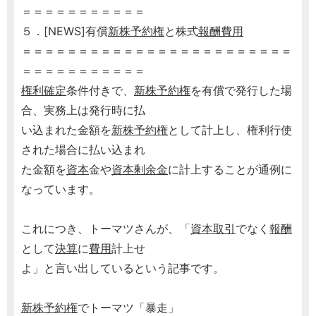
＝＝＝＝＝＝＝＝＝＝＝
５．[NEWS]有償
新株予約権
と株式
報酬
費用
＝＝＝＝＝＝＝＝＝＝＝＝＝＝＝＝＝＝＝＝＝＝＝＝
＝＝＝＝＝＝＝＝＝＝＝
権利確定
条件付きで、
新株予約権
を有償で発行した場
合、実務上は発行時に払
い込まれた金額を
新株予約権
として計上し、権利行使
された場合に払い込まれ
た金額を
資本
金や
資本剰余金
に計上することが通例に
なっています。
これにつき、トーマツさんが、「
資本取引
でなく
報酬
として
決算
に
費用
計上せ
よ」と言い出しているという記事です。
新株予約権
でトーマツ「暴走」