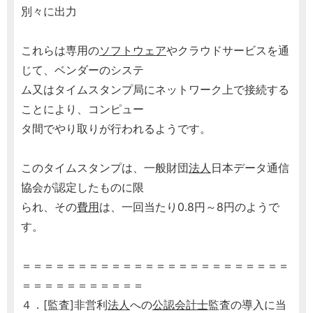
別々に出力
これらは専用の
ソフトウェア
やクラウドサービスを通
じて、ベンダーのシステ
ム又はタイムスタンプ局にネットワーク上で接続する
ことにより、コンピュー
タ間でやり取りが行われるようです。
このタイムスタンプは、一般財団
法人
日本データ通信
協会が認定したものに限
られ、その
費用
は、一回当たり0.8円～8円のようで
す。
＝＝＝＝＝＝＝＝＝＝＝＝＝＝＝＝＝＝＝＝＝＝＝＝
＝＝＝＝＝＝＝＝＝＝＝
４．[監査]非営利
法人
への
公認会計士
監査の導入に当