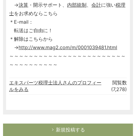
→
決算
・開示サポート、
内部統制
、
会計
に強い
税理
士
をお求めならこちら
＊E-mail：
転送はご自由に！
＊解除はこちらから
→
http://www.mag2.com/m/0001039481.html
～～～～～～～～～～～～～～～～～～～～～～～～
～～～～～～～～～～
エキスパーツ税理士法人さんのプロフィー
閲覧数
ルをみる
(7,278)
新規投稿する