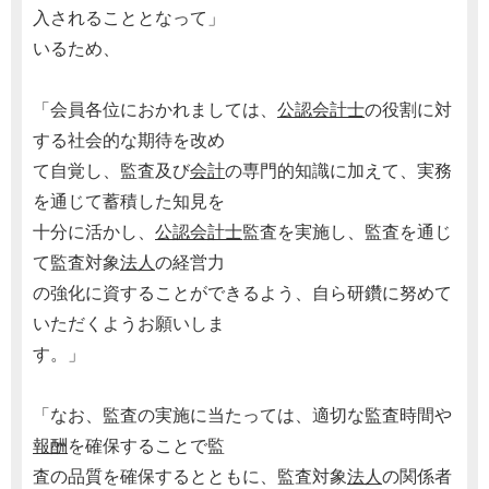
入されることとなって」
いるため、
「会員各位におかれましては、
公認会計士
の役割に対
する社会的な期待を改め
て自覚し、監査及び
会計
の専門的知識に加えて、実務
を通じて蓄積した知見を
十分に活かし、
公認会計士
監査を実施し、監査を通じ
て監査対象
法人
の経営力
の強化に資することができるよう、自ら研鑽に努めて
いただくようお願いしま
す。」
「なお、監査の実施に当たっては、適切な監査時間や
報酬
を確保することで監
査の品質を確保するとともに、監査対象
法人
の関係者