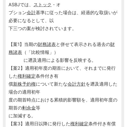
ASBJでは、
ストック
・オ
プション
会計
基準に従った場合は、経過的な取扱いが
必要になるとして、以
下三つの案が検討されています。
【案1】当期の
財務諸表
と併せて表示される過去の
財
務諸表
（「比較情報」）
に遡及適用による影響を反映する。
【案2】適用初年度の期首において、それまでに発行
した
権利確定
条件付き有
償
新株予約権
について新たな
会計方針
を遡及適用した
場合の適用初年
度の期首時点における累積的影響額を、適用初年度の
期首の
剰余金
等
に加減する。
【案3】適用日以降に発行した
権利確定
条件付き有償