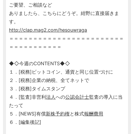
ご要望、ご相談など
ありましたら、こちらにどうぞ。紺野に直接届きま
す。
http://clap.mag2.com/hesouwraga
＝＝＝＝＝＝＝＝＝＝＝＝＝＝＝＝＝＝＝＝＝＝＝＝
＝＝＝＝＝＝＝＝＝＝＝
◆◇今週のCONTENTS◆◇
１．[税務]ビットコイン、通貨と同じ位置づけに
２．[税務]企業の納税、全てネットで
３．[税務]タイムスタンプ
４．[監査]非営利
法人
への
公認会計士
監査の導入に当
たって
５．[NEWS]有償
新株予約権
と株式
報酬
費用
６．[編集後記]