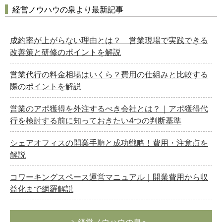
経営ノウハウの泉より最新記事
成約率が上がらない理由とは？ 営業現場で実践できる
改善策と研修のポイントを解説
営業代行の料金相場はいくら？費用の仕組みと比較する
際のポイントを解説
営業のアポ獲得を外注するべき会社とは？｜アポ獲得代
行を検討する前に知っておきたい4つの判断基準
シェアオフィスの開業手順と成功戦略！費用・注意点を
解説
コワーキングスペース運営マニュアル｜開業費用から収
益化まで網羅解説