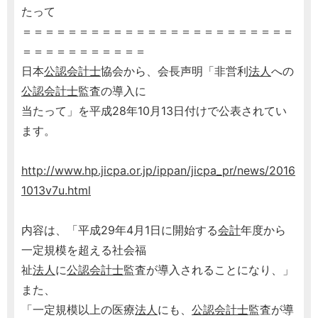
たって
＝＝＝＝＝＝＝＝＝＝＝＝＝＝＝＝＝＝＝＝＝＝＝＝
＝＝＝＝＝＝＝＝＝＝＝
日本
公認会計士
協会から、会長声明「非営利
法人
への
公認会計士
監査の導入に
当たって」を平成28年10月13日付けで公表されてい
ます。
http://www.hp.jicpa.or.jp/ippan/jicpa_pr/news/2016
1013v7u.html
内容は、「平成29年4月1日に開始する
会計
年度から
一定規模を超える社会福
祉
法人
に
公認会計士
監査が導入されることになり、」
また、
「一定規模以上の医療
法人
にも、
公認会計士
監査が導