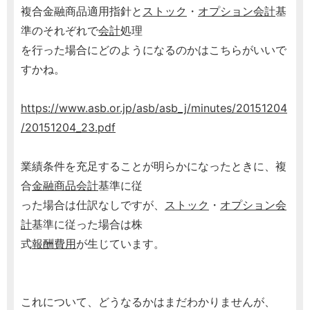
複合金融商品適用指針と
ストック
・
オプション
会計
基
準のそれぞれで
会計
処理
を行った場合にどのようになるのかはこちらがいいで
すかね。
https://www.asb.or.jp/asb/asb_j/minutes/20151204
/20151204_23.pdf
業績条件を充足することが明らかになったときに、複
合
金融商品会計
基準に従
った場合は仕訳なしですが、
ストック
・
オプション
会
計
基準に従った場合は株
式
報酬
費用
が生じています。
これについて、どうなるかはまだわかりませんが、