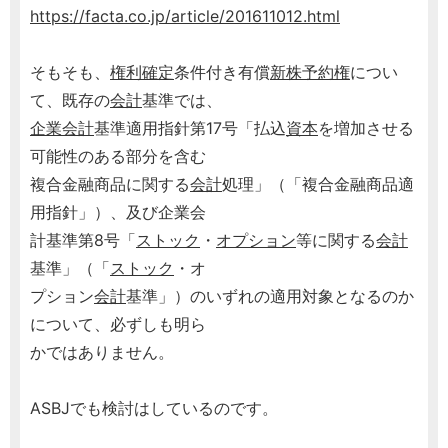
https://facta.co.jp/article/201611012.html
そもそも、
権利確定
条件付き有償
新株予約権
につい
て、既存の
会計
基準では、
企業会計
基準適用指針第17号「払込
資本
を増加させる
可能性のある部分を含む
複合金融商品に関する
会計
処理」（「複合金融商品適
用指針」）、及び企業会
計基準第8号「
ストック
・
オプション
等に関する
会計
基準」（「
ストック
・オ
プション
会計
基準」）のいずれの適用対象となるのか
について、必ずしも明ら
かではありません。
ASBJでも検討はしているのです。