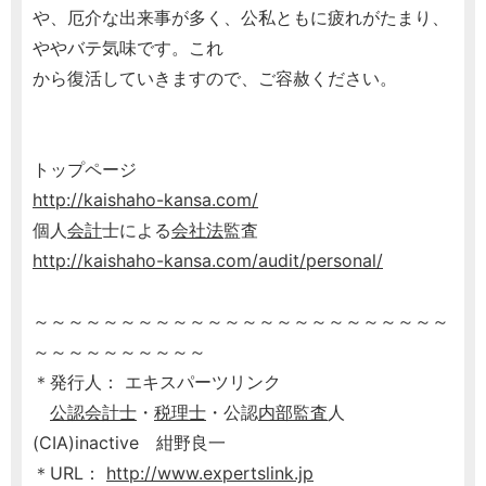
や、厄介な出来事が多く、公私ともに疲れがたまり、
ややバテ気味です。これ
から復活していきますので、ご容赦ください。
トップページ
http://kaishaho-kansa.com/
個人
会計
士による
会社法
監査
http://kaishaho-kansa.com/audit/personal/
～～～～～～～～～～～～～～～～～～～～～～～～
～～～～～～～～～～
＊発行人： エキスパーツリンク
公認会計士
・
税理士
・公認
内部監査
人
(CIA)inactive 紺野良一
＊URL：
http://www.expertslink.jp