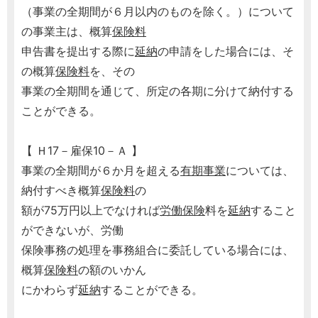
（事業の全期間が６月以内のものを除く。）について
の事業主は、概算
保険料
申告書を提出する際に
延納
の申請をした場合には、そ
の概算
保険料
を、その
事業の全期間を通じて、所定の各期に分けて納付する
ことができる。
【 Ｈ17－雇保10－Ａ 】
事業の全期間が６か月を超える
有期事業
については、
納付すべき概算
保険料
の
額が75万円以上でなければ
労働保険
料を
延納
すること
ができないが、労働
保険事務の処理を事務組合に委託している場合には、
概算
保険料
の額のいかん
にかわらず
延納
することができる。