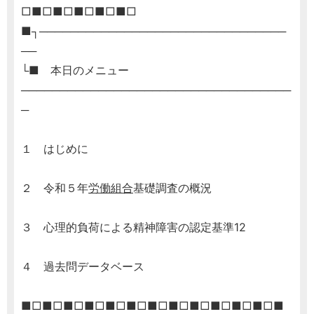
□■□■□■□■□■□
■┐────────────────────────────────
──
└■ 本日のメニュー
───────────────────────────────────
─
１ はじめに
２ 令和５年
労働組合
基礎調査の概況
３ 心理的負荷による精神障害の認定基準12
４ 過去問データベース
■□■□■□■□■□■□■□■□■□■□■□■□■