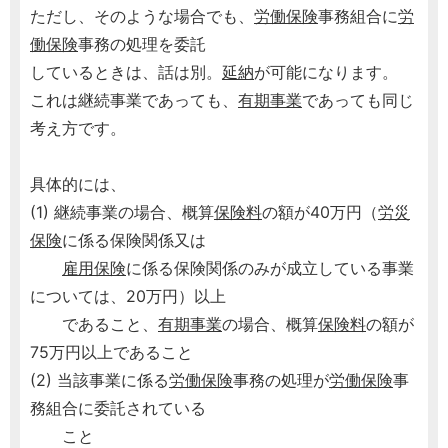
ただし、そのような場合でも、
労働保険
事務組合に
労
働保険
事務の処理を委託
しているときは、話は別。
延納
が可能になります。
これは継続事業であっても、
有期事業
であっても同じ
考え方です。
具体的には、
(1) 継続事業の場合、概算
保険料
の額が40万円（
労災
保険
に係る保険関係又は
雇用保険
に係る保険関係のみが成立している事業
については、20万円）以上
であること、
有期事業
の場合、概算
保険料
の額が
75万円以上であること
(2) 当該事業に係る
労働保険
事務の処理が
労働保険
事
務組合に委託されている
こと