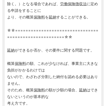
除く。）となる場合であれば、
労働保険徴収法
に定め
る申請をすることに
より、その概算
保険料
を
延納
することができる。
☆☆================================
======================☆☆
延納
ができるか否か、その要件に関する問題です。
概算
保険料
の額、これが少なければ、事業主に大きな
負担がかかるわけでは
ないので、わざわざ分割した納付を認める必要はあり
ません。
そのため、概算
保険料
の額が少額の場合、
延納
はでき
ないというのが基本的な
考え方です。