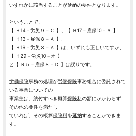
いずれかに該当することが
延納
の要件となります。
ということで、
【 Ｈ14－労災９－Ｃ 】、【 Ｈ17－雇保10－Ａ 】、
【 Ｈ13－雇保８－Ａ 】、
【 Ｈ19－労災８－Ａ 】は、いずれも正しいですが、
【 Ｈ29－労災10－オ 】
と【 Ｒ５－雇保８－Ｄ 】は誤りです。
労働保険
事務の処理が
労働保険
事務組合に委託されて
いる事業についての
事業主は、納付すべき概算
保険料
の額にかかわらず、
その他の要件を満たし
ていれば、その概算
保険料
を
延納
することができま
す。