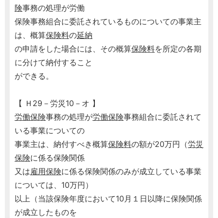
険
事務の処理が労働
保険事務組合に委託されているものについての事業主
は、概算
保険料
の
延納
の申請をした場合には、その概算
保険料
を所定の各期
に分けて納付すること
ができる。
【 Ｈ29－労災10－オ 】
労働保険
事務の処理が
労働保険
事務組合に委託されて
いる事業についての
事業主は、納付すべき概算
保険料
の額が20万円（
労災
保険
に係る保険関係
又は
雇用保険
に係る保険関係のみが成立している事業
については、10万円）
以上（当該保険年度において10月１日以降に保険関係
が成立したものを