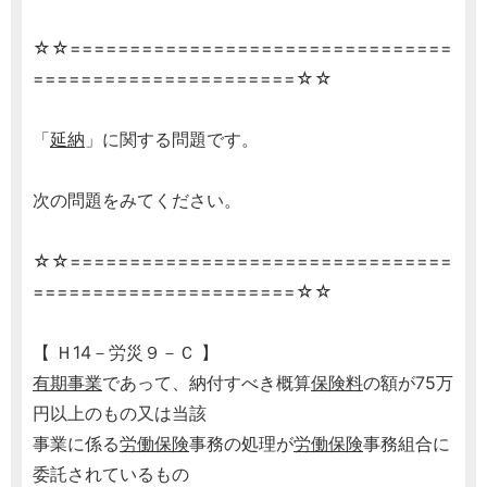
☆☆================================
======================☆☆
「
延納
」に関する問題です。
次の問題をみてください。
☆☆================================
======================☆☆
【 Ｈ14－労災９－Ｃ 】
有期事業
であって、納付すべき概算
保険料
の額が75万
円以上のもの又は当該
事業に係る
労働保険
事務の処理が
労働保険
事務組合に
委託されているもの