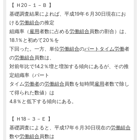
【 Ｈ20－１－Ｂ 】
基礎調査結果によれば、平成19年６月30日現在にお
ける
労働組合
の推定
組織率（
雇用
者数に占める
労働組合
員数の割合）は、
18.1％と初めて20％を
下回った。一方、単位
労働組合
の
パートタイム労働
者
の
労働組合
員数は、
対前年比で14.2％増と増加する傾向にあるが、その推
定組織率（パート
タイム
労働者
の
労働組合
員数を短時間
雇用
者数で除し
て得られた数値）は
4.8％と低下する傾向にある。
【 Ｈ18－３－Ｅ 】
基礎調査によると、平成17年６月30日現在の
労働組合
数や
労働組合
員数は