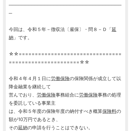
───────────────────────────────────
─
今回は、令和５年－徴収法〔雇保〕・問８－Ｄ「
延
納
」です。
☆☆================================
======================☆☆
令和４年４月１日に
労働保険
の保険関係が成立して以
降金融業を継続して
営んでおり、
労働保険
事務組合に
労働保険
事務の処理
を委託している事業主
は、令和５年度の保険年度の納付すべき概算
保険料
の
額が10万円であるとき、
その
延納
の申請を行うことはできない。