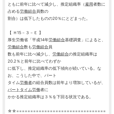
ともに前年に比べて減少し、推定組織率（
雇用
者数に
占める
労働組合
員数の
割合）は低下したものの20％にとどまった。
【 Ｈ15－３－Ｅ 】
厚生労働省「平成14年
労働組合
基礎調査」によると、
労働組合
数も
労働組合
員
数も前年に比べ減少し、
労働組合
の推定組織率は
20.2％と前年に比べてわずか
に低下し、推定組織率の低下傾向が続いている。な
お、こうした中で、パート
タイム
労働者
の組合員数は前年より増加しているが、
パートタイム労働
者に
かかる推定組織率は３％を下回る状況である。
☆☆================================