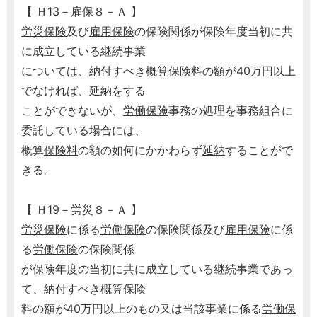
【 Ｈ13－雇保８－Ａ 】
労災保険
及び
雇用保険
の保険関係が保険年度当初に共
に成立している継続事業
については、納付すべき概算
保険料
の額が40万円以上
でなければ、
延納
をする
ことができないが、
労働保険
事務の処理を事務組合に
委託している場合には、
概算
保険料
の額の如何にかかわらず
延納
することがで
きる。
【 Ｈ19－労災８－Ａ 】
労災保険
に係る
労働保険
の保険関係及び
雇用保険
に係
る
労働保険
の保険関係
が保険年度の当初に共に成立している継続事業であっ
て、納付すべき概算保険
料の額が40万円以上のもの又は当該事業に係る
労働保