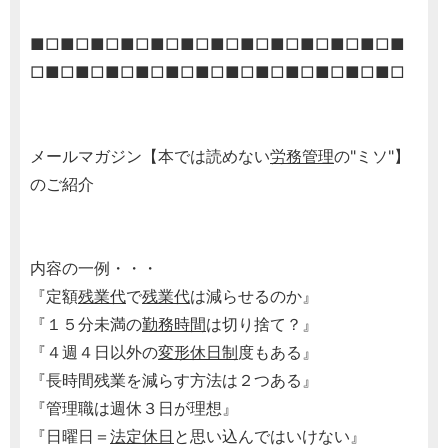
■□■□■□■□■□■□■□■□■□■□■□■□■
□■□■□■□■□■□■□■□■□■□■□■□■□
メールマガジン【本では読めない
労務管理
の"ミソ"】
のご紹介
内容の一例・・・
『定額
残業代
で
残業代
は減らせるのか』
『１５分未満の
勤務時間
は切り捨て？』
『４週４日以外の
変形休日制
度もある』
『長時間残業を減らす方法は２つある』
『管理職は週休３日が理想』
『日曜日＝
法定休日
と思い込んではいけない』