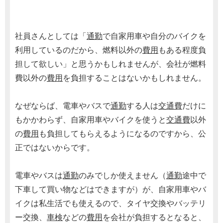
社員さんとしては「
通勤
で自家用車や自分のバイクを
利用しているのだから、燃料以外の
費用
もある程度負
担して欲しい」と思うかもしれませんが、会社が燃料
費以外の
費用
を負担することはないかもしれません。
なぜならば、電車やバスで
通勤
する人は
交通費
だけに
もかかわらず、自家用車やバイクを使うと
交通費
以外
の
費用
も負担してもらえるようになるのですから、公
正ではないからです。
電車やバスは
通勤
のみでしか使えません（
通勤
途中で
下車して買い物などはできますが）が、自家用車やバ
イクは私生活でも使えるので、タイヤ交換やバッテリ
ー交換、
車検
などの
費用
を会社が負担するとなると、