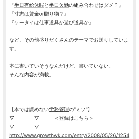
『
半日有給休暇
と
半日欠勤
の組み合わせはダメ？』
『寸志は
賃金
or贈り物？』
『ケータイは仕事道具か遊び道具か』
など、その他盛りだくさんのテーマでお送りしていま
す。
本に書いていそうなんだけど、書いていない。
そんな内容が満載。
【本では読めない
労務管理
の"ミソ"】
▽ ▽ ＜登録はこちら＞
▽ ▽
http://www.growthwk.com/entry/2008/05/26/1254