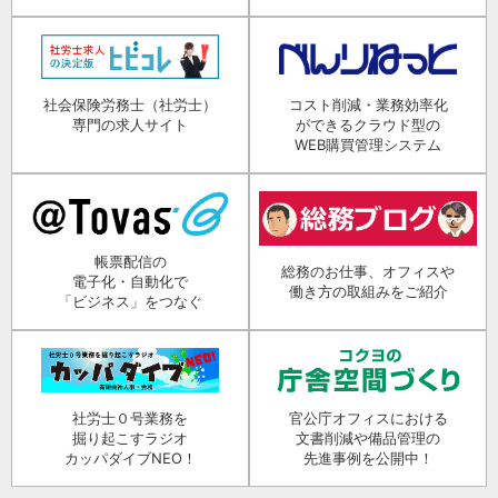
社会保険労務士（社労士）
コスト削減・業務効率化
専門の求人サイト
ができるクラウド型の
WEB購買管理システム
帳票配信の
総務のお仕事、オフィスや
電子化・自動化で
働き方の取組みをご紹介
「ビジネス」をつなぐ
社労士０号業務を
官公庁オフィスにおける
掘り起こすラジオ
文書削減や備品管理の
カッパダイブNEO！
先進事例を公開中！