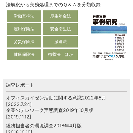
法解釈から実務処理までのＱ＆Ａを分類収録
労働基準法
厚生年金法
雇用保険法
安全衛生法
労災保険法
派遣法
健康保険法
徴収法 ほか
調査レポート
オフィスカイゼン活動に関する意識2022年5月
[2022.7.24]
企業のテレワーク実態調査2019年10月版
[2019.11.12]
総務担当者の環境調査2018年4月版
[2018.10.10]