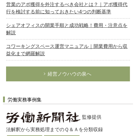
営業のアポ獲得を外注するべき会社とは？｜アポ獲得代
行を検討する前に知っておきたい4つの判断基準
シェアオフィスの開業手順と成功戦略！費用・注意点を
解説
コワーキングスペース運営マニュアル｜開業費用から収
益化まで網羅解説
経営ノウハウの泉へ
労働実務事例集
監修提供
法解釈から実務処理までのＱ＆Ａを分類収録