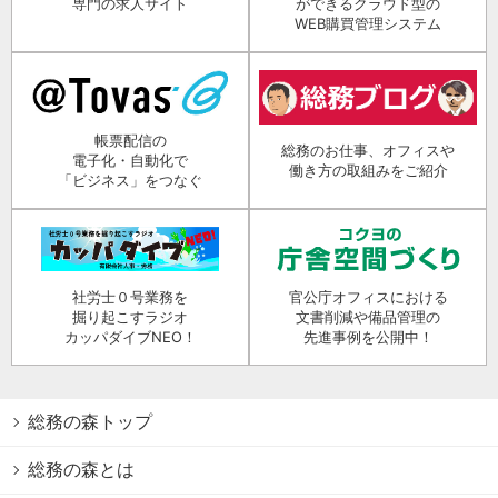
専門の求人サイト
ができるクラウド型の
WEB購買管理システム
帳票配信の
総務のお仕事、オフィスや
電子化・自動化で
働き方の取組みをご紹介
「ビジネス」をつなぐ
社労士０号業務を
官公庁オフィスにおける
掘り起こすラジオ
文書削減や備品管理の
カッパダイブNEO！
先進事例を公開中！
総務の森トップ
総務の森とは