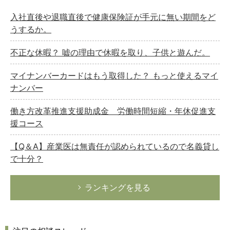
入社直後や退職直後で健康保険証が手元に無い期間をど
うするか。
不正な休暇？ 嘘の理由で休暇を取り、子供と遊んだ。
マイナンバーカードはもう取得した？ もっと使えるマイ
ナンバー
働き方改革推進支援助成金 労働時間短縮・年休促進支
援コース
【Q＆A】産業医は無責任が認められているので名義貸し
で十分？
ランキングを見る