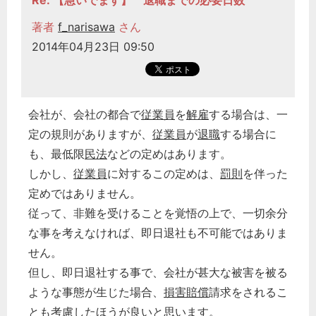
Re: 【急いでます】 退職までの必要日数
著者
f_narisawa
さん
2014年04月23日 09:50
会社が、会社の都合で
従業員
を
解雇
する場合は、一
定の規則がありますが、
従業員
が
退職
する場合に
も、最低限
民法
などの定めはあります。
しかし、
従業員
に対するこの定めは、
罰則
を伴った
定めではありません。
従って、非難を受けることを覚悟の上で、一切余分
な事を考えなければ、即日退社も不可能ではありま
せん。
但し、即日退社する事で、会社が甚大な被害を被る
ような事態が生じた場合、
損害賠償
請求をされるこ
とも考慮したほうが良いと思います。