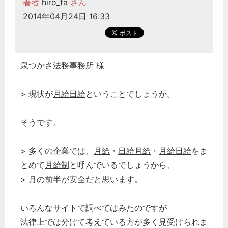
著者
hiro_fa
さん
2014年04月24日 16:33
泉つかさ法務事務所 様
> 現状が
月給日給
ということでしょうか。
どのカテゴリーに投稿しますか？
選択してください
そうです。
労務管理
税務経理
> 多くの企業では、
月給
・
日給月給
・
月給日給
をま
企業法務
とめて
月給制
と呼んでいるでしょうから、
経営の知恵
> 月の前半が安全だと思います。
総務の給湯室
いろんなサイトで調べてはみたのですが
秘書のノウハウ
法律上では分けて考えている方が多く見受けられま
次へ