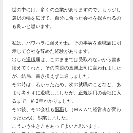
世の中には、多くの企業がありますので、もう少し
選択の幅を広げて、自分に合った会社を探されるの
も良いと思います。
私は、
パワハラ
に耐えかね、その事実を
退職
届に明
示して会社を辞めた経験があります。
出した
退職
届は、このままでは受取れないから書き
換えてくれと、その問題の直属上司に言われました
が、結局、書き換えずに通しました。
その時は、若かったため、次の就職のことなど、あ
まり考えずに
退職
しましたが、正規
採用
の会社に入
るまで、約2年かかりました。
その後、その会社も
退職
し（Ｍ＆Ａで経営者が変わ
ったため)、起業しました。
こういう生き方もあってよいと思います。