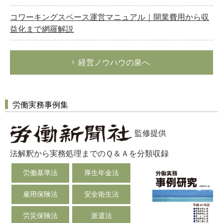
コワーキングスペース運営マニュアル｜開業費用から収
益化まで網羅解説
経営ノウハウの泉へ
労働実務事例集
監修提供
法解釈から実務処理までのＱ＆Ａを分類収録
労働基準法
厚生年金法
雇用保険法
安全衛生法
労災保険法
派遣法