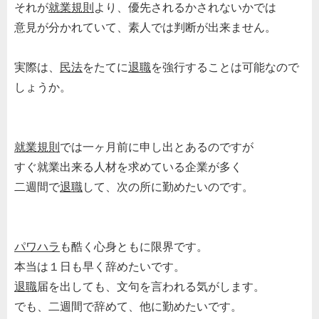
それが
就業規則
より、優先されるかされないかでは
意見が分かれていて、素人では判断が出来ません。
実際は、
民法
をたてに
退職
を強行することは可能なので
しょうか。
就業規則
では一ヶ月前に申し出とあるのですが
すぐ就業出来る人材を求めている企業が多く
二週間で
退職
して、次の所に勤めたいのです。
パワハラ
も酷く心身ともに限界です。
本当は１日も早く辞めたいです。
退職
届を出しても、文句を言われる気がします。
でも、二週間で辞めて、他に勤めたいです。