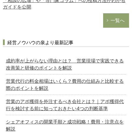
「相談の広場」や「専門家コラム」への投稿方法がわかる
ガイドを公開
一覧へ
経営ノウハウの泉より最新記事
成約率が上がらない理由とは？ 営業現場で実践できる
改善策と研修のポイントを解説
営業代行の料金相場はいくら？費用の仕組みと比較する
際のポイントを解説
営業のアポ獲得を外注するべき会社とは？｜アポ獲得代
行を検討する前に知っておきたい4つの判断基準
シェアオフィスの開業手順と成功戦略！費用・注意点を
解説