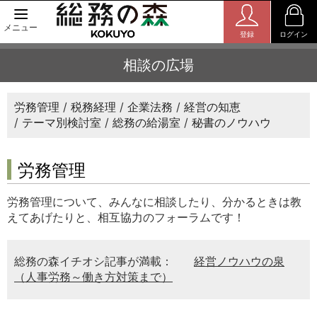
メニュー
登録
ログイン
相談の広場
労務管理
税務経理
企業法務
経営の知恵
テーマ別検討室
総務の給湯室
秘書のノウハウ
労務管理
労務管理について、みんなに相談したり、分かるときは教
えてあげたりと、相互協力のフォーラムです！
総務の森イチオシ記事が満載：
経営ノウハウの泉
（人事労務～働き方対策まで）