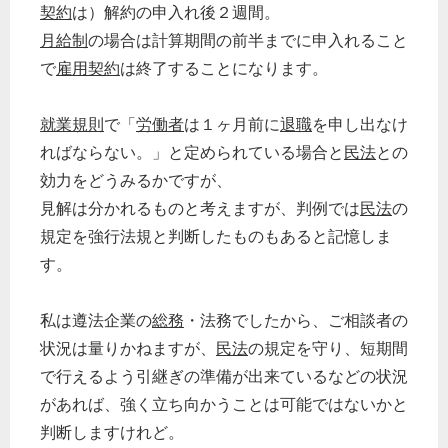
契約
は）解約の申入れ後２週間。
月給制
の場合は計算期間の前半までに申入れること
で
雇用契約
は終了することになります。
就業規則
で「
労働者
は１ヶ月前に
退職
を申し出なけ
ればならない。」と定められている場合と
民法
との
効力をどうみるかですが、
見解は分かれるものと考えますが、判例では
民法
の
規定を強行法規と判断したものもあると記憶しま
す。
私は遵法企業の
総務
・法務でしたから、ご相談者の
状況は量りかねますが、
民法
の規定を守り、短期間
で行えるよう引継ぎの準備が出来ているなどの状況
があれば、強く立ち向かうことは可能ではないかと
判断しますけれど。