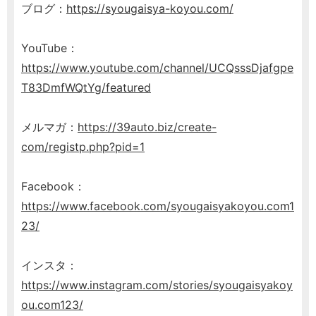
ブログ：
https://syougaisya-koyou.com/
YouTube：
https://www.youtube.com/channel/UCQsssDjafgpe
T83DmfWQtYg/featured
メルマガ：
https://39auto.biz/create-
com/registp.php?pid=1
Facebook：
https://www.facebook.com/syougaisyakoyou.com1
23/
インスタ：
https://www.instagram.com/stories/syougaisyakoy
ou.com123/