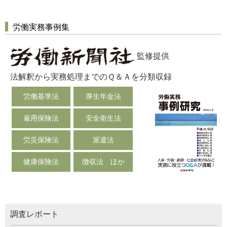
労働実務事例集
監修提供
法解釈から実務処理までのＱ＆Ａを分類収録
労働基準法
厚生年金法
雇用保険法
安全衛生法
労災保険法
派遣法
健康保険法
徴収法 ほか
調査レポート