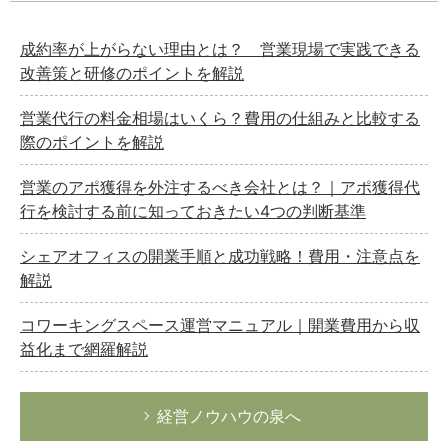
成約率が上がらない理由とは？ 営業現場で実践できる
改善策と研修のポイントを解説
営業代行の料金相場はいくら？費用の仕組みと比較する
際のポイントを解説
営業のアポ獲得を外注するべき会社とは？｜アポ獲得代
行を検討する前に知っておきたい4つの判断基準
シェアオフィスの開業手順と成功戦略！費用・注意点を
解説
コワーキングスペース運営マニュアル｜開業費用から収
益化まで網羅解説
経営ノウハウの泉へ