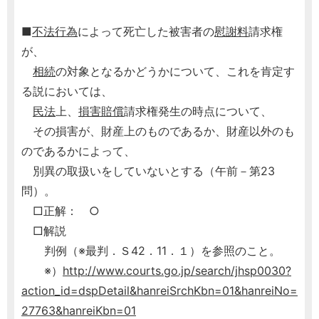
■
不法行為
によって死亡した被害者の
慰謝料
請求権
が、
相続
の対象となるかどうかについて、これを肯定す
る説においては、
民法
上、
損害賠償
請求権発生の時点について、
その損害が、財産上のものであるか、財産以外のも
のであるかによって、
別異の取扱いをしていないとする（午前－第23
問）。
□正解： ○
□解説
判例（※最判．Ｓ42．11．１）を参照のこと。
※）
http://www.courts.go.jp/search/jhsp0030?
action_id=dspDetail&hanreiSrchKbn=01&hanreiNo=
27763&hanreiKbn=01