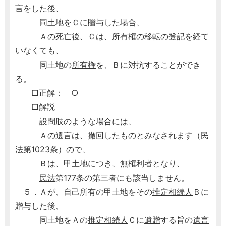
言
をした後、
同土地をＣに贈与した場合、
Ａの死亡後、Ｃは、
所有権の移転
の
登記
を経て
いなくても、
同土地の
所有権
を、Ｂに対抗することができ
る。
□正解： ○
□解説
設問肢のような場合には、
Ａの
遺言
は、撤回したものとみなされます（
民
法
第1023条）ので、
Ｂは、甲土地につき、無権利者となり、
民法
第177条の第三者にも該当しません。
５．Ａが、自己所有の甲土地をその
推定相続人
Ｂに
贈与した後、
同土地をＡの
推定相続人
Ｃに
遺贈
する旨の
遺言