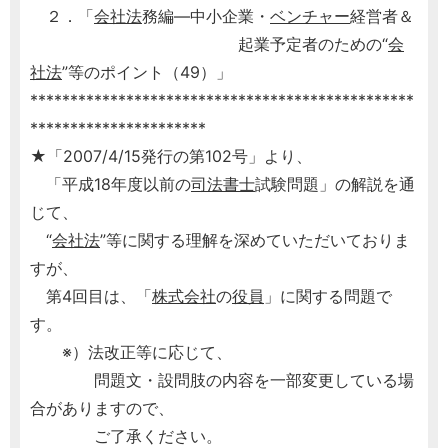
２．「
会社法
務編―中小企業・
ベンチャー
経営者＆
起業予定者のための“
会
社法
”等のポイント（49）」
************************************************
**********************
★「2007/4/15発行の第102号」より、
「平成18年度以前の
司法書士
試験問題」の解説を通
じて、
“
会社法
”等に関する理解を深めていただいておりま
すが、
第4回目は、「
株式会社
の
役員
」に関する問題で
す。
※）法改正等に応じて、
問題文・設問肢の内容を一部変更している場
合がありますので、
ご了承ください。