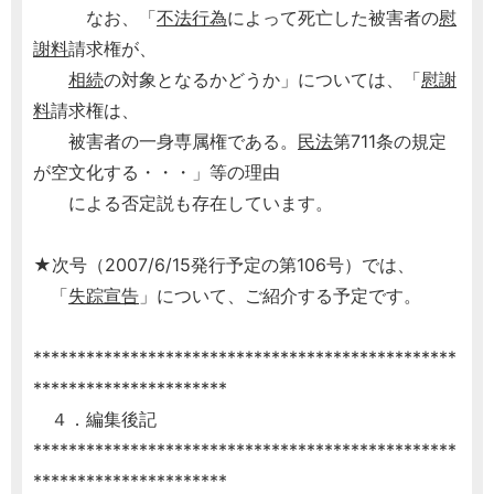
なお、「
不法行為
によって死亡した被害者の
慰
謝料
請求権が、
相続
の対象となるかどうか」については、「
慰謝
料
請求権は、
被害者の一身専属権である。
民法
第711条の規定
が空文化する・・・」等の理由
による否定説も存在しています。
★次号（2007/6/15発行予定の第106号）では、
「
失踪宣告
」について、ご紹介する予定です。
************************************************
**********************
４．編集後記
************************************************
**********************