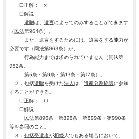
□正解： ×
□解説
遺贈
は、
遺言
によってのみすることができます
（
民法
第964条）。
また、
遺言
をするためには、
遺言
をする能力が
必要です（同法第963条）が、
行為能力までは求められていません（同法第
962条、
第5条・第9条・第13条・第17条）。
２．包括
遺贈
を受けた
法人
は、
遺産分割協議
に参加
することができる。
□正解： ○
□解説
民法
第896条・第898条・第899条・第990条
等を参照のこと。
３．
包括受遺者
が
相続
人でもある場合において、