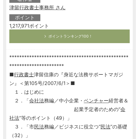
津留行政書士事務所 さん
ポイント
1,217,971ポイント
ポイントランキング100！
************************************************
**********************
■
行政書士
津留信康の『身近な法務サポートマガジ
ン』＜第105号/2007/6/1＞■
１．はじめに
２．「
会社法
務編／中小企業・
ベンチャー
経営者＆
起業予定者のための“
会
社法
”等のポイント（49）」
３．「市
民法
務編／ビジネスに役立つ“
民法
”の基礎
（32）」