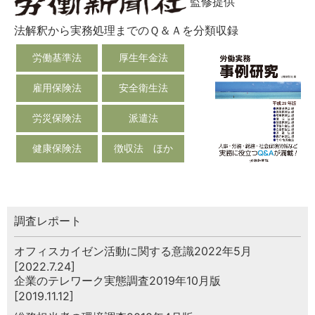
監修提供
法解釈から実務処理までのＱ＆Ａを分類収録
労働基準法
厚生年金法
雇用保険法
安全衛生法
労災保険法
派遣法
健康保険法
徴収法 ほか
調査レポート
オフィスカイゼン活動に関する意識2022年5月
[2022.7.24]
企業のテレワーク実態調査2019年10月版
[2019.11.12]