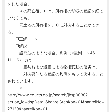
をした場合、
Ａの死亡後、Ｂは、
所有権の移転
の
登記
を経て
いなくても、
同土地の
所有権
を、Ｃに対抗することができ
る。
□正解： ×
□解説
設問肢のような場合、判例（※最判．Ｓ46．
11．16）では、
「贈与および
遺贈
による
物権
変動の優劣は、
対抗要件たる
登記
の具備をもって決する」と
されています。
※）
http://www.courts.go.jp/search/jhsp0030?
action_id=dspDetail&hanreiSrchKbn=01&hanreiNo=
27139&hanreiKbn=01