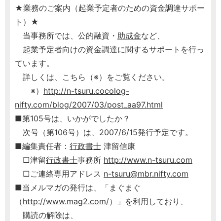
★業務のご案内（起業予定者のための資金調達サポー
ト）★
当事務所では、公的融資・
助成金
など、
起業予定者向けの資金調達に関するサポートを行っ
ています。
詳しくは、こちら（※）をご覧ください。
※）
http://n-tsuru.cocolog-
nifty.com/blog/2007/03/post_aa97.html
■第105号は、いかがでしたか？
次号（第106号）は、2007/6/15発行予定です。
■編集責任者：
行政書士
津留信康
□津留
行政書士
事務所
http://www.n-tsuru.com
□ご連絡専用アドレス
n-tsuru@mbr.nifty.com
■当メルマガの発行は、「まぐまぐ
（
http://www.mag2.com/
）」を利用しており、
購読の解除は、