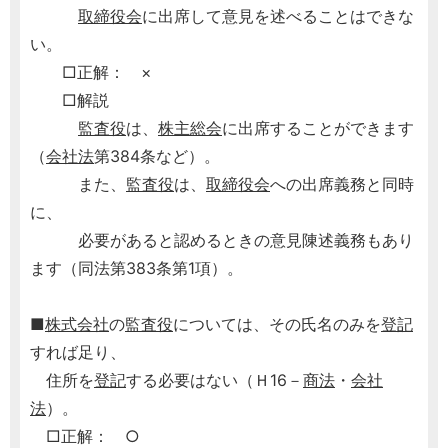
取締役会
に出席して意見を述べることはできな
い。
□正解： ×
□解説
監査役
は、
株主総会
に出席することができます
（
会社法
第384条など）。
また、
監査役
は、
取締役会
への出席義務と同時
に、
必要があると認めるときの意見陳述義務もあり
ます（同法第383条第1項）。
■
株式会社
の
監査役
については、その氏名のみを
登記
すれば足り、
住所を
登記
する必要はない（Ｈ16－
商法
・
会社
法
）。
□正解： ○