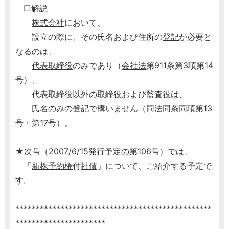
□解説
株式会社
において、
設立の際に、その氏名および住所の
登記
が必要と
なるのは、
代表取締役
のみであり（
会社法
第911条第3項第14
号）、
代表取締役
以外の
取締役
および
監査役
は、
氏名のみの
登記
で構いません（同法同条同項第13
号・第17号）。
★次号（2007/6/15発行予定の第106号）では、
「
新株予約権
付
社債
」について、ご紹介する予定で
す。
************************************************
**********************