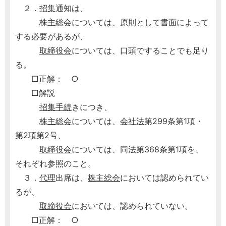
２．
招集
通知は、
株主総会
については、原則として書面によって
する必要があるが、
取締役会
については、口頭ですることでも足り
る。
□正解： ○
□解説
招集手続
きにつき、
株主総会
については、
会社法
第299条第1項・
第2項第2号、
取締役会
については、同法第368条第1項を、
それぞれ参照のこと。
３．
代理
出席は、
株主総会
においては認められてい
るが、
取締役会
においては、認められていない。
□正解： ○