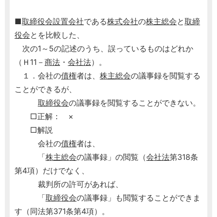
■
取締役会設置会社
である
株式会社
の
株主総会
と
取締
役会
とを比較した、
次の1～5の記述のうち、誤っているものはどれか
（Ｈ11－
商法
・
会社法
）。
１．会社の
債権
者は、
株主総会
の議事録を閲覧する
ことができるが、
取締役会
の議事録を閲覧することができない。
□正解： ×
□解説
会社の
債権
者は、
「
株主総会
の議事録」の閲覧（
会社法
第318条
第4項）だけでなく、
裁判所の許可があれば、
「
取締役会
の議事録」も閲覧することができま
す（同法第371条第4項）。