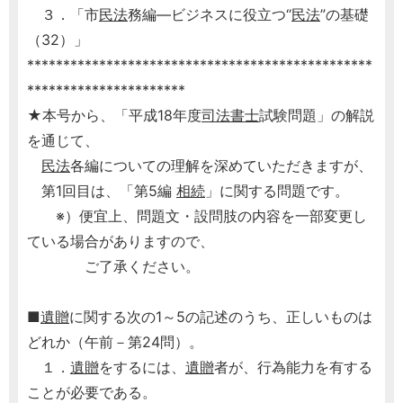
３．「市
民法
務編―ビジネスに役立つ“
民法
”の基礎
（32）」
************************************************
**********************
★本号から、「平成18年度
司法書士
試験問題」の解説
を通じて、
民法
各編についての理解を深めていただきますが、
第1回目は、「第5編
相続
」に関する問題です。
※）便宜上、問題文・設問肢の内容を一部変更し
ている場合がありますので、
ご了承ください。
■
遺贈
に関する次の1～5の記述のうち、正しいものは
どれか（午前－第24問）。
１．
遺贈
をするには、
遺贈
者が、行為能力を有する
ことが必要である。