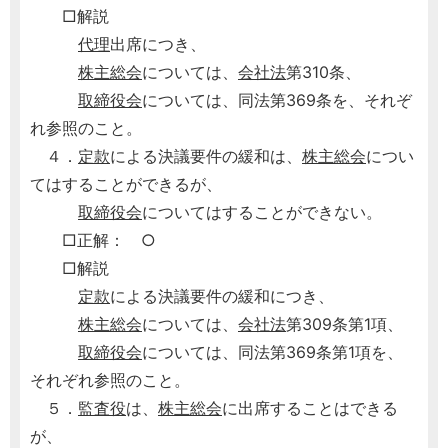
□解説
代理
出席につき、
株主総会
については、
会社法
第310条、
取締役会
については、同法第369条を、それぞ
れ参照のこと。
４．
定款
による決議要件の緩和は、
株主総会
につい
てはすることができるが、
取締役会
についてはすることができない。
□正解： ○
□解説
定款
による決議要件の緩和につき、
株主総会
については、
会社法
第309条第1項、
取締役会
については、同法第369条第1項を、
それぞれ参照のこと。
５．
監査役
は、
株主総会
に出席することはできる
が、