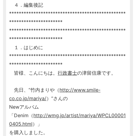
４．編集後記
************************************************
**********************
************************************************
**********************
１．はじめに
************************************************
**********************
皆様、こんにちは。
行政書士
の津留信康です。
先日、“竹内まりや（
http://www.smile-
co.co.jp/mariya/
）”さんの
Newアルバム
「Denim（
http://wmg.jp/artist/mariya/WPCL00001
0405.html
）」
を購入しました。