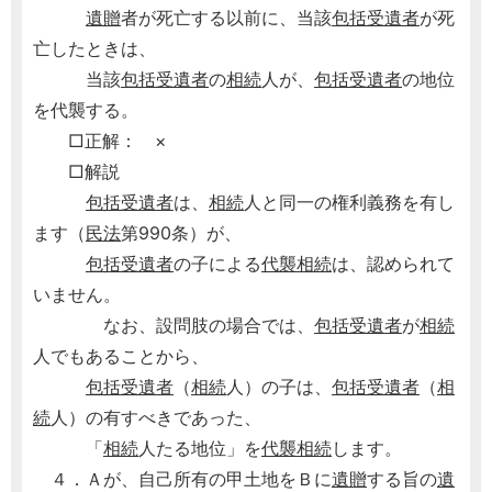
遺贈
者が死亡する以前に、当該
包括受遺者
が死
亡したときは、
当該
包括受遺者
の
相続
人が、
包括受遺者
の地位
を代襲する。
□正解： ×
□解説
包括受遺者
は、
相続
人と同一の権利義務を有し
ます（
民法
第990条）が、
包括受遺者
の子による
代襲相続
は、認められて
いません。
なお、設問肢の場合では、
包括受遺者
が
相続
人でもあることから、
包括受遺者
（
相続
人）の子は、
包括受遺者
（
相
続
人）の有すべきであった、
「
相続
人たる地位」を
代襲相続
します。
４．Ａが、自己所有の甲土地をＢに
遺贈
する旨の
遺