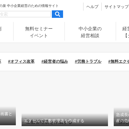
の泉
中小企業経営のための情報サイト
ヘルプ
サイトマップ
別
無料セミナー
中小企業の
経
イベント
経営相談
【
革
#オフィス改革
#経営者の悩み
#労務トラブル
#無料エク
計画書と
急成長
エクセルで工数管理表を作成する
産の危機!