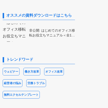
オススメの資料ダウンロードはこちら
非公開: はじめてのオフィス移
転お役立ちマニュアル＜全1…
トレンドワード
ウェビナー
働き方改革
オフィス改革
経営者の悩み
労務トラブル
子
正木 慎也
山口 ヨシカズ
金山 杏佑子
秋
無料エクセルテンプレート