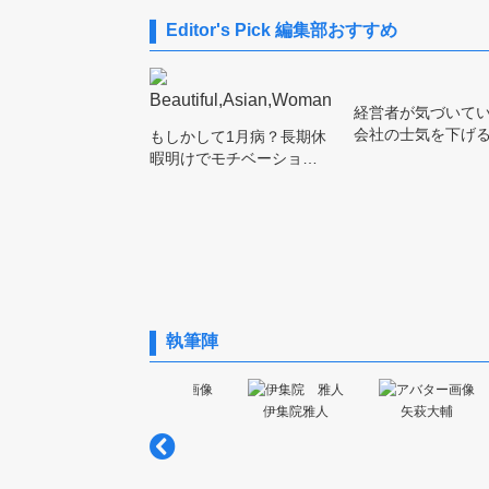
Editor's Pick
編集部おすすめ
経営者が気づいて
会社の士気を下げ
もしかして1月病？長期休
暇明けでモチベーショ…
執筆陣
髙橋 健太
伊集院雅人
矢萩大輔