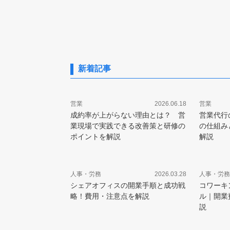
当者必見】自然退職を促すメ
ットは？
新着記事
営業
2026.06.18
営業
成約率が上がらない理由とは？ 営
営業代行
業現場で実践できる改善策と研修の
の仕組み
ポイントを解説
解説
人事・労務
2026.03.28
人事・労務
シェアオフィスの開業手順と成功戦
コワーキ
略！費用・注意点を解説
ル｜開業
説