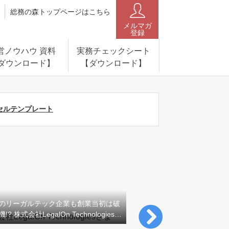
総務の森トップページはこちら
メルマガ
登録
営ノウハウ 資料
実務チェックシート
ダウンロード】
【ダウンロード】
セルテンプレート
のリーガルテック企業も創業当初は破
売上7割減から採用支援で
? 株式会社LegalOn Technologies…
アールナイン代表取締役・