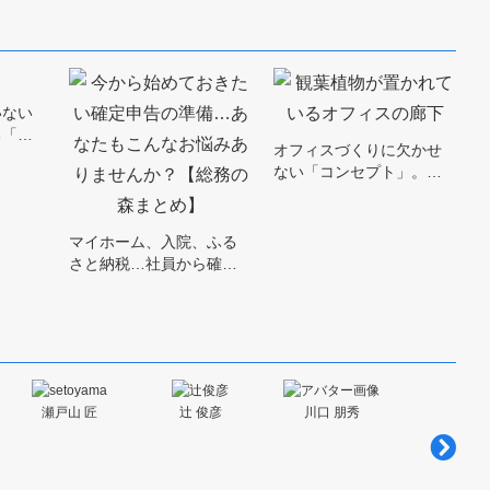
いない
る「…
オフィスづくりに欠かせ
ない「コンセプト」。…
マイホーム、入院、ふる
さと納税…社員から確…
瀬戸山 匠
辻 俊彦
川口 朋秀
松本 久美