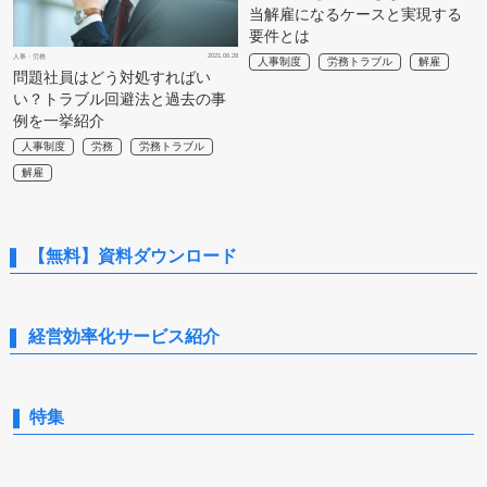
当解雇になるケースと実現する
要件とは
2021.06.28
人事・労務
人事制度
労務トラブル
解雇
問題社員はどう対処すればい
い？トラブル回避法と過去の事
例を一挙紹介
人事制度
労務
労務トラブル
解雇
【無料】資料ダウンロード
経営効率化サービス紹介
特集