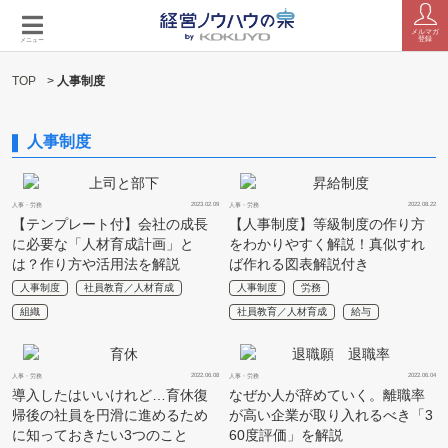
メルマガ
登録
メニュー
TOP
>
人事制度
人事制度
2023.02.09
2022.08.22
人事・労務
人事・労務
【テンプレート付】会社の成長
【人事制度】等級制度の作り方
に必要な「人材育成計画」と
をわかりやすく解説！真似すれ
は？作り方や活用法を解説
ば作れる図表解説付き
人事制度
社員教育／人材育成
人事制度
労務
組織
社員教育／人材育成
給与
2022.06.08
2022.06.04
人事・労務
人事・労務
導入したはいいけれど…育休復
なぜか人が辞めていく。離職率
帰後の社員を円滑に進めるため
が高い企業が取り入れるべき「3
に知っておきたい3つのこと
60度評価」を解説