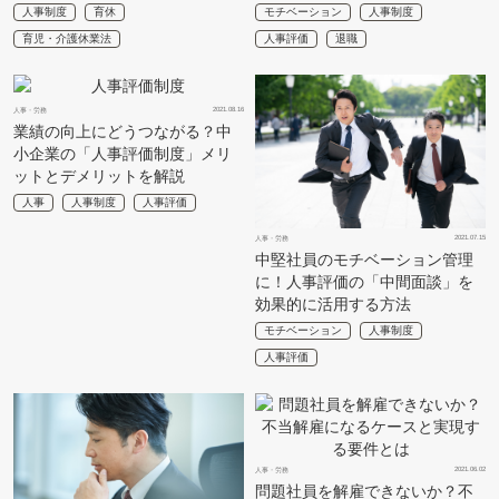
人事制度
育休
モチベーション
人事制度
育児・介護休業法
人事評価
退職
2021.08.16
人事・労務
業績の向上にどうつながる？中
小企業の「人事評価制度」メリ
ットとデメリットを解説
人事
人事制度
人事評価
2021.07.15
人事・労務
中堅社員のモチベーション管理
に！人事評価の「中間面談」を
効果的に活用する方法
モチベーション
人事制度
人事評価
2021.06.02
人事・労務
問題社員を解雇できないか？不