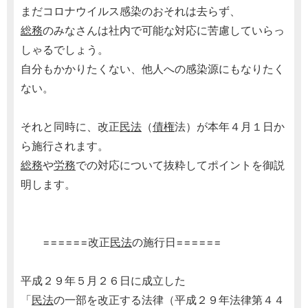
まだコロナウイルス感染のおそれは去らず、
総務
のみなさんは社内で可能な対応に苦慮していらっ
しゃるでしょう。
自分もかかりたくない、他人への感染源にもなりたく
ない。
それと同時に、改正
民法
（
債権
法）が本年４月１日か
ら施行されます。
総務
や
労務
での対応について抜粋してポイントを御説
明します。
======改正
民法
の施行日======
平成２９年５月２６日に成立した
「
民法
の一部を改正する法律（平成２９年法律第４４