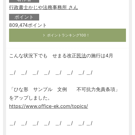
行政書士かじや法務事務所 さん
ポイント
809,474ポイント
ポイントランキング100！
こんな状況下でも せまる改正
民法
の施行は4月
＿/ ＿/ ＿/ ＿/ ＿/ ＿/ ＿/ ＿/
「ひな形 サンプル 文例 不可抗力免責条項」
をアップしました。
https://www.office-ek.com/topics/
＿/ ＿/ ＿/ ＿/ ＿/ ＿/ ＿/ ＿/