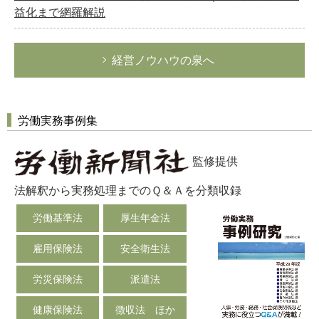
益化まで網羅解説
経営ノウハウの泉へ
労働実務事例集
監修提供
法解釈から実務処理までのＱ＆Ａを分類収録
労働基準法
厚生年金法
雇用保険法
安全衛生法
労災保険法
派遣法
健康保険法
徴収法 ほか