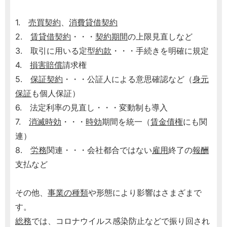
1.
売買契約
、
消費貸借
契約
2.
賃貸借契約
・・・
契約期間
の上限見直しなど
3. 取引に用いる定型
約款
・・・手続きを明確に規定
4.
損害賠償
請求権
5.
保証契約
・・・公証人による意思確認など（
身元
保証
も個人保証）
6. 法定利率の見直し・・・変動制も導入
7.
消滅時効
・・・
時効
期間を統一（
賃金
債権
にも関
連）
8.
労務
関連・・・会社都合ではない
雇用
終了の
報酬
支払など
その他、
事業の種類
や形態により影響はさまざまで
す。
総務
では、コロナウイルス感染防止などで振り回され