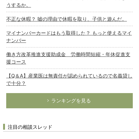
うするか。
不正な休暇？ 嘘の理由で休暇を取り、子供と遊んだ。
マイナンバーカードはもう取得した？ もっと使えるマイ
ナンバー
働き方改革推進支援助成金 労働時間短縮・年休促進支
援コース
【Q＆A】産業医は無責任が認められているので名義貸し
で十分？
ランキングを見る
注目の相談スレッド