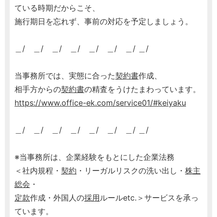
ている時期だからこそ、
施行期日を忘れず、事前の対応を予定しましょう。
＿/ ＿/ ＿/ ＿/ ＿/ ＿/ ＿/ ＿/
当事務所では、実態に合った
契約書
作成、
相手方からの
契約書
の精査をうけたまわっています。
https://www.office-ek.com/service01/#keiyaku
＿/ ＿/ ＿/ ＿/ ＿/ ＿/ ＿/ ＿/
※当事務所は、企業経験をもとにした企業法務
＜社内規程・
契約
・リーガルリスクの洗い出し・
株主
総会
・
定款
作成・外国人の
採用
ルールetc.＞サービスを承っ
ています。