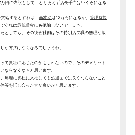
2万円の内訳として、とりあえず店長手当はいくらになる
を支給するとすれば、
基本給
は12万円になるが、
管理監督
内であれば
最低賃金
にも抵触しないでしょう。
したとしても、その後会社側はその特別店長職の無理な扱
いしか方法はなくなるでしょうね。
断って貴社に応じたのかもしれないので、そのデメリット
いとならなくなると思います。
由、無理に貴社に入社しても処遇面では良くならないこと
条件等を話し合った方が良いかと思います。
どのカテゴリーに投稿しますか？
選択してください
労務管理
税務経理
企業法務