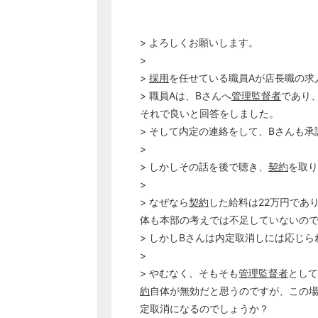
> よろしくお願いします。
>
>
採用
を任せている職員Aが店長職の求
> 職員Aは、Bさんへ
管理監督者
であり
それで良いと回答をしました。
> そして内定の連絡をして、Bさんも
>
> しかしその話を後で聴き、
契約
を取り
>
> なぜなら
契約
した給料は22万円であ
体も本部の考えでは不足していないの
> しかしBさんは内定取消しには応じ
>
> やむなく、そもそも
管理監督者
として
約
自体が無効だと思うのですが、この
定取消になるのでしょうか？