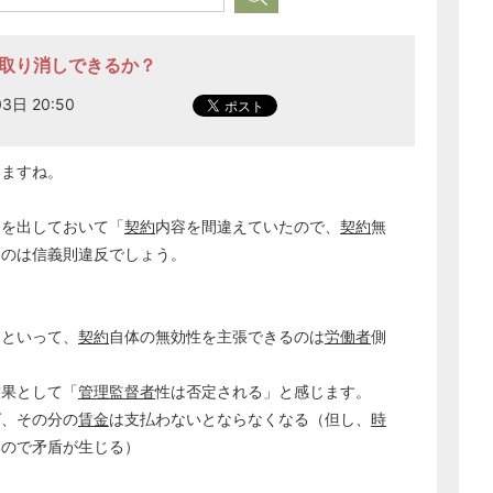
定取り消しできるか？
3日 20:50
いますね。
定を出しておいて「
契約
内容を間違えていたので、
契約
無
うのは信義則違反でしょう。
？
らといって、
契約
自体の無効性を主張できるのは
労働者
側
結果として「
管理監督者
性は否定される」と感じます。
ば、その分の
賃金
は支払わないとならなくなる（但し、
時
いので矛盾が生じる）