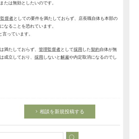
または無効としたいのです。
理監督者
としての要件を満たしておらず、店長職自体も本部の
になることを恐れています。
と言っています。
は満たしておらず、
管理監督者
として
採用
した
契約
自体が無
は成立しており、
採用
しないと
解雇
や内定取消になるのでし
相談を新規投稿する