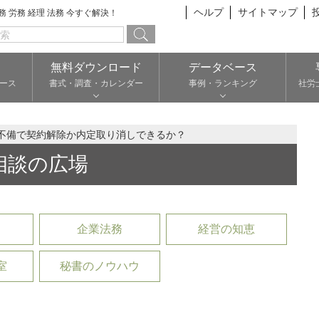
ヘルプ
サイトマップ
総務 労務 経理 法務 今すぐ解決！
無料ダウンロード
データベース
ース
書式・調査・カレンダー
事例・ランキング
社労
不備で契約解除か内定取り消しできるか？
相談の広場
企業法務
経営の知恵
室
秘書のノウハウ