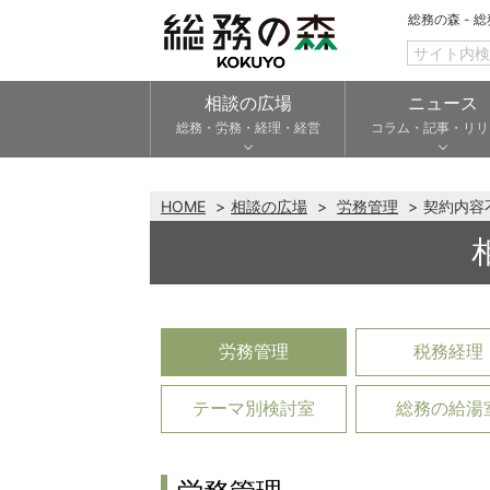
総務の森 - 
相談の広場
ニュース
総務・労務・経理・経営
コラム・記事・リリ
HOME
相談の広場
労務管理
契約内容
労務管理
税務経理
テーマ別検討室
総務の給湯