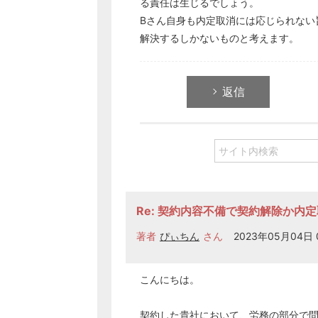
る責任は生じるでしょう。
Bさん自身も内定取消には応じられない
解決するしかないものと考えます。
返信
Re: 契約内容不備で契約解除か内
著者
ぴぃちん
さん
2023年05月04日 
こんにちは。
契約
した貴社において、
労務
の部分で