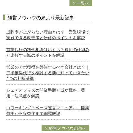
一覧へ
経営ノウハウの泉より最新記事
成約率が上がらない理由とは？ 営業現場で
実践できる改善策と研修のポイントを解説
営業代行の料金相場はいくら？費用の仕組み
と比較する際のポイントを解説
営業のアポ獲得を外注するべき会社とは？｜
アポ獲得代行を検討する前に知っておきたい
4つの判断基準
シェアオフィスの開業手順と成功戦略！費
用・注意点を解説
コワーキングスペース運営マニュアル｜開業
費用から収益化まで網羅解説
経営ノウハウの泉へ