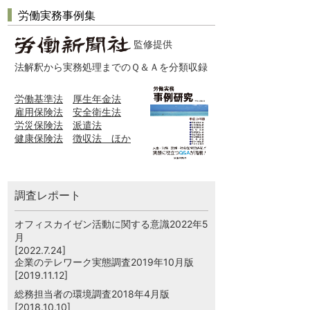
労働実務事例集
監修提供
法解釈から実務処理までのＱ＆Ａを分類収録
労働基準法
厚生年金法
雇用保険法
安全衛生法
労災保険法
派遣法
健康保険法
徴収法 ほか
調査レポート
オフィスカイゼン活動に関する意識2022年5
月
[2022.7.24]
企業のテレワーク実態調査2019年10月版
[2019.11.12]
総務担当者の環境調査2018年4月版
[2018.10.10]