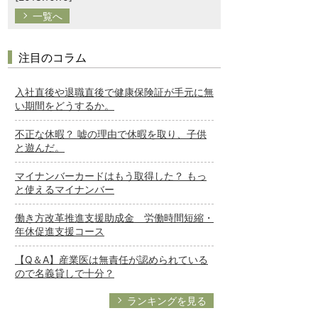
一覧へ
注目のコラム
入社直後や退職直後で健康保険証が手元に無
い期間をどうするか。
不正な休暇？ 嘘の理由で休暇を取り、子供
と遊んだ。
マイナンバーカードはもう取得した？ もっ
と使えるマイナンバー
働き方改革推進支援助成金 労働時間短縮・
年休促進支援コース
【Q＆A】産業医は無責任が認められている
ので名義貸しで十分？
ランキングを見る