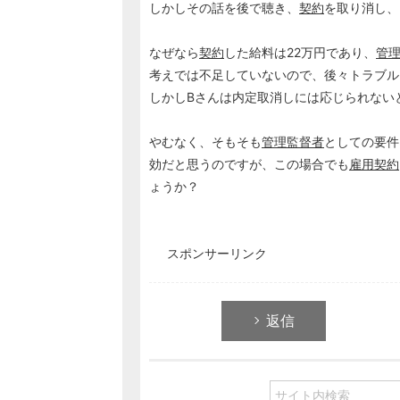
しかしその話を後で聴き、
契約
を取り消し、
なぜなら
契約
した給料は22万円であり、
管
考えでは不足していないので、後々トラブル
しかしBさんは内定取消しには応じられない
やむなく、そもそも
管理監督者
としての要件
効だと思うのですが、この場合でも
雇用契約
ょうか？
スポンサーリンク
返信