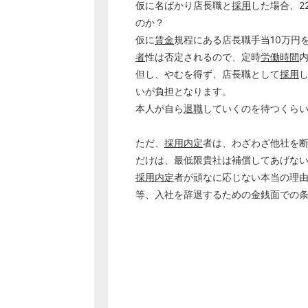
仮に名ばかり店長職と
採用
した場合、2
のか？
仮に
賃金
規程にある店長職手当10万円
者
性は否定されるので、定時
労働時間
但し、やむを得ず、店長職として
採用
いが負担となります。
本人が自ら
退職
していくのを待つくら
ただ、
採用内定
者は、わざわざ他社を
だけは、最低限貴社は補償してあげな
採用内定
者が頑なに応じない本当の理
等、入社を辞退するための金銭面での