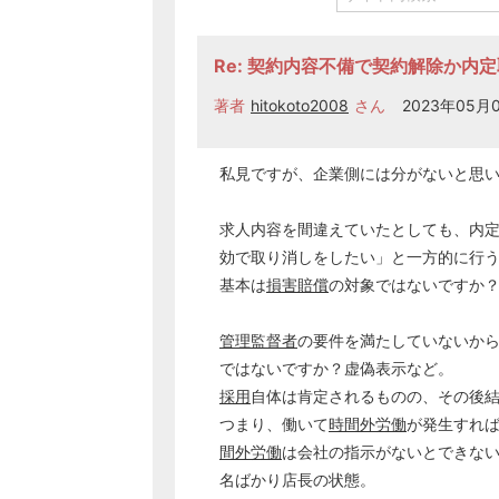
Re: 契約内容不備で契約解除か内
著者
hitokoto2008
さん
2023年05月0
私見ですが、企業側には分がないと思
求人内容を間違えていたとしても、内
効で取り消しをしたい」と一方的に行
基本は
損害賠償
の対象ではないですか
管理監督者
の要件を満たしていないか
ではないですか？虚偽表示など。
採用
自体は肯定されるものの、その後
つまり、働いて
時間外労働
が発生すれ
間外労働
は会社の指示がないとできな
名ばかり店長の状態。