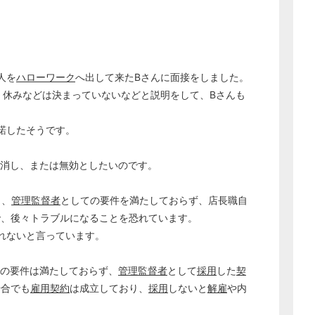
経営の知恵
総務の給湯室
秘書のノウハウ
人を
ハローワーク
へ出して来たBさんに面接をしました。
次へ
、休みなどは決まっていないなどと説明をして、Bさんも
承諾したそうです。
消し、または無効としたいのです。
り、
管理監督者
としての要件を満たしておらず、店長職自
で、後々トラブルになることを恐れています。
られないと言っています。
の要件は満たしておらず、
管理監督者
として
採用
した
契
場合でも
雇用契約
は成立しており、
採用
しないと
解雇
や内