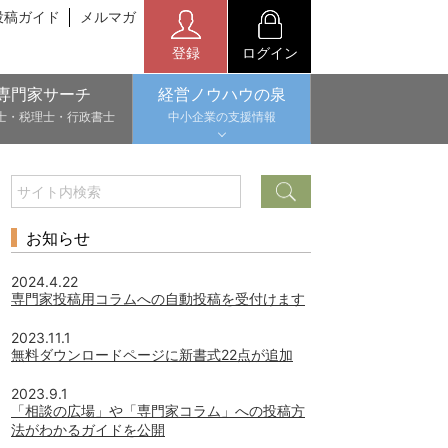
投稿ガイド
メルマガ
登録
ログイン
専門家サーチ
経営ノウハウの泉
士・税理士・行政書士
中小企業の支援情報
お知らせ
2024.4.22
専門家投稿用コラムへの自動投稿を受付けます
2023.11.1
無料ダウンロードページに新書式22点が追加
2023.9.1
「相談の広場」や「専門家コラム」への投稿方
法がわかるガイドを公開