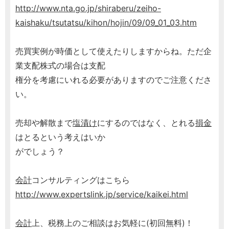
http://www.nta.go.jp/shiraberu/zeiho-
kaishaku/tsutatsu/kihon/hojin/09/09_01_03.htm
売買実例が時価として使えたりしますからね。ただ企
業支配株式の場合は支配
権分を考慮にいれる必要がありますのでご注意くださ
い。
売却や解散まで
塩漬け
にするのではなく、とれる
損金
はとるという考えはいか
がでしょう？
会計
コンサルティングはこちら
http://www.expertslink.jp/service/kaikei.html
会計
上、税務上のご相談はお気軽に(初回無料)！