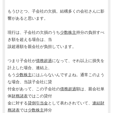
もうひとつ、子会社の欠損。結構多くの会社さんに影
響があると思います。
現行は、子会社の欠損のうち
少数株主
持分の負担すべ
き額を超える場合は、当
該超過額を親会社が負担しています。
つまり子会社が
債務超過
になって、それ以上に損失を
計上した場合、連結上、
もう
少数株主
にはふらないんですよね。通常このよう
な場合、当該子会社に貸
付金があって、この子会社の
債務超過
額は、親会社単
体
財務諸表
ではこの貸付
金に対する
貸倒引当金
として表わされていて、
連結財
務諸表
では
少数株主
持分