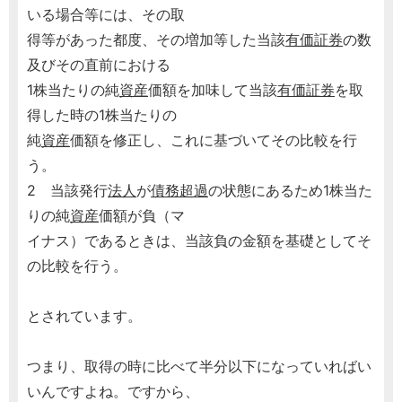
いる場合等には、その取
得等があった都度、その増加等した当該
有価証券
の数
及びその直前における
1株当たりの純
資産
価額を加味して当該
有価証券
を取
得した時の1株当たりの
純
資産
価額を修正し、これに基づいてその比較を行
う。
2 当該発行
法人
が
債務超過
の状態にあるため1株当た
りの純
資産
価額が負（マ
イナス）であるときは、当該負の金額を基礎としてそ
の比較を行う。
とされています。
つまり、取得の時に比べて半分以下になっていればい
いんですよね。ですから、