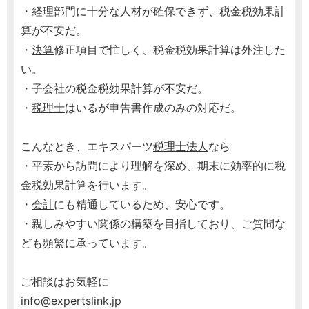
・経理部門に十分な人材が確保できず、税金税効果計
算が不安だ。
・
決算
修正項目で忙しく、税金税効果計算は外注した
い。
・子会社の税金税効果計算が不安だ。
・
税理士
はいるが申告書作成のみの対応だ。
こんなとき、エキスパーツ
税理士
法人
なら
・平素から訪問により理解を深め、期末に効率的に税
金税効果計算を行います。
・
会計
にも精通しているため、安心です。
・親しみやすい関係の構築を目指しており、ご質問な
ども頻繁に承っています。
ご相談はお気軽に
info@expertslink.jp