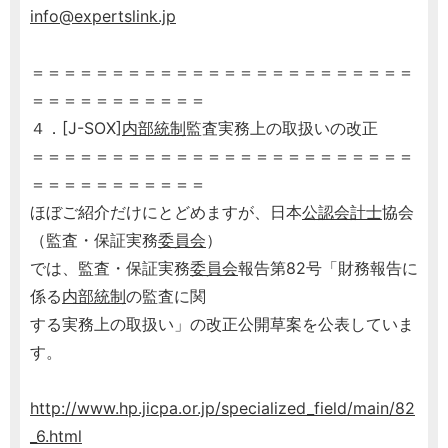
info@expertslink.jp
＝＝＝＝＝＝＝＝＝＝＝＝＝＝＝＝＝＝＝＝＝＝＝＝
＝＝＝＝＝＝＝＝＝＝＝
４．[J-SOX]
内部統制
監査実務上の取扱いの改正
＝＝＝＝＝＝＝＝＝＝＝＝＝＝＝＝＝＝＝＝＝＝＝＝
＝＝＝＝＝＝＝＝＝＝＝
ほぼご紹介だけにとどめますが、日本
公認会計士
協会
（監査・保証実務
委員会
）
では、監査・保証実務
委員会
報告第82号「財務報告に
係る
内部統制
の監査に関
する実務上の取扱い」の改正公開草案を公表していま
す。
http://www.hp.jicpa.or.jp/specialized_field/main/82
_6.html