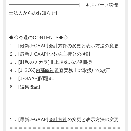
━━━━━━━━━━━━━━━[エキスパーツ
税理
士
法人
からのお知らせ]━
◆◇今週のCONTENTS◆◇
１．[最新J-GAAP]
会計方針
の変更と表示方法の変更
２．[最新J-GAAP]
少数株主
持分の検討
３．[財務のチカラ]非上場株式の
評価損
４．[J-SOX]
内部統制
監査実務上の取扱いの改正
５．[J-GAAP]問題40
６．[編集後記]
＝＝＝＝＝＝＝＝＝＝＝＝＝＝＝＝＝＝＝＝＝＝＝＝
＝＝＝＝＝＝＝＝＝＝＝
１．[最新J-GAAP]
会計方針
の変更と表示方法の変更
＝＝＝＝＝＝＝＝＝＝＝＝＝＝＝＝＝＝＝＝＝＝＝＝