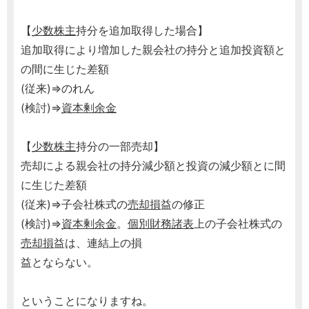
【
少数株主
持分を追加取得した場合】
追加取得により増加した親会社の持分と追加投資額と
の間に生じた差額
(従来)⇒のれん
(検討)⇒
資本剰余金
【
少数株主
持分の一部売却】
売却による親会社の持分減少額と投資の減少額とに間
に生じた差額
(従来)⇒子会社株式の
売却損
益の修正
(検討)⇒
資本剰余金
。
個別財務諸表
上の子会社株式の
売却損
益は、連結上の損
益とならない。
ということになりますね。