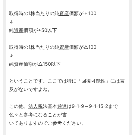
取得時の1株当たりの純
資産
価額が＋100
↓
純
資産
価額が+50以下
取得時の1株当たりの純
資産
価額が△100
↓
純
資産
価額が△150以下
ということです。ここでは特に「回復可能性」には言
及がないですよね。
この他、
法人税
法基本
通達
は9-1-9～9-1-15-2まで
色々と参考になることが書
いてありますのでご参考ください。