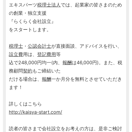
エキスパーツ
税理士
法人
では、起業家の皆さまのため
の創業・独立支援
『らくらく会社設立』
をスタートします。
税理士
・
公認会計士
が直接面談、アドバイスを行い、
設立費
用は、
登記
費用
等
込で248,000円均一(内、
報酬
は46,000円)。また、税
務顧問
契約
もご締結いた
だける場合は、
報酬
一か月分を無料とさせていただき
ます！
詳しくはこちら
http://kaisya-start.com/
読者の皆さまで会社設立をお考えの方は、是非ご検討