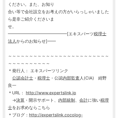
ください。また、お知り
合い等で会社設立をお考えの方がいらっしゃいました
ら是非ご紹介くださいま
せ。
━━━━━━━━━━━━━━[エキスパーツ
税理士
法人
からのお知らせ]━━
～～～～～～～～～～～～～～～～～～～～～～～～
～～～～～～～～～～
＊発行人： エキスパーツリンク
公認会計士
・
税理士
・公認
内部監査
人(CIA) 紺野
良一
＊URL：
http://www.expertslink.jp
→
決算
・開示サポート、
内部統制
、
会計
に強い
税理
士
をお求めならこちら
＊ブログ：
http://expertslink.cocolog-