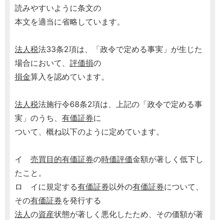
読みやすいように条文の
本文を適当に省略しています。
法人税
法33条2項は、「政令で定める事実」が生じた
場合において、
評価損
の
損金
算入を認めています。
法人税
法施行令68条2項は、上記の「政令で定める事
実」のうち、
有価証券
に
ついて、概ね以下のように定めています。
イ
売買目的有価証券
の
時価評価
金額が著しく低下し
たこと。
ロ イに規定する
有価証券
以外の
有価証券
について、
その
有価証券
を発行する
法人
の
資産
状態が著しく悪化したため、その価額が著