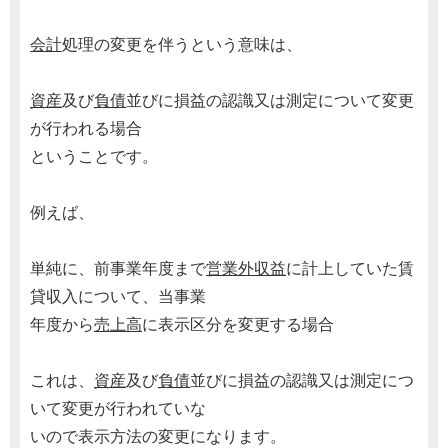
会計
処理の変更を伴うという意味は、
資産
及び
負債
並びに損益の認識又は測定について変更
が行われる場合
ということです。
例えば、
単純に、前事業年度まで
営業外収益
に計上していた賃
貸収入について、当事業
年度から
売上高
に表示区分を変更する場合
これは、
資産
及び
負債
並びに損益の認識又は測定につ
いて変更が行われていな
いので表示方法の変更になります。