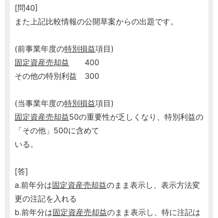
[問40]
また上記比較情報の公開草案からの出題です。
(前事業年度の
特別損益
項目)
固定資産売却益
400
その他の特別利益 300
(当事業年度の
特別損益
項目)
固定資産売却益
50の重要性が乏しくなり、特別利益の
「その他」500に含めて
いる。
[答]
a.前年分は
固定資産売却益
のまま表示し、表示方法変
更の注記を入れる
b.前年分は
固定資産売却益
のまま表示し、特に注記は