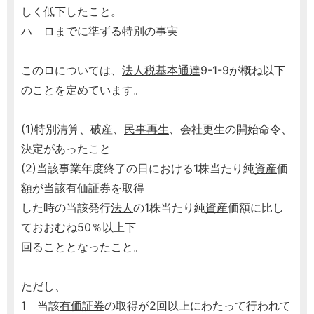
しく低下したこと。
ハ ロまでに準ずる特別の事実
このロについては、
法人税基本通達
9-1-9が概ね以下
のことを定めています。
(1)特別清算、破産、
民事再生
、会社更生の開始命令、
決定があったこと
(2)当該事業年度終了の日における1株当たり純
資産
価
額が当該
有価証券
を取得
した時の当該発行
法人
の1株当たり純
資産
価額に比し
ておおむね50％以上下
回ることとなったこと。
ただし、
1 当該
有価証券
の取得が2回以上にわたって行われて