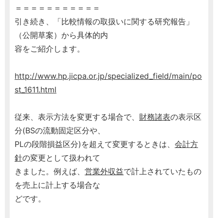
＝＝＝＝＝＝＝＝＝＝＝
引き続き、「比較情報の取扱いに関する研究報告」
（公開草案）から具体的内
容をご紹介します。
http://www.hp.jicpa.or.jp/specialized_field/main/po
st_1611.html
従来、表示方法を変更する場合で、
財務諸表
の表示区
分(BSの流動固定区分や、
PLの段階損益区分)を超えて変更するときは、
会計方
針
の変更として扱われて
きました。例えば、
営業外収益
で計上されていたもの
を売上に計上する場合な
どです。