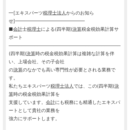
━[エキスパーツ
税理士
法人
からのお知ら
せ]━━━━━━━━━━━━━━━
■
会計
士
税理士
による(四半期)
決算
税金税効果計算サ
ポート
───────────────────────────────────
(四半期)
決算
時の税金税効果計算は複雑な計算を伴
い、上場会社、その子会社
の
決算
のなかでも高い専門性が必要とされる業務で
す。
私たちエキスパーツ
税理士
法人
では、この(四半期)
決
算
時の税金税効果計算を
支援しています。
会計
にも税務にも精通したエキスパ
ートとして貴社の業務を
強力にサポートします。