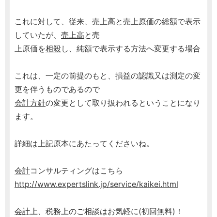
これに対して、従来、
売上高
と
売上原価
の総額で表示
していたが、
売上高
と売
上原価を
相殺
し、純額で表示する方法へ変更する場合
これは、一定の前提のもと、損益の認識又は測定の変
更を伴うものであるので
会計方針
の変更として取り扱われるということになり
ます。
詳細は上記原本にあたってくださいね。
会計
コンサルティングはこちら
http://www.expertslink.jp/service/kaikei.html
会計
上、税務上のご相談はお気軽に(初回無料)！