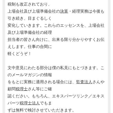
税制も改正されており、
上場会社及び上場準備会社の
決算
・経理実務は今後も
引き続き、目まぐるしく
変化していきます。これらのエッセンスを、上場会社
及び上場準備会社の経理
担当者の皆さん向けに、出来る限り分かりやすくお伝
えします。仕事の合間に
軽くどうぞ！
文中意見にわたる部分は僕の私見にもとづきます。こ
のメールマガジンの情報
をもとに実務に適用される場合には、
監査法人
さんや
顧問
税理士
さん等にご確
認ください。もちろん、エキスパーツリンク／エキス
パーツ
税理士
法人
でもま
ずは無料で検討させていただきます。