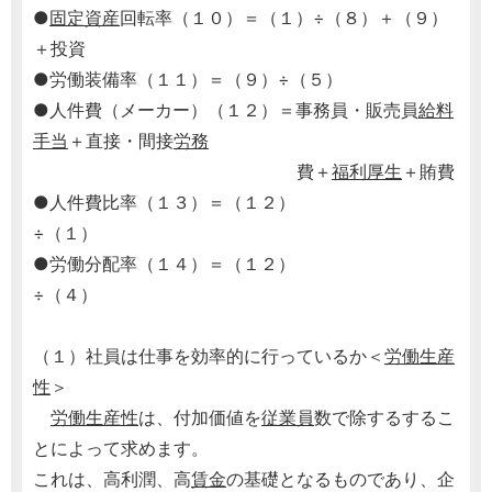
●
固定資産
回転率（１０）＝（１）÷（８）＋（９）
＋投資
●労働装備率（１１）＝（９）÷（５）
●人件費（メーカー）（１２）＝事務員・販売員
給料
手当
＋直接・間接
労務
費＋
福利厚生
＋賄費
●人件費比率（１３）＝（１２）
÷（１）
●労働分配率（１４）＝（１２）
÷（４）
（１）社員は仕事を効率的に行っているか＜
労働生産
性
＞
労働生産性
は、付加価値を
従業員
数で除するするこ
とによって求めます。
これは、高利潤、高
賃金
の基礎となるものであり、企