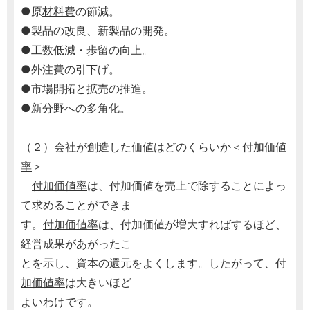
●原
材料費
の節減。
●製品の改良、新製品の開発。
●工数低減・歩留の向上。
●外注費の引下げ。
●市場開拓と拡売の推進。
●新分野への多角化。
（２）会社が創造した価値はどのくらいか＜
付加価値
率
＞
付加価値率
は、付加価値を売上で除することによっ
て求めることができま
す。
付加価値率
は、付加価値が増大すればするほど、
経営成果があがったこ
とを示し、
資本
の還元をよくします。したがって、
付
加価値率
は大きいほど
よいわけです。