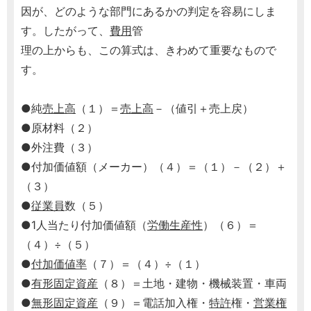
因が、どのような部門にあるかの判定を容易にしま
す。したがって、
費用
管
理の上からも、この算式は、きわめて重要なもので
す。
●純
売上高
（１）＝
売上高
－（値引＋売上戻）
●原材料（２）
●外注費（３）
●付加価値額（メーカー）（４）＝（１）－（２）＋
（３）
●
従業員
数（５）
●1人当たり付加価値額（
労働生産性
）（６）＝
（４）÷（５）
●
付加価値率
（７）＝（４）÷（１）
●
有形固定資産
（８）＝土地・建物・機械装置・車両
●
無形固定資産
（９）＝電話加入権・
特許
権・
営業権