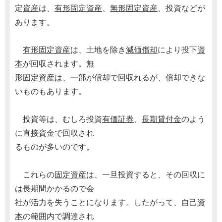
定
資産
は、
有形固定資産
、
無形固定資産
、投資などが
あります。
有形固定資産
は、土地を除き
減価償却
により投下
資
本
が回収されます。無
形
固定資産
は、一部が償却で回収れるが、償却できな
いものもあります。
投資等は、むしろ投資
有価証券
、
長期貸付金
のよう
に直接資金で回収され
るものが多いのです。
これらの
固定資産
は、一旦投資すると、その回収に
は長期間かかるので会
社が活力を失うことになります。したがって、自己
資
本
の範囲内で調達され