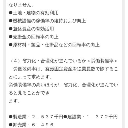
なりません。
●土地・建物の有効利用
●機械設備の稼働率の維持および向上
●
遊休資産
の有効活用
●
売掛金
の回転率の向上
●原材料・製品・仕掛品などの回転率の向上
（４）省力化・合理化が進んでいるか＜労働装備率＞
労働装備率は、
有形固定資産
を
従業員
数で除するこ
とによって求めます。
労働装備率の高いほうが、省力化、合理化が進んでい
ると見ることができ
ます。
●製造業：２．５３７千円●建設業：１．３７２千円
●卸売業：６．４９６