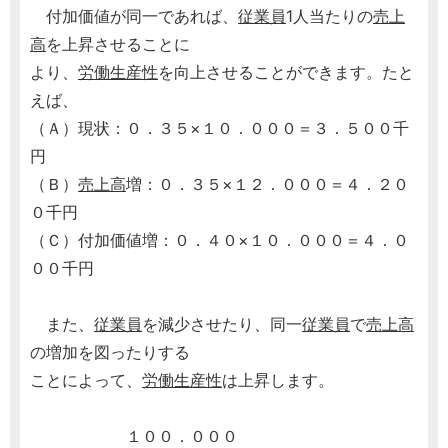
付加価値が同一であれば、
従業員
1人当たりの
売上
高
を上昇させることに
より、
労働生産性
を向上させることができます。たと
えば、
（Ａ）現状：０．３５×１０．０００＝３．５００千
円
（Ｂ）
売上高
増：０．３５×１２．０００＝４．２０
０千円
（Ｃ）付加価値増：０．４０×１０．０００＝４．０
００千円
また、
従業員
を減少させたり、同一
従業員
で
売上高
の増加を図ったりする
ことによって、
労働生産性
は上昇します。
１００．０００