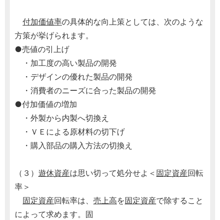
付加価値率
の具体的な向上策としては、次のような
方策が挙げられます。
●売値の引上げ
・加工度の高い製品の開発
・デザインの優れた製品の開発
・消費者のニーズに合った製品の開発
●付加価値の増加
・外製から内製へ切換え
・ＶＥによる原材料の切下げ
・購入部品の購入方法の切換え
（３）
遊休資産
は思い切って処分せよ＜
固定資産
回転
率＞
固定資産
回転率は、
売上高
を
固定資産
で除すること
によって求めます。固