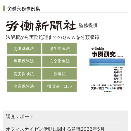
労働実務事例集
監修提供
法解釈から実務処理までのＱ＆Ａを分類収録
労働基準法
厚生年金法
雇用保険法
安全衛生法
労災保険法
派遣法
健康保険法
徴収法 ほか
調査レポート
オフィスカイゼン活動に関する意識2022年5月