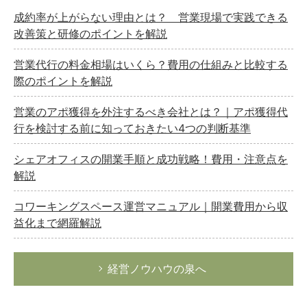
成約率が上がらない理由とは？ 営業現場で実践できる
改善策と研修のポイントを解説
営業代行の料金相場はいくら？費用の仕組みと比較する
際のポイントを解説
営業のアポ獲得を外注するべき会社とは？｜アポ獲得代
行を検討する前に知っておきたい4つの判断基準
シェアオフィスの開業手順と成功戦略！費用・注意点を
解説
コワーキングスペース運営マニュアル｜開業費用から収
益化まで網羅解説
経営ノウハウの泉へ