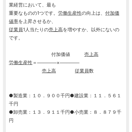
業経営において、最も
重要なものの1つです。
労働生産性
の向上は、
付加価
値率
を上昇させるか、
従業員
1人当たりの
売上高
を増やすか、以外にないの
です。
付加価値
売上高
労働生産性
＝──────×──────
売上高
従業員
数
●製造業：１０．９００千円●建設業：１１．５６１
千円
●卸売業：１３．９１１千円●小売業：８．８７９千
円