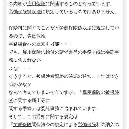
の内容が
雇用保険
に関連するものとなっています。
労働保険徴収法
に規定しているものではありません。
保険料
に関することだと
労働保険徴収法
に規定してい
るので、
労働保険
事務組合への通知も可能・・・
でも、
雇用保険
の給付の
請求書
等の事務手続は委託事
務に含まれない
よな・・・
そうすると、
被保険者
資格の確認の通知、これはでき
るのかな？
なんて考えてしまいそうですが、「
雇用保険
の
被保険
者
に関する届出等に
関する手続」は委託事務に含まれています。
そして、この通知に関する規定は
「
労働保険
関係法令の規定による
労働保険
料の納入の