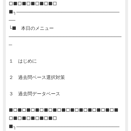
□■□■□■□■□■□
■┐────────────────────────────────
──
└■ 本日のメニュー
───────────────────────────────────
─
１ はじめに
２ 過去問ベース選択対策
３ 過去問データベース
■□■□■□■□■□■□■□■□■□■□■□■□■
□■□■□■□■□■□
■┐────────────────────────────────