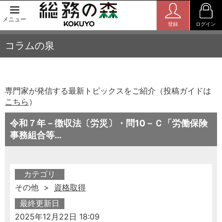
メニュー
登録
ログイン
コラムの泉
専門家が発信する最新トピックスをご紹介（投稿ガイドは
こちら
）
令和７年－徴収法〔労災〕・問10－Ｃ「労働保険
事務組合等…
カテゴリ
その他 >
資格取得
最終更新日
2025年12月22日 18:09