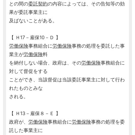
との間の
委託契約
の内容によっては、その告知等の効
果が委託事業主に
及ばないことがある。
【 Ｈ17－雇保10－Ｄ 】
労働保険
事務組合に
労働保険
事務の処理を委託した事
業主が
労働保険
料
を納付しない場合、政府は、その
労働保険
事務組合に
対して督促をする
ことができ、当該督促は当該委託事業主に対して行わ
れたものとみな
される。
【 Ｈ13－雇保８－Ｅ 】
政府が、
労働保険
事務組合に
労働保険
事務の処理を委
託した事業主に