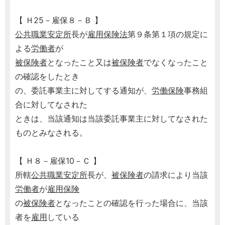
【 Ｈ25－雇保８－Ｂ 】
公共職業安定所
長が
雇用保険法
第９条第１項の規定に
よる
労働者
が
被保険者
となったこと又は
被保険者
でなくなったこと
の確認をしたとき
の、委託事業主に対してする通知が、
労働保険
事務組
合に対してなされた
ときは、当該通知は当該委託事業主に対してなされた
ものとみなされる。
【 Ｈ８－雇保10－Ｃ 】
所轄
公共職業安定所
長が、
被保険者
の請求により当該
労働者
が
雇用保険
の
被保険者
となったことの確認を行った場合に、当該
者を
雇用
している