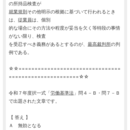
の所持品検査が
就業規則
その他明示の根拠に基づいて行われるとき
は、
従業員
は、個別
的な場合にその方法や程度が妥当を欠く等特段の事情
がない限り、検査
を受忍すべき義務があるとするのが、
最高裁判所
の判
例である。
☆☆================================
======================☆☆
令和７年度択一式「
労働基準法
」問４－Ｂ・問７－Ｂ
で出題された文章です。
【 答え 】
Ａ 無効となる