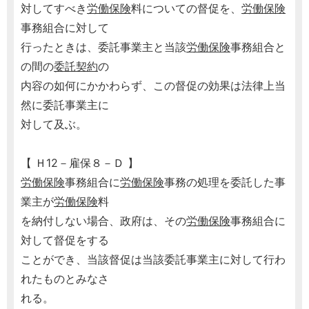
対してすべき
労働保険
料についての督促を、
労働保険
事務組合に対して
行ったときは、委託事業主と当該
労働保険
事務組合と
の間の
委託契約
の
内容の如何にかかわらず、この督促の効果は法律上当
然に委託事業主に
対して及ぶ。
【 Ｈ12－雇保８－Ｄ 】
労働保険
事務組合に
労働保険
事務の処理を委託した事
業主が
労働保険
料
を納付しない場合、政府は、その
労働保険
事務組合に
対して督促をする
ことができ、当該督促は当該委託事業主に対して行わ
れたものとみなさ
れる。