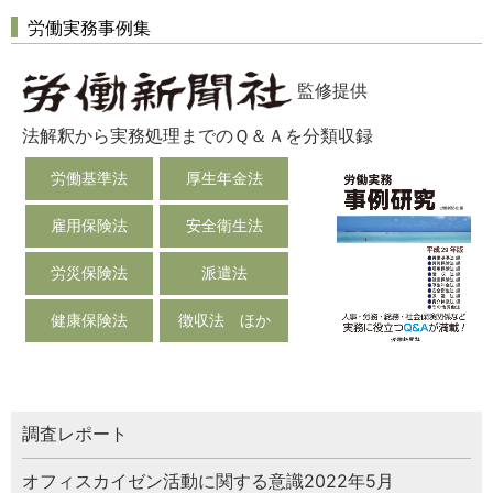
労働実務事例集
監修提供
法解釈から実務処理までのＱ＆Ａを分類収録
労働基準法
厚生年金法
雇用保険法
安全衛生法
労災保険法
派遣法
健康保険法
徴収法 ほか
調査レポート
オフィスカイゼン活動に関する意識2022年5月