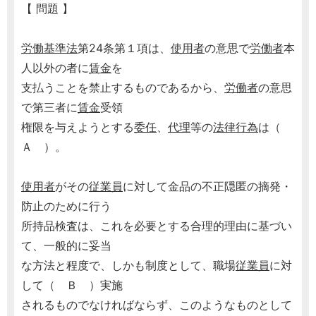
【 問題 】
労働基準法
第24条第１項は、
使用者
の意思で
労働者
本
人以外の者に
賃金
を
支払うことを禁止するものであるから、
労働者
の意思
で第三者に
賃金
受領
権限を与えようとする
委任
、
代理
等の
法律行為
は（
Ａ ）。
使用者
がその
従業員
に対して金品の不正隠匿の摘発・
防止のために行う
所持品検査は、これを必要とする合理的理由に基づい
て、一般的に妥当
な方法と程度で、しかも制度として、職場
従業員
に対
して（ Ｂ ）実施
されるものでなければならず、このようなものとして