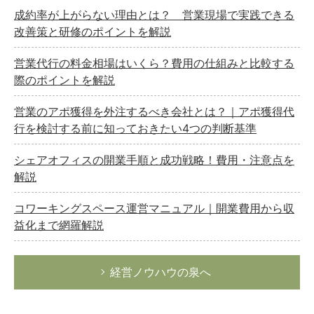
成約率が上がらない理由とは？ 営業現場で実践できる
改善策と研修のポイントを解説
営業代行の料金相場はいくら？費用の仕組みと比較する
際のポイントを解説
営業のアポ獲得を外注するべき会社とは？｜アポ獲得代
行を検討する前に知っておきたい4つの判断基準
シェアオフィスの開業手順と成功戦略！費用・注意点を
解説
コワーキングスペース運営マニュアル｜開業費用から収
益化まで網羅解説
経営ノウハウの泉へ