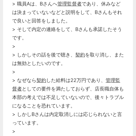
> 職員Aは、Bさんへ
管理監督者
であり、休みなど
は決まっていないなどと説明をして、Bさんもそれ
で良いと回答をしました。
> そして内定の連絡をして、Bさんも承諾したそう
です。
>
> しかしその話を後で聴き、
契約
を取り消し、また
は無効としたいのです。
>
> なぜなら
契約
した給料は22万円であり、
管理監
督者
としての要件を満たしておらず、店長職自体も
本部の考えでは不足していないので、後々トラブル
になることを恐れています。
> しかしBさんは内定取消しには応じられないと言
っています。
>