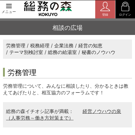
メニュー
登録
ログイン
相談の広場
労務管理
税務経理
企業法務
経営の知恵
テーマ別検討室
総務の給湯室
秘書のノウハウ
労務管理
労務管理について、みんなに相談したり、分かるときは教
えてあげたりと、相互協力のフォーラムです！
総務の森イチオシ記事が満載：
経営ノウハウの泉
（人事労務～働き方対策まで）