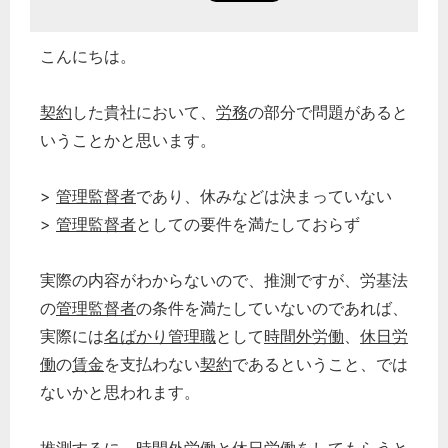
秘書のノウハウ
次へ
こんにちは。
契約
した貴社において、
労務
の部分で問題があると
いうことかと思います。
>
管理監督者
であり、休みなどは決まっていない
>
管理監督者
としての要件を満たしておらず
実際の内容がわからないので、推測ですが、労基法
の
管理監督者
の条件を満たしていないのであれば、
実際には
名ばかり管理職
として
時間外労働
、
休日労
働
の
賃金
を支払わない
契約
であるということ、では
ないかと思われます。