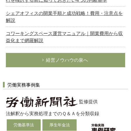
行を検討する前に知っておきたい4つの判断基準
シェアオフィスの開業手順と成功戦略！費用・注意点を
解説
コワーキングスペース運営マニュアル｜開業費用から収
益化まで網羅解説
経営ノウハウの泉へ
労働実務事例集
監修提供
法解釈から実務処理までのＱ＆Ａを分類収録
労働基準法
厚生年金法