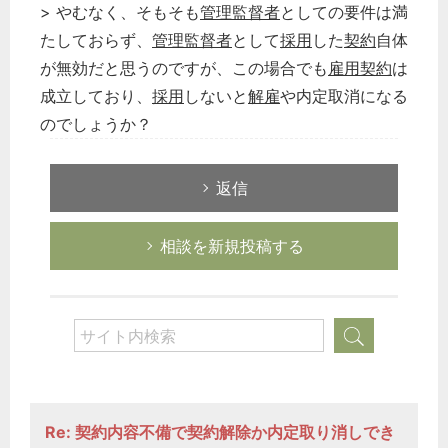
> やむなく、そもそも
管理監督者
としての要件は満
たしておらず、
管理監督者
として
採用
した
契約
自体
が無効だと思うのですが、この場合でも
雇用契約
は
成立しており、
採用
しないと
解雇
や内定取消になる
のでしょうか？
返信
相談を新規投稿する
Re: 契約内容不備で契約解除か内定取り消しでき