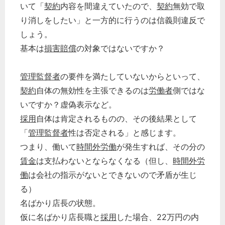
いて「
契約
内容を間違えていたので、
契約
無効で取
り消しをしたい」と一方的に行うのは信義則違反で
しょう。
基本は
損害賠償
の対象ではないですか？
管理監督者
の要件を満たしていないからといって、
契約
自体の無効性を主張できるのは
労働者
側ではな
いですか？虚偽表示など。
採用
自体は肯定されるものの、その後結果として
「
管理監督者
性は否定される」と感じます。
つまり、働いて
時間外労働
が発生すれば、その分の
賃金
は支払わないとならなくなる（但し、
時間外労
働
は会社の指示がないとできないので矛盾が生じ
る）
名ばかり店長の状態。
仮に名ばかり店長職と
採用
した場合、22万円の内