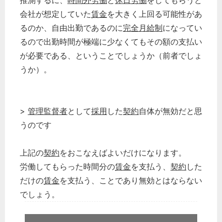
推測するに、
時間外労働
と
休日労働
をしてもらうと
会社が想定していた
賃金
を大きく上回る可能性があ
るのか、自由出勤であるのに
完全月給制
になってい
るので出勤時間が極端に少なくてもその額の支払い
が必要である、ということでしょうか（前者でしょ
うか）。
>
管理監督者
として
採用
した
契約
自体が無効だと思
うのです
上記の
契約
をおこなえばよいだけになります。
労働してもらった時間分の
賃金
を支払う、
契約
した
だけの
賃金
を支払う、ことであり無効とはならない
でしょう。