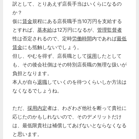
訳として、とりあえず店長手当はいくらになるの
か？
仮に
賃金
規程にある店長職手当10万円を支給する
とすれば、
基本給
は12万円になるが、
管理監督者
性は否定されるので、定時
労働時間
内であれば
最低
賃金
にも抵触しないでしょう。
但し、やむを得ず、店長職として
採用
したとして
も、その後会社側はその特別店長職の無理な扱いが
負担となります。
本人が自ら
退職
していくのを待つくらいしか方法は
なくなるでしょうね。
ただ、
採用内定
者は、わざわざ他社を断って貴社に
応じたのかもしれないので、そのデメリットだけ
は、最低限貴社は補償してあげないとならなくなる
と思います。