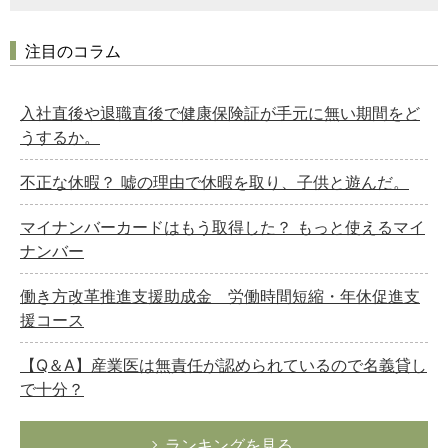
注目のコラム
入社直後や退職直後で健康保険証が手元に無い期間をど
うするか。
不正な休暇？ 嘘の理由で休暇を取り、子供と遊んだ。
マイナンバーカードはもう取得した？ もっと使えるマイ
ナンバー
働き方改革推進支援助成金 労働時間短縮・年休促進支
援コース
【Q＆A】産業医は無責任が認められているので名義貸し
で十分？
ランキングを見る