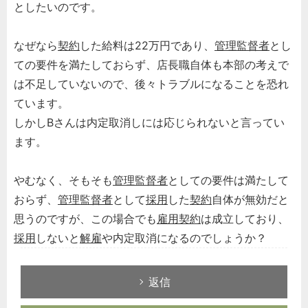
としたいのです。
なぜなら
契約
した給料は22万円であり、
管理監督者
とし
ての要件を満たしておらず、店長職自体も本部の考えで
は不足していないので、後々トラブルになることを恐れ
ています。
しかしBさんは内定取消しには応じられないと言ってい
ます。
やむなく、そもそも
管理監督者
としての要件は満たして
おらず、
管理監督者
として
採用
した
契約
自体が無効だと
思うのですが、この場合でも
雇用契約
は成立しており、
採用
しないと
解雇
や内定取消になるのでしょうか？
返信