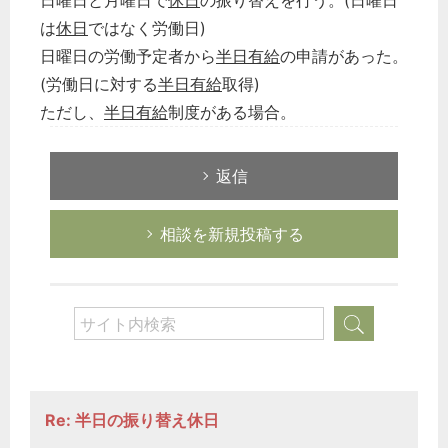
日曜日と月曜日で
休日
の振り替えを行う。(日曜日
は
休日
ではなく労働日)
日曜日の労働予定者から
半日有給
の申請があった。
(労働日に対する
半日有給
取得)
ただし、
半日有給
制度がある場合。
返信
相談を新規投稿する
Re: 半日の振り替え休日