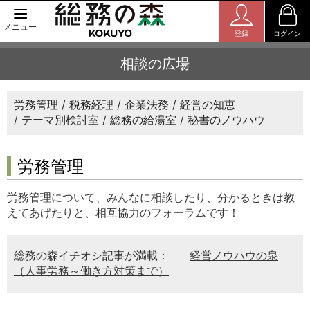
メニュー
登録
ログイン
相談の広場
労務管理
税務経理
企業法務
経営の知恵
テーマ別検討室
総務の給湯室
秘書のノウハウ
労務管理
労務管理について、みんなに相談したり、分かるときは教
えてあげたりと、相互協力のフォーラムです！
総務の森イチオシ記事が満載：
経営ノウハウの泉
（人事労務～働き方対策まで）