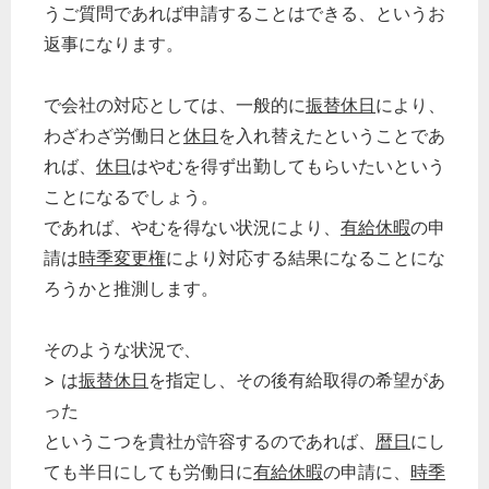
うご質問であれば申請することはできる、というお
返事になります。
で会社の対応としては、一般的に
振替休日
により、
わざわざ労働日と
休日
を入れ替えたということであ
れば、
休日
はやむを得ず出勤してもらいたいという
ことになるでしょう。
であれば、やむを得ない状況により、
有給休暇
の申
請は
時季変更権
により対応する結果になることにな
ろうかと推測します。
そのような状況で、
> は
振替休日
を指定し、その後有給取得の希望があ
った
というこつを貴社が許容するのであれば、
暦日
にし
ても半日にしても労働日に
有給休暇
の申請に、
時季