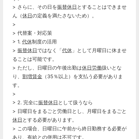
> さらに、その日を
振替休日
とすることはできませ
ん（
休日
の定義を満たさないため）。
>
> 代替案・対応策
> 1.
代休
制度の活用
>
振替休日
ではなく「
代休
」として月曜日に休ませ
ることは可能です。
> ただし、日曜日の午後出勤は
休日労働
扱いとな
り、
割増賃金
（35％以上）を支払う必要がありま
す。
>
> 2. 完全に
振替休日
として扱うなら
> 日曜日をまるごと労働日とし、月曜日をまるごと
休日
とする必要があります。
> この場合、日曜日に午前から終日勤務する必要が
あり、有給との併用は不可です。