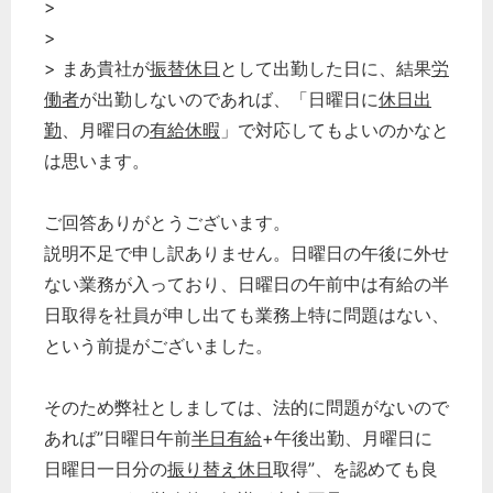
>
>
> まあ貴社が
振替休日
として出勤した日に、結果
労
働者
が出勤しないのであれば、「日曜日に
休日出
勤
、月曜日の
有給休暇
」で対応してもよいのかなと
は思います。
ご回答ありがとうございます。
説明不足で申し訳ありません。日曜日の午後に外せ
ない業務が入っており、日曜日の午前中は有給の半
日取得を社員が申し出ても業務上特に問題はない、
という前提がございました。
そのため弊社としましては、法的に問題がないので
あれば”日曜日午前
半日有給
+午後出勤、月曜日に
日曜日一日分の
振り替え休日
取得”、を認めても良