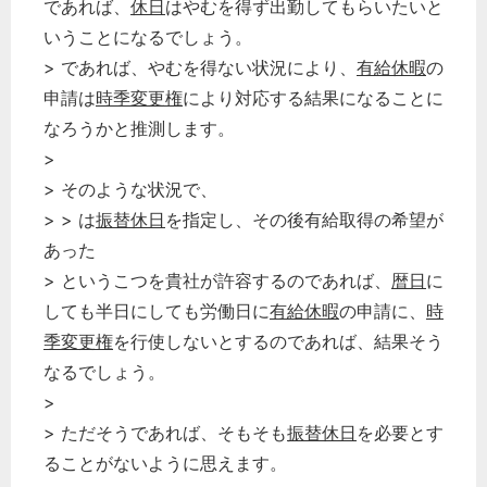
であれば、
休日
はやむを得ず出勤してもらいたいと
いうことになるでしょう。
> であれば、やむを得ない状況により、
有給休暇
の
申請は
時季変更権
により対応する結果になることに
なろうかと推測します。
>
> そのような状況で、
> > は
振替休日
を指定し、その後有給取得の希望が
あった
> というこつを貴社が許容するのであれば、
暦日
に
しても半日にしても労働日に
有給休暇
の申請に、
時
季変更権
を行使しないとするのであれば、結果そう
なるでしょう。
>
> ただそうであれば、そもそも
振替休日
を必要とす
ることがないように思えます。