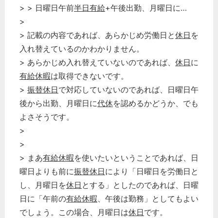
> > 日曜日午前
半日有給
+午後出勤、月曜日に…
>
> 記載の内容であれば、あらかじめ労働日と
休日
を
入れ替えているのかわかりません。
> あらかじめ入れ替えていないのであれば、
休日
に
有給休暇
は取得できないです。
>
振替休日
で対応していないのであれば、日曜日午
後から出勤、月曜日に
代休
を認めるかどうか、でも
よさそうです。
>
>
> まあ
有給休暇
を使いたいということであれば、日
曜日よりも前に
振替休日
により「日曜日を労働日と
し、月曜日を
休日
とする」としたのであれば、日曜
日に「午前の
有給休暇
、午後は勤務」としてもよい
でしょう。この場合、月曜日は
休日
です。