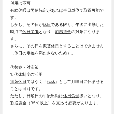
併用は不可
経営の知恵
有給休暇
は
労使協定
があれば半日単位で取得可能で
総務の給湯室
す。
秘書のノウハウ
しかし、その日が
休日
である限り、午後に出勤した
次へ
時点で
休日労働
となり、
割増賃金
の対象になりま
す。
さらに、その日を
振替休日
とすることはできません
（
休日
の定義を満たさないため）。
代替案・対応策
1.
代休
制度の活用
振替休日
ではなく「
代休
」として月曜日に休ませる
ことは可能です。
ただし、日曜日の午後出勤は
休日労働
扱いとなり、
割増賃金
（35％以上）を支払う必要があります。