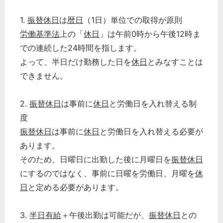
1.
振替休日
は
暦日
（1日）単位での取得が原則
労働基準法
上の「
休日
」は午前0時から午後12時ま
での連続した24時間を指します。
よって、半日だけ勤務した日を
休日
とみなすことは
できません。
2.
振替休日
は事前に
休日
と労働日を入れ替える制
度
振替休日
は事前に
休日
と労働日を入れ替える必要が
あります。
どのカテゴリーに投稿しますか？
そのため、日曜日に出勤した後に月曜日を
振替休日
選択してください
にするのではなく、事前に日曜を労働日、月曜を
休
日
と定める必要があります。
労務管理
税務経理
3.
半日有給
＋午後出勤は可能だが、
振替休日
との
企業法務