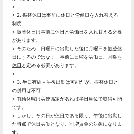
>
> 2.
振替休日
は事前に
休日
と労働日を入れ替える
制度
>
振替休日
は事前に
休日
と労働日を入れ替える必要
があります。
> そのため、日曜日に出勤した後に月曜日を
振替休
日
にするのではなく、事前に日曜を労働日、月曜を
休日
と定める必要があります。
>
> 3.
半日有給
＋午後出勤は可能だが、
振替休日
と
の併用は不可
>
有給休暇
は
労使協定
があれば半日単位で取得可能
です。
> しかし、その日が
休日
である限り、午後に出勤し
た時点で
休日労働
となり、
割増賃金
の対象になりま
す。