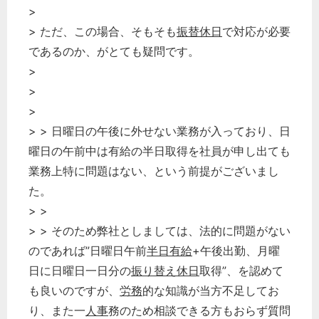
>
> ただ、この場合、そもそも
振替休日
で対応が必要
であるのか、がとても疑問です。
>
>
>
> > 日曜日の午後に外せない業務が入っており、日
曜日の午前中は有給の半日取得を社員が申し出ても
業務上特に問題はない、という前提がございまし
た。
> >
> > そのため弊社としましては、法的に問題がない
のであれば”日曜日午前
半日有給
+午後出勤、月曜
日に日曜日一日分の
振り替え休日
取得”、を認めて
も良いのですが、
労務
的な知識が当方不足してお
り、また一
人事
務のため相談できる方もおらず質問