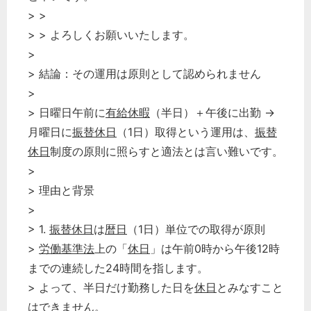
> >
> > よろしくお願いいたします。
>
> 結論：その運用は原則として認められません
>
> 日曜日午前に
有給休暇
（半日）＋午後に出勤 →
月曜日に
振替休日
（1日）取得という運用は、
振替
休日
制度の原則に照らすと適法とは言い難いです。
>
> 理由と背景
>
> 1.
振替休日
は
暦日
（1日）単位での取得が原則
>
労働基準法
上の「
休日
」は午前0時から午後12時
までの連続した24時間を指します。
> よって、半日だけ勤務した日を
休日
とみなすこと
はできません。