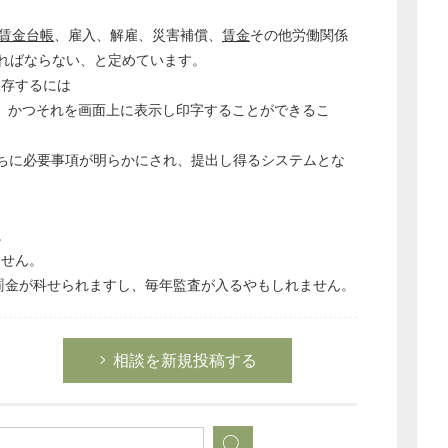
経営の知恵
賃金台帳
、雇入、解雇、災害補償、
賃金
その他労働関係
総務の給湯室
ればならない、と定めています。
秘書のノウハウ
て保存するには
、かつそれを画面上に表示し印字することができるこ
次へ
ちに必要事項が明らかにされ、提出し得るシステムとな
。
ません。
罰金が科せられますし、毎年監査が入るやもしれません。
相談を新規投稿する