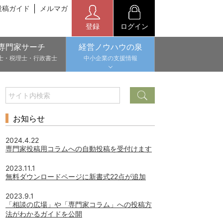
投稿ガイド
メルマガ
登録
ログイン
専門家サーチ
経営ノウハウの泉
士・税理士・行政書士
中小企業の支援情報
お知らせ
2024.4.22
専門家投稿用コラムへの自動投稿を受付けます
2023.11.1
無料ダウンロードページに新書式22点が追加
2023.9.1
「相談の広場」や「専門家コラム」への投稿方
法がわかるガイドを公開