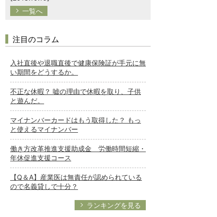
一覧へ
注目のコラム
入社直後や退職直後で健康保険証が手元に無
い期間をどうするか。
不正な休暇？ 嘘の理由で休暇を取り、子供
と遊んだ。
マイナンバーカードはもう取得した？ もっ
と使えるマイナンバー
働き方改革推進支援助成金 労働時間短縮・
年休促進支援コース
【Q＆A】産業医は無責任が認められている
ので名義貸しで十分？
ランキングを見る