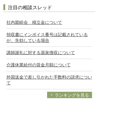
注目の相談スレッド
社内親睦会 積立金について
領収書にインボイス番号は記載されている
が、失効している場合
講師謝礼に対する源泉徴収について
介護休業給付の賃金月額について
外国送金で差し引かれた手数料の請求につい
て
ランキングを見る