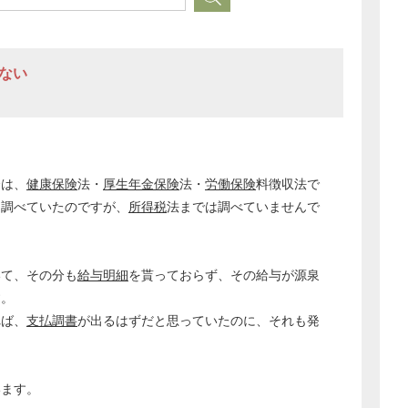
れない
合は、
健康保険
法・
厚生年金保険
法・
労働保険
料徴収法で
は調べていたのですが、
所得税
法までは調べていませんで
いて、その分も
給与明細
を貰っておらず、その給与が源泉
す。
れば、
支払調書
が出るはずだと思っていたのに、それも発
います。