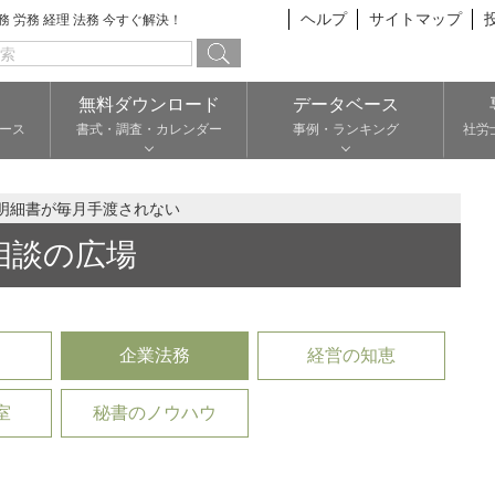
ヘルプ
サイトマップ
総務 労務 経理 法務 今すぐ解決！
無料ダウンロード
データベース
ース
書式・調査・カレンダー
事例・ランキング
社労
明細書が毎月手渡されない
相談の広場
企業法務
経営の知恵
室
秘書のノウハウ