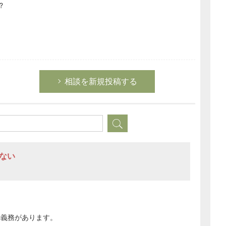
?
相談を新規投稿する
れない
行義務があります。