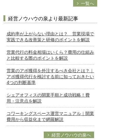
一覧へ
経営ノウハウの泉より最新記事
成約率が上がらない理由とは？ 営業現場で
実践できる改善策と研修のポイントを解説
営業代行の料金相場はいくら？費用の仕組み
と比較する際のポイントを解説
営業のアポ獲得を外注するべき会社とは？｜
アポ獲得代行を検討する前に知っておきたい
4つの判断基準
シェアオフィスの開業手順と成功戦略！費
用・注意点を解説
コワーキングスペース運営マニュアル｜開業
費用から収益化まで網羅解説
経営ノウハウの泉へ