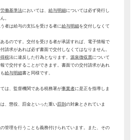
る
労働基準法
においては、
給与明細
については必ず発行し
せん。
払う者は給与の支払を受ける者に
給与明細
を交付しなくて
があるのです。交付を受ける者が承諾すれば、電子情報で
交付請求があれば必ず書面で交付しなくてはなりません。
所得税
法に違反した行為となります。
源泉徴収票
について
情報で交付することができます。書面での交付請求があれ
点も
給与明細
書と同様です。
いては、監督機関である税務署が
事業者
に是正を指導しま
どのカテゴリーに投稿しますか？
行は、懲役、罰金といった重い
罰則
の対象とされていま
選択してください
労務管理
間
の管理を行うことも義務付けられています。また、その
税務経理
企業法務