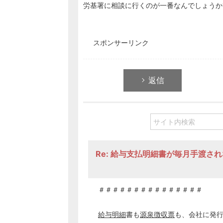
労基署に相談に行くのが一番なんでしょうか
スポンサーリンク
返信
Re: 給与支払明細書が毎月手渡さ
＃＃＃＃＃＃＃＃＃＃＃＃＃＃＃
給与明細
書も
源泉徴収票
も、会社に発