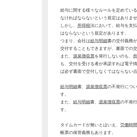
給与に関する様々なルールを定めてい
なければならないという規定はありま
しかし、
所得税
法において、給与を支
はならないという規定があります。
つまり、会社は
給与明細
書の交付義務
交付することもできますが、書面での
また、
源泉徴収票
を発行しないのも、
も、交付を受ける者が承諾すれば電子
ば必ず書面で交付しなくてはならない
給与明細
書、
源泉徴収票
の不発行につ
す。
また、
給与明細
書、
源泉徴収票
の不発
す。
タイムカードが無いとはいえ、
労働時
帳票の保管義務もあります。