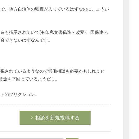
ので、地方自治体の監査が入っているはずなのに、こうい
造も指示されていて(有印私文書偽造・改変)、国保連へ
突合できないはずなんです。
無視されているようなので労働相談も必要かもしれませ
賃金
を下回っているようだし。
ットのフリクション。
相談を新規投稿する