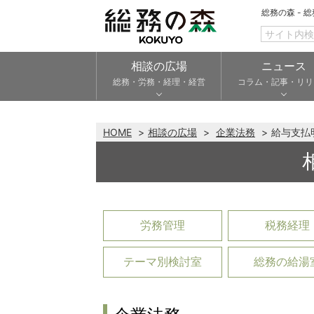
総務の森 - 
相談の広場
ニュース
総務・労務・経理・経営
コラム・記事・リリ
HOME
相談の広場
企業法務
給与支払
労務管理
税務経理
テーマ別検討室
総務の給湯