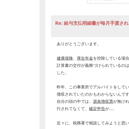
Re: 給与支払明細書が毎月手渡さ
ありがとうございます。
健康保険
、
厚生年金
を控除している場
計算書の交付が義務づけられているの
した。
昨年、この事業所でアルバイトをして
徴収されていたのかもわからないんで
自分の頭の中では、
源泉徴収票
が無け
行されてなくて、
確定申告
が…。
近々に、税務署で相談してみようと思