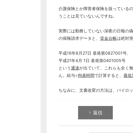
介護保険とか障害者保険を扱っている
うことは見ていないんですね。
実際には勤務していない深夜の日報の偽
の保険請求データと、
賃金台帳
は絶対
平成16年8月27日 基発第0827001号、
平成21年4月 1日 基発第0401005号
という
通達
が出ていて、これらも全く
ん。給与÷
拘束時間
で計算すると、
最低
ちなみに、文書改変の方法は、パイロ
返信