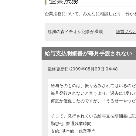
企業法務
企業法務について、みんなに相談したり、分か
総務の森イチオシ記事が満載：
経営ノウ
給与支払明細書が毎月手渡されない
最終更新日:2009年08月03日 04:48
給与そのものは、振り込みされてはいるのだ
毎月発行されないと言うより、過去に1度し
何度か催促したのですが、「うるせーやつだ
そして、発行されている
給与支払明細書
に記
勤怠他: 普通残業時間
支給:
基本給
、
残業手当