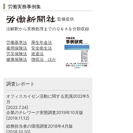
労働実務事例集
監修提供
法解釈から実務処理までのＱ＆Ａを分類収録
労働基準法
厚生年金法
雇用保険法
安全衛生法
労災保険法
派遣法
健康保険法
徴収法 ほか
調査レポート
オフィスカイゼン活動に関する意識2022年5
月
[2022.7.24]
企業のテレワーク実態調査2019年10月版
[2019.11.12]
総務担当者の環境調査2018年4月版
[2018.10.10]