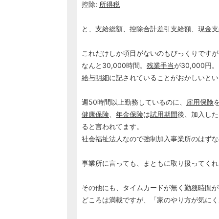
控除:
所得税
と、支給総額、控除合計差引支給額、
現金
支
これだけしか項目がないのもびっくりですが
なんと30,000時間。
残業手当
が30,000円。
給与明細
に記されていることがおかしいとい
週50時間以上勤務しているのに、
雇用保険
健康保険
、
年金保険
は
試用期間
後、加入した
ると言われてます。
社会福祉
法人
なので
強制加入
事業所のはずな
事業所に言っても、まともに取り扱ってくれ
その他にも、タイムカードが無く
勤務時間
が
どころは満載ですが、「家のやり方が気にく