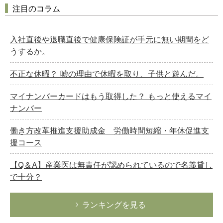
注目のコラム
入社直後や退職直後で健康保険証が手元に無い期間をど
うするか。
不正な休暇？ 嘘の理由で休暇を取り、子供と遊んだ。
マイナンバーカードはもう取得した？ もっと使えるマイ
ナンバー
働き方改革推進支援助成金 労働時間短縮・年休促進支
援コース
【Q＆A】産業医は無責任が認められているので名義貸し
で十分？
ランキングを見る