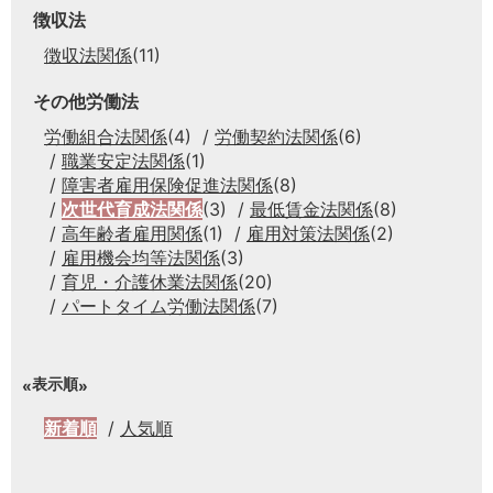
徴収法
徴収法関係
(11)
その他労働法
労働組合法関係
(4)
労働契約法関係
(6)
職業安定法関係
(1)
障害者雇用保険促進法関係
(8)
次世代育成法関係
(3)
最低賃金法関係
(8)
高年齢者雇用関係
(1)
雇用対策法関係
(2)
雇用機会均等法関係
(3)
育児・介護休業法関係
(20)
パートタイム労働法関係
(7)
表示順
新着順
人気順