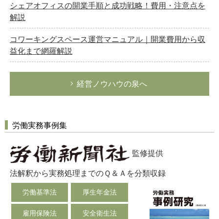
シェアオフィスの開業手順と成功戦略！費用・注意点を
解説
コワーキングスペース運営マニュアル｜開業費用から収
益化まで網羅解説
経営ノウハウの泉へ
労働実務事例集
監修提供
法解釈から実務処理までのＱ＆Ａを分類収録
労働基準法
厚生年金法
雇用保険法
安全衛生法