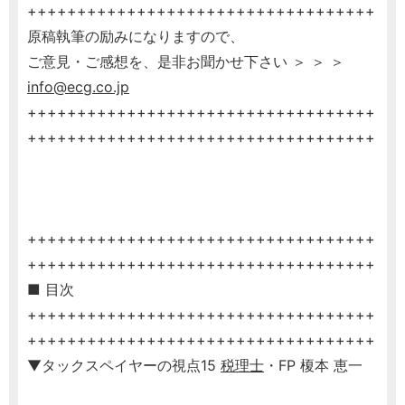
+++++++++++++++++++++++++++++++++++
原稿執筆の励みになりますので、
ご意見・ご感想を、是非お聞かせ下さい ＞ ＞ ＞
info@ecg.co.jp
+++++++++++++++++++++++++++++++++++
+++++++++++++++++++++++++++++++++++
+++++++++++++++++++++++++++++++++++
+++++++++++++++++++++++++++++++++++
■ 目次
+++++++++++++++++++++++++++++++++++
+++++++++++++++++++++++++++++++++++
▼タックスペイヤーの視点15
税理士
・FP 榎本 恵一