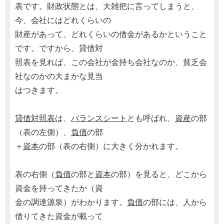
表です。財政状態とは、大雑把に言ってしまうと、
今、会社にはどれくらいの
財産があって、どれくらいの借金があるかということ
です。ですから、貸借対
照表を見れば、この会社が金持ち会社なのか、貧乏会
社なのかの大まかな見当
はつきます。
貸借対照表
は、
バランスシート
とも呼ばれ、
資産
の部
（表の左側）、
負債
の部
＋
資本
の部（表の右側）に大きく分かれます。
表の右側（
負債
の部と
資本
の部）を見ると、どこから
資金を持ってきたか（資
金の調達源泉）がわかります。
負債
の部には、人から
借りてきた資金が載って