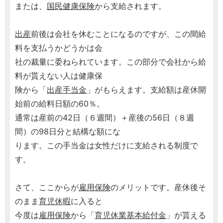
または、
国民健康保険
から支給されます。
出産
前後は会社を休むことになるのですが、この間給
料を支払うかどうかは会
社の裁量に委ねられています。この部分で会社から給
料が貰えない人は健康保
険から「
出産手当金
」がもらえます。支給額は産休開
始前の給料日額の60％。
通常は産前の42日（６週間）＋産後の56日（８週
間）の98日分と結構な額にな
ります。この手当金は女性だけに支給される制度で
す。
さて、ここからが
雇用保険
のメリットです。産休後そ
のまま
育児休暇
に入ると
今度は
雇用保険
から「
育児休業基本給付金
」が貰える