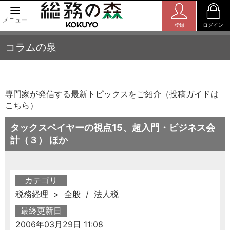
メニュー
登録
ログイン
コラムの泉
専門家が発信する最新トピックスをご紹介（投稿ガイドは
こちら
）
タックスペイヤーの視点15、超入門・ビジネス会
計（３） ほか
カテゴリ
税務経理 >
全般
/
法人税
最終更新日
2006年03月29日 11:08