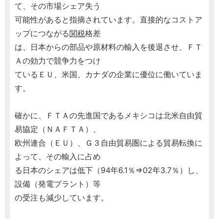
て、その市場シェア失う
可能性があると指摘されています。直接的なコストア
ップにつながる
関税
格差
は、日本からの部品や原材料の輸入を後退させ、ＦＴ
Ａの効力で競争力をつけ
ているＥＵ、米国、カナダの企業に優位に働いていま
す。
確かに、ＦＴＡの先進国であるメキシコは北米自由貿
易協定（ＮＡＦＴＡ）、
欧州連合（ＥＵ）、Ｇ３自由貿易圏による貿易転換に
よって、その輸入に占め
る日本のシェアは低下（94年6.1％⇒02年3.7％）し、
設備（発電プラント）等
の受注も減少しています。