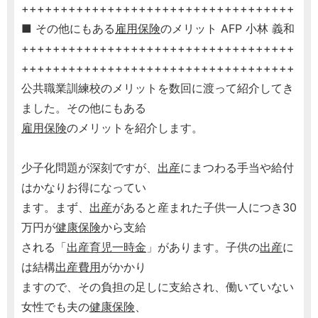
+++++++++++++++++++++++++++++++++++
■ その他にもある
雇用保険
のメリット AFP 小林 義和
+++++++++++++++++++++++++++++++++++
+++++++++++++++++++++++++++++++++++
公共職業訓練校のメリットを数回に渡って紹介してき
ました。その他にもある
雇用保険
のメリットを紹介します。
少子化問題が深刻ですが、
出産
にまつわる手当や給付
はかなりお得になってい
ます。まず、
出産
があると産まれた子供一人につき30
万円が
健康保険
から支給
される「
出産育児一時金
」があります。子供の
出産
に
は結構
出産
費用
がかかり
ますので、その負担の足しに支給され、働いていない
女性でも夫の
健康保険
、