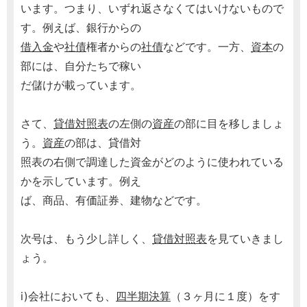
います。つまり、いずれ返さなくてはいけないもので
す。例えば、銀行からの
借入金
や
社債
権者からの
社債
などです。一方、
資本
の
部には、自分たちで稼い
だ儲けが載っています。
さて、
貸借対照表
の左側の
資産
の部に目を移しましょ
う。
資産
の部は、貸借対
照表の右側で調達した資金がどのように使われている
かを示しています。例え
ば、商品、有価証券、建物などです。
次号は、もう少し詳しく、
貸借対照表
を見ていきまし
ょう。
i)会社においても、
四半期決算
（３ヶ月に１度）をす