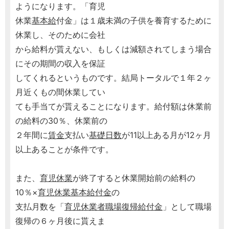
ようになります。「育児
休業
基本給
付金」は１歳未満の子供を養育するために
休業し、そのために会社
から給料が貰えない、もしくは減額されてしまう場合
にその期間の収入を保証
してくれるというものです。結局トータルで１年２ヶ
月近くもの間休業してい
ても手当てが貰えることになります。給付額は休業前
の給料の30％、休業前の
２年間に
賃金
支払い
基礎日数
が11以上ある月が12ヶ月
以上あることが条件です。
また、
育児休業
が終了すると休業開始前の給料の
10％×
育児休業基本給付金
の
支払月数を「
育児休業者職場復帰給付金
」として職場
復帰の６ヶ月後に貰えま