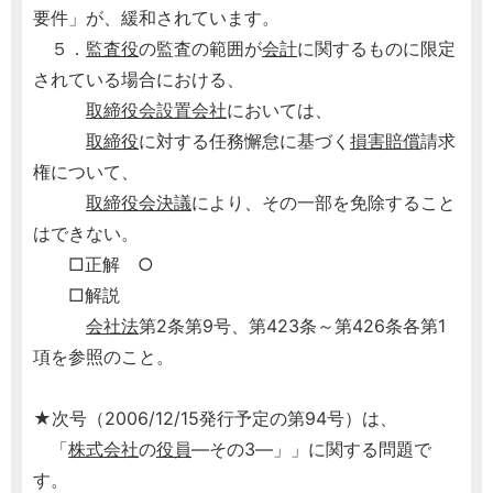
要件」が、緩和されています。
５．
監査役
の監査の範囲が
会計
に関するものに限定
されている場合における、
取締役会設置会社
においては、
取締役
に対する任務懈怠に基づく
損害賠償
請求
権について、
取締役会決議
により、その一部を免除すること
はできない。
□正解 ○
□解説
会社法
第2条第9号、第423条～第426条各第1
項を参照のこと。
★次号（2006/12/15発行予定の第94号）は、
「
株式会社
の
役員
―その3―」」に関する問題で
す。