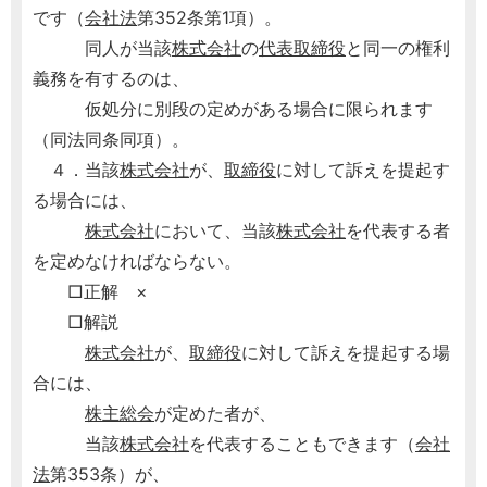
です（
会社法
第352条第1項）。
同人が当該
株式会社
の
代表取締役
と同一の権利
義務を有するのは、
仮処分に別段の定めがある場合に限られます
（同法同条同項）。
４．当該
株式会社
が、
取締役
に対して訴えを提起す
る場合には、
株式会社
において、当該
株式会社
を代表する者
を定めなければならない。
□正解 ×
□解説
株式会社
が、
取締役
に対して訴えを提起する場
合には、
株主総会
が定めた者が、
当該
株式会社
を代表することもできます（
会社
法
第353条）が、