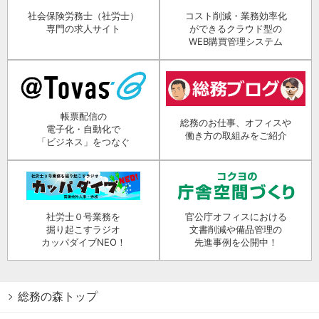
社会保険労務士（社労士）
コスト削減・業務効率化
専門の求人サイト
ができるクラウド型の
WEB購買管理システム
帳票配信の
総務のお仕事、オフィスや
電子化・自動化で
働き方の取組みをご紹介
「ビジネス」をつなぐ
社労士０号業務を
官公庁オフィスにおける
掘り起こすラジオ
文書削減や備品管理の
カッパダイブNEO！
先進事例を公開中！
総務の森トップ