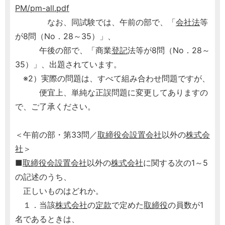
PM/pm-all.pdf
なお、同試験では、午前の部で、「
会社法
等
が8問（No．28～35）」、
午後の部で、「商業
登記
法等が8問（No．28～
35）」、出題されています。
※2）実際の問題は、すべて組み合わせ問題ですが、
便宜上、単純な正誤問題に変更してありますの
で、ご了承ください。
＜午前の部・第33問／
取締役会設置会社
以外の
株式会
社
＞
■
取締役会設置会社
以外の
株式会社
に関する次の1～5
の記述のうち、
正しいものはどれか。
１．当該
株式会社
の
定款
で定めた
取締役
の員数が1
名であるときは、