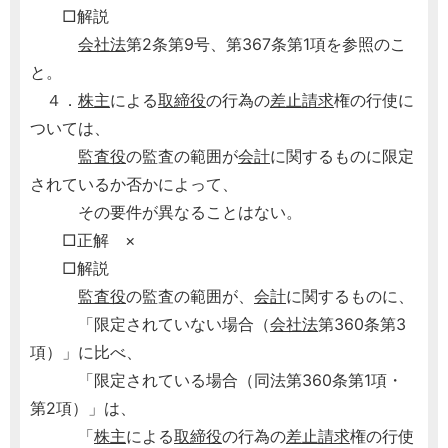
□解説
会社法
第2条第9号、第367条第1項を参照のこ
と。
４．
株主
による
取締役
の行為の
差止請求
権の行使に
ついては、
監査役
の監査の範囲が
会計
に関するものに限定
されているか否かによって、
その要件が異なることはない。
□正解 ×
□解説
監査役
の監査の範囲が、
会計
に関するものに、
「限定されていない場合（
会社法
第360条第3
項）」に比べ、
「限定されている場合（同法第360条第1項・
第2項）」は、
「
株主
による
取締役
の行為の
差止請求
権の行使