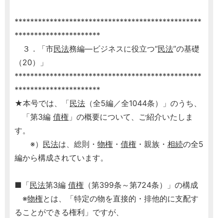
************************************************
**********************
３．「市
民法
務編―ビジネスに役立つ“
民法
”の基礎
（20）」
************************************************
**********************
★本号では、「
民法
（全5編／全1044条）」のうち、
「第3編
債権
」の概要について、ご紹介いたしま
す。
※）
民法
は、総則・
物権
・
債権
・親族・
相続
の全5
編から構成されています。
■「
民法
第3編
債権
（第399条～第724条）」の構成
※
物権
とは、「特定の物を直接的・排他的に支配す
ることができる権利」ですが、