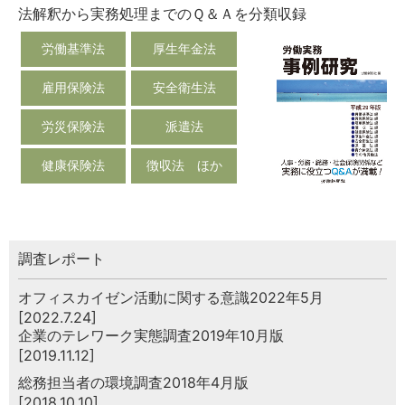
法解釈から実務処理までのＱ＆Ａを分類収録
労働基準法
厚生年金法
雇用保険法
安全衛生法
労災保険法
派遣法
健康保険法
徴収法 ほか
調査レポート
オフィスカイゼン活動に関する意識2022年5月
[2022.7.24]
企業のテレワーク実態調査2019年10月版
[2019.11.12]
総務担当者の環境調査2018年4月版
[2018.10.10]