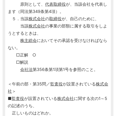
原則として、
代表取締役
が、当該会社を代表し
ます（同法第349条第4項）。
５．当該
株式会社
の
取締役
が、自己のために、
当該
株式会社
の事業の部類に属する取引をしよ
うとするときは、
株主総会
においてその承認を受けなければなら
ない。
□正解 ○
□解説
会社法
第356条第1項第1号を参照のこと。
＜午前の部・第35問／
監査役
が設置されている
株式会
社
＞
■
監査役
が設置されている
株式会社
に関する次の1～5
の記述のうち、
正しいものはどれか。