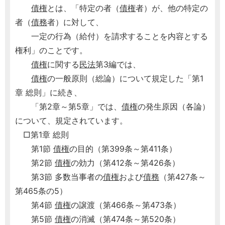
債権
とは、「特定の者（
債権
者）が、他の特定の
者（
債務
者）に対して、
一定の行為（給付）を請求することを内容とする
権利」のことです。
債権
に関する
民法
第3編では、
債権
の一般原則（総論）について規定した「第1
章 総則」に続き、
「第2章～第5章」では、
債権
の発生原因（各論）
について、規定されています。
□第1章 総則
第1節
債権
の目的（第399条～第411条）
第2節
債権
の効力（第412条～第426条）
第3節 多数当事者の
債権
および
債務
（第427条～
第465条の5）
第4節
債権
の譲渡（第466条～第473条）
第5節
債権
の消滅（第474条～第520条）