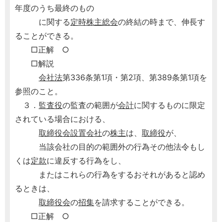
年度のうち最終のもの
に関する
定時株主総会
の終結の時まで、伸長す
ることができる。
□正解 ○
□解説
会社法
第336条第1項・第2項、第389条第1項を
参照のこと。
３．
監査役
の監査の範囲が
会計
に関するものに限定
されている場合における、
取締役会設置会社
の
株主
は、
取締役
が、
当該会社の目的の範囲外の行為その他法令もし
くは
定款
に違反する行為をし、
またはこれらの行為をするおそれがあると認め
るときは、
取締役会
の
招集
を請求することができる。
□正解 ○