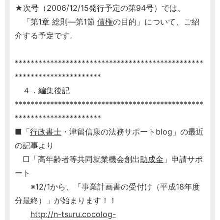
★次号（2006/12/15発行予定の第94号）では、
「第1章 総則―第1節
債権
の目的」について、ご紹
介する予定です。
************************************************
**********************
４．編集後記
************************************************
**********************
■「
行政書士
・津留信康の法務サポートblog」の最近
の記事より
□「高年齢者等共同就業機会創出
助成金
」申請サポ
ート
※12/1から、「事業計画書の受付け（平成18年度
分最終）」が始まります！！
http://n-tsuru.cocolog-