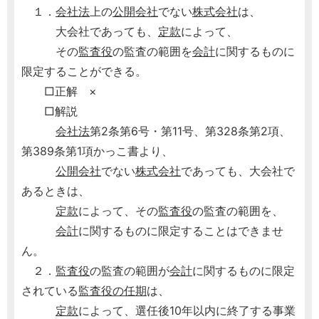
１．
会社法
上の
公開会社
でない
株式会社
は、
大会社であっても、
定款
によって、
その
監査役
の監査の範囲を
会計
に関するものに
限定することができる。
□正解 ×
□解説
会社法
第2条第6号・第11号、第328条第2項、
第389条第1項かっこ書より、
公開会社
でない
株式会社
であっても、大会社で
あるときは、
定款
によって、その
監査役
の監査の範囲を、
会計
に関するものに限定することはできませ
ん。
２．
監査役
の監査の範囲が
会計
に関するものに限定
されている
監査役の任期
は、
定款
によって、選任後10年以内に終了する事業