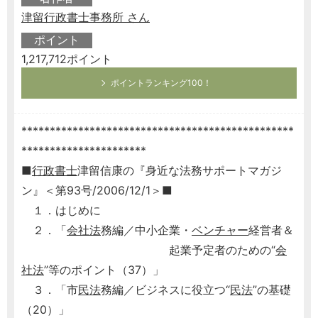
津留行政書士事務所 さん
ポイント
1,217,712ポイント
ポイントランキング100！
************************************************
**********************
■
行政書士
津留信康の『身近な法務サポートマガジ
ン』＜第93号/2006/12/1＞■
１．はじめに
２．「
会社法
務編／中小企業・
ベンチャー
経営者＆
起業予定者のための“
会
社法
”等のポイント（37）」
３．「市
民法
務編／ビジネスに役立つ“
民法
”の基礎
（20）」