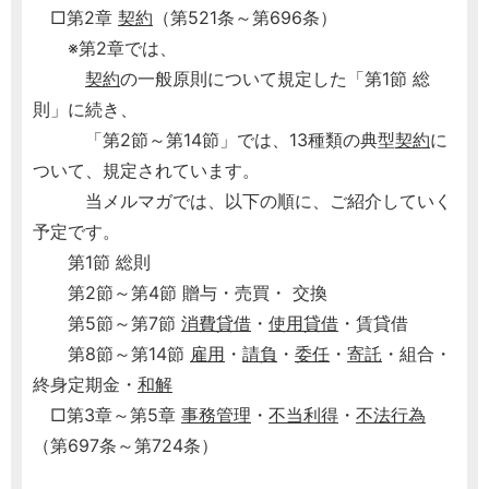
□第2章
契約
（第521条～第696条）
※第2章では、
契約
の一般原則について規定した「第1節 総
則」に続き、
「第2節～第14節」では、13種類の典型
契約
に
ついて、規定されています。
当メルマガでは、以下の順に、ご紹介していく
予定です。
第1節 総則
第2節～第4節 贈与・売買・ 交換
第5節～第7節
消費貸借
・
使用貸借
・賃貸借
第8節～第14節
雇用
・
請負
・
委任
・
寄託
・組合・
終身定期金・
和解
□第3章～第5章
事務管理
・
不当利得
・
不法行為
（第697条～第724条）