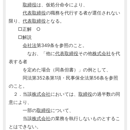
取締役
は、仮処分命令により、
代表取締役
の職務を代行する者が選任されない
限り、
代表取締役
となる。
□正解 ○
□解説
会社法
第349条を参照のこと。
なお、「他に
代表取締役
その他
株式会社
を代
表する者
を定めた場合（同条但書）」の例として、
同法第352条第1項・民事保全法第56条を参照
のこと。
２．当該
株式会社
においては、
取締役
の過半数の同
意により、
一部の
取締役
について、
当該
株式会社
の業務を執行しないものとするこ
とはできない。