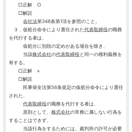
□正解 ○
□解説
会社法
第348条第1項を参照のこと。
３．仮処分命令により選任された
代表取締役
の職務
を代行する者は、
仮処分に別段の定めがある場合を除き、
当該
株式会社
の
代表取締役
と同一の権利義務を
有する。
□正解 ×
□解説
民事保全法第56条規定の仮処分命令により選任
された、
代表取締役
の職務を代行する者は、
原則として、
株式会社
の常務に属しない行為を
することはできず、
当該行為をするためには、裁判所の許可が必要