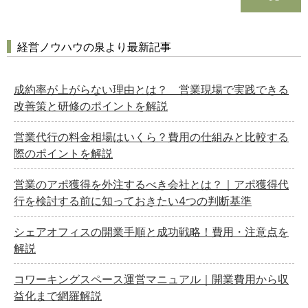
経営ノウハウの泉より最新記事
成約率が上がらない理由とは？ 営業現場で実践できる
改善策と研修のポイントを解説
営業代行の料金相場はいくら？費用の仕組みと比較する
際のポイントを解説
営業のアポ獲得を外注するべき会社とは？｜アポ獲得代
行を検討する前に知っておきたい4つの判断基準
シェアオフィスの開業手順と成功戦略！費用・注意点を
解説
コワーキングスペース運営マニュアル｜開業費用から収
益化まで網羅解説