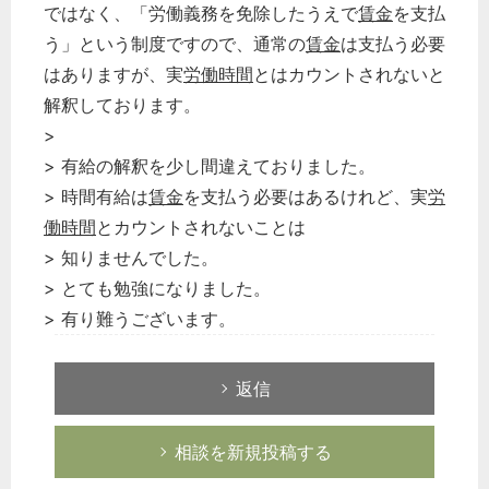
ではなく、「労働義務を免除したうえで
賃金
を支払
経営の知恵
う」という制度ですので、通常の
賃金
は支払う必要
総務の給湯室
はありますが、実
労働時間
とはカウントされないと
秘書のノウハウ
解釈しております。
次へ
>
> 有給の解釈を少し間違えておりました。
> 時間有給は
賃金
を支払う必要はあるけれど、実
労
働時間
とカウントされないことは
> 知りませんでした。
> とても勉強になりました。
> 有り難うございます。
返信
相談を新規投稿する