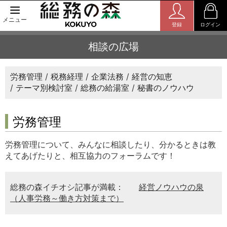
メニュー
登録
ログイン
相談の広場
労務管理
税務経理
企業法務
経営の知恵
テーマ別検討室
総務の給湯室
秘書のノウハウ
労務管理
労務管理について、みんなに相談したり、分かるときは教
えてあげたりと、相互協力のフォーラムです！
総務の森イチオシ記事が満載：
経営ノウハウの泉
（人事労務～働き方対策まで）