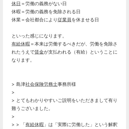
休日
＝労働の義務がない日
休暇＝労働の義務を免除される日
休業＝会社都合により
従業員
を休ませる日
といった感じになります。
有給休暇
＝本来は労働するべきだが、労働を免除さ
れたうえで
賃金
が支払われる（有給）ということに
なります。
> 島津
社会保険労務士
事務所様
どのカテゴリーに投稿しますか？
>
選択してください
> とてもわかりやすいご説明をいただきまして有り
難うございました。
労務管理
>
税務経理
> > 「
有給休暇
」は「実際に労働した」という解釈
企業法務