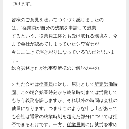
づけます。
皆様のご意見を聴いてつくづく感じましたの
は、”
従業員
が自分の残業を申請して残業
するという、
従業員
主体とも受け取れる環境を、今
まで会社が認めてしまっていたシワ寄せが
今ここにきて浮き彫りになっている”のだと思いま
す。
総合
労務
きたがわ事務所様のご解説の中の、
> ただ会社は
従業員
に対し、原則として
所定労働時
間
、この場合始業時刻から終業時刻までは労働して
もらう義務を課しますが、それ以外の時間は会社の
裁量になります。つまりこのような申し出があって
も会社は通常の終業時刻を超えた部分については拒
否できるわけです。一方、
従業員
側には就労を求め