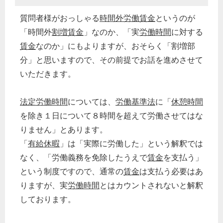
質問者様がおっしゃる
時間外労働
賃金
というのが
「時間外
割増賃金
」なのか、「実
労働時間
に対する
賃金
なのか」にもよりますが、おそらく「割増部
分」と思いますので、その前提でお話を進めさせて
いただきます。
法定労働時間
については、
労働基準法
に「
休憩時間
を除き１日について８時間を超えて労働させてはな
りません」とあります。
「
有給休暇
」は「実際に労働した」という解釈では
なく、「労働義務を免除したうえで
賃金
を支払う」
という制度ですので、通常の
賃金
は支払う必要はあ
りますが、実
労働時間
とはカウントされないと解釈
しております。