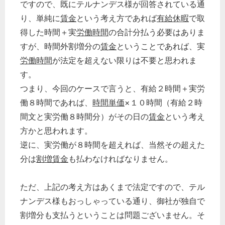
ですので、既にテルナンデス様が回答されている通
り、単純に
賃金
という考え方であれば
有給休暇
で取
得した時間＋実
労働時間
の合計分払う必要はありま
すが、時間外割増分の
賃金
ということであれば、実
労働時間
が法定を超えない限りは不要と思われま
す。
つまり、今回のケースで言うと、有給２時間＋実労
働８時間であれば、
時間単価
×１０時間（有給２時
間文と実労働８時間分）がその日の
賃金
という考え
方かと思われます。
逆に、実労働が８時間を超えれば、当然その超えた
分は
割増賃金
も払わなければなりません。
ただ、上記の考え方はあくまで法定ですので、テル
ナンデス様もおっしゃっている通り、御社が独自で
割増分も支払うということは問題ございません。そ