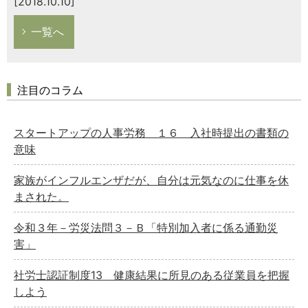
[2018.10.10]
一覧へ
注目のコラム
スタートアップの人事労務 １６ 入社時提出の書類の
意味
家族がインフルエンザだが、自分は元気なのに仕事を休
まされた。
令和３年－労災法問３－Ｂ「特別加入者に係る通勤災
害」
社労士認証制度13 健康結果に所見のある従業員を把握
しよう