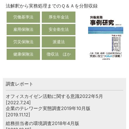
法解釈から実務処理までのＱ＆Ａを分類収録
労働基準法
厚生年金法
雇用保険法
安全衛生法
労災保険法
派遣法
健康保険法
徴収法 ほか
調査レポート
オフィスカイゼン活動に関する意識2022年5月
[2022.7.24]
企業のテレワーク実態調査2019年10月版
[2019.11.12]
総務担当者の環境調査2018年4月版